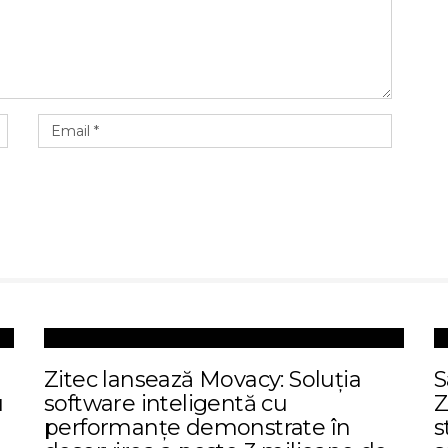
Zitec lansează Movacy: Soluția
S
u
software inteligentă cu
Z
performanțe demonstrate în
s