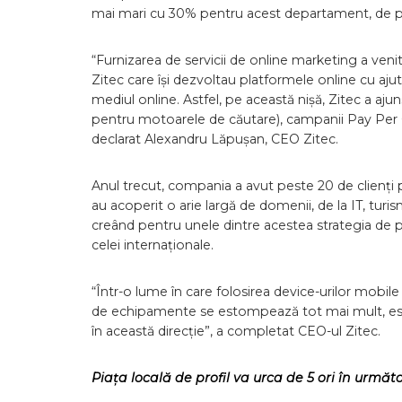
mai mari cu 30% pentru acest departament, de p
“Furnizarea de servicii de online marketing a venit 
Zitec care își dezvoltau platformele online cu aju
mediul online. Astfel, pe această nișă, Zitec a aju
pentru motoarele de căutare), campanii Pay Per Cl
declarat Alexandru Lăpușan, CEO Zitec.
Anul trecut, compania a avut peste 20 de clienți p
au acoperit o arie largă de domenii, de la IT, tur
creând pentru unele dintre acestea strategia de p
celei internaționale.
“Într-o lume în care folosirea device-urilor mobile
de echipamente se estompează tot mai mult, este 
în această direcție”, a completat CEO-ul Zitec.
Piața locală de profil va urca de 5 ori în următo