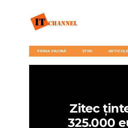
PRIMA PAGINĂ
ȘTIRI
ARTICOL
Zitec țint
325.000 eu