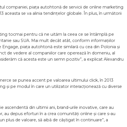
l companiei, piața autohtonă de servicii de online marketing
3 aceasta se va alinia tendințelor globale. În plus, în următorii
eting tocmai pentru că ne uităm la ceea ce se întâmplă pe
ritanie sau SUA. Mai mult decât atât, conform informațiilor
 Engage, piața autohtonă este similară cu cea din Polonia și
unct de vedere al companiilor care operează în domeniu, al
considerăm că acesta este un semn pozitiv”, a explicat Alexandru
rce se punea accent pe valoarea ultimului click, în 2013
g și pe modul în care un utilizator interacționează cu diverse
ie ascendentă din ultimii ani, brand-urile inovative, care au
or, au depus eforturi în a crea comunități online și care s-au
 un plus de valoare, să aibă de câștigat în continuare”, a