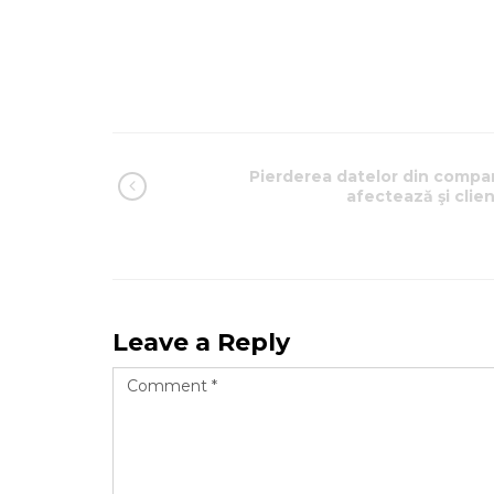
Pierderea datelor din compan
afectează şi clien
Leave a Reply