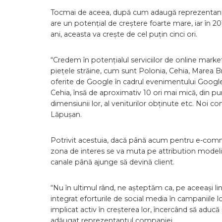
Tocmai de aceea, după cum adaugă reprezentantu
are un potențial de creștere foarte mare, iar în 201
ani, aceasta va crește de cel puțin cinci ori.
“Credem în potențialul serviciilor de online mark
piețele străine, cum sunt Polonia, Cehia, Marea B
oferite de Google în cadrul evenimentului Google
Cehia, însă de aproximativ 10 ori mai mică, din p
dimensiunii lor, al veniturilor obținute etc. Noi 
Lăpușan.
Potrivit acestuia, dacă până acum pentru e-comme
zona de interes se va muta pe attribution modelin
canale până ajunge să devină client.
“Nu în ultimul rând, ne așteptăm ca, pe aceeași lin
integrat eforturile de social media în campaniile l
implicat activ în creșterea lor, încercând să aducă
adăugat reprezentantul companiei.