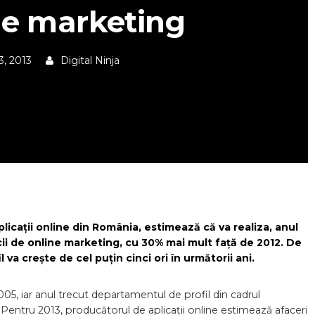
ne marketing
3, 2013
Digital Ninja
plicații online din România, estimează că va realiza, anul
cii de online marketing, cu 30% mai mult față de 2012. De
a crește de cel puțin cinci ori în următorii ani.
005, iar anul trecut departamentul de profil din cadrul
 Pentru 2013, producătorul de aplicații online estimează afaceri