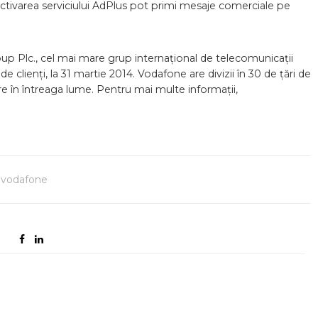
tivarea serviciului AdPlus pot primi mesaje comerciale pe
p Plc., cel mai mare grup internațional de telecomunicații
clienți, la 31 martie 2014. Vodafone are divizii în 30 de țări de
re în întreaga lume. Pentru mai multe informații,
vodafone