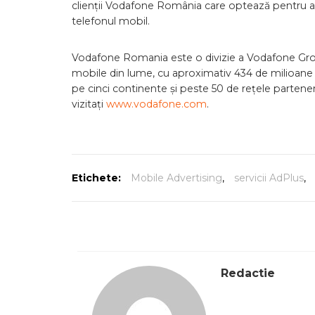
clienții Vodafone România care optează pentru ac
telefonul mobil.
Vodafone Romania este o divizie a Vodafone Grou
mobile din lume, cu aproximativ 434 de milioane de 
pe cinci continente și peste 50 de rețele partene
vizitați
www.vodafone.com
.
Etichete:
Mobile Advertising
,
servicii AdPlus
,
Redactie