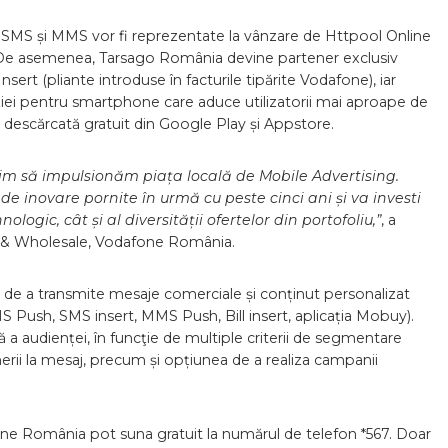
ele SMS și MMS vor fi reprezentate la vânzare de Httpool Online
. De asemenea, Tarsago România devine partener exclusiv
Insert (pliante introduse în facturile tipărite Vodafone), iar
ției pentru smartphone care aduce utilizatorii mai aproape de
i descărcată gratuit din Google Play și Appstore.
dorim să impulsionăm piața locală de Mobile Advertising.
de inovare pornite în urmă cu peste cinci ani și va investi
ogic, cât și al diversității ofertelor din portofoliu,”
, a
& Wholesale, Vodafone România.
ea de a transmite mesaje comerciale și conținut personalizat
S Push, SMS insert, MMS Push, Bill insert, aplicația Mobuy).
 a audienței, în funcţie de multiple criterii de segmentare
rii la mesaj, precum și opțiunea de a realiza campanii
afone România pot suna gratuit la numărul de telefon *567. Doar