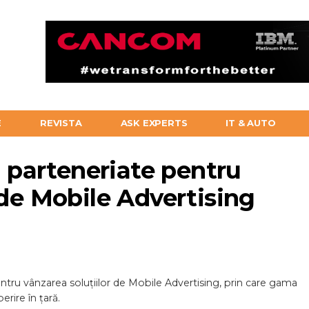
E
REVISTA
ASK EXPERTS
IT & AUTO
parteneriate pentru
 de Mobile Advertising
ru vânzarea soluțiilor de Mobile Advertising, prin care gama
rire în țară.