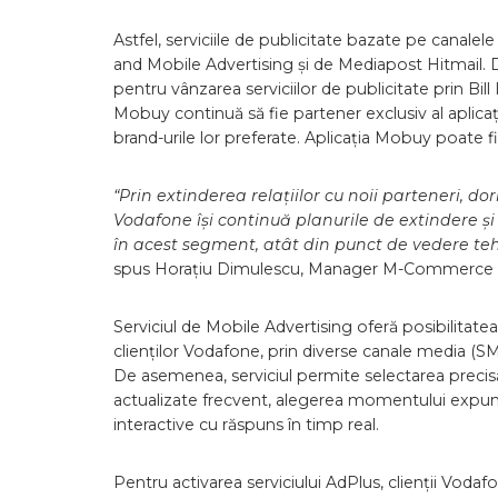
Astfel, serviciile de publicitate bazate pe canal
and Mobile Advertising și de Mediapost Hitmail
pentru vânzarea serviciilor de publicitate prin Bill 
Mobuy continuă să fie partener exclusiv al aplica
brand-urile lor preferate. Aplicația Mobuy poate f
“Prin extinderea relațiilor cu noii parteneri, 
Vodafone își continuă planurile de extindere și 
în acest segment, atât din punct de vedere tehnol
spus Horațiu Dimulescu, Manager M-Commerce 
Serviciul de Mobile Advertising oferă posibilitat
clienților Vodafone, prin diverse canale media (SM
De asemenea, serviciul permite selectarea precisă
actualizate frecvent, alegerea momentului expune
interactive cu răspuns în timp real.
Pentru activarea serviciului AdPlus, clienții Vod