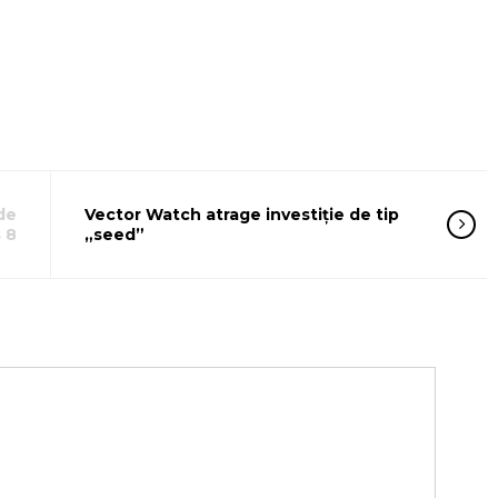
de
Vector Watch atrage investiție de tip
 8
„seed”