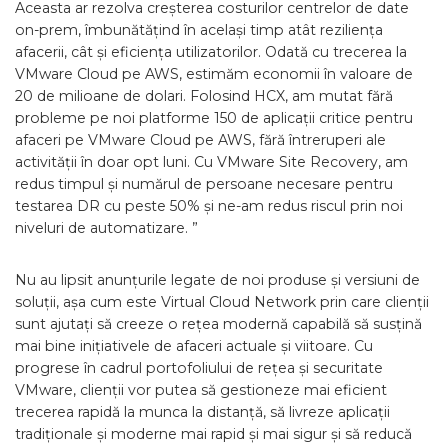
Aceasta ar rezolva creșterea costurilor centrelor de date
on-prem, îmbunătățind în același timp atât reziliența
afacerii, cât și eficiența utilizatorilor. Odată cu trecerea la
VMware Cloud pe AWS, estimăm economii în valoare de
20 de milioane de dolari. Folosind HCX, am mutat fără
probleme pe noi platforme 150 de aplicații critice pentru
afaceri pe VMware Cloud pe AWS, fără întreruperi ale
activității în doar opt luni. Cu VMware Site Recovery, am
redus timpul și numărul de persoane necesare pentru
testarea DR cu peste 50% și ne-am redus riscul prin noi
niveluri de automatizare. ”
Nu au lipsit anunțurile legate de noi produse și versiuni de
soluții, așa cum este Virtual Cloud Network prin care clienții
sunt ajutați să creeze o rețea modernă capabilă să susțină
mai bine inițiativele de afaceri actuale și viitoare. Cu
progrese în cadrul portofoliului de rețea și securitate
VMware, clienții vor putea să gestioneze mai eficient
trecerea rapidă la munca la distanță, să livreze aplicații
tradiționale și moderne mai rapid și mai sigur și să reducă