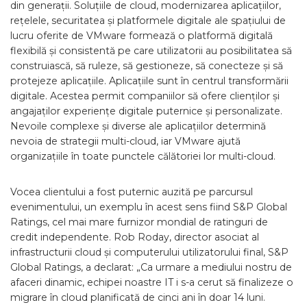
din generații. Soluțiile de cloud, modernizarea aplicațiilor,
rețelele, securitatea și platformele digitale ale spațiului de
lucru oferite de VMware formează o platformă digitală
flexibilă și consistentă pe care utilizatorii au posibilitatea să
construiască, să ruleze, să gestioneze, să conecteze și să
protejeze aplicațiile. Aplicațiile sunt în centrul transformării
digitale. Acestea permit companiilor să ofere clienților și
angajaților experiențe digitale puternice și personalizate.
Nevoile complexe și diverse ale aplicațiilor determină
nevoia de strategii multi-cloud, iar VMware ajută
organizațiile în toate punctele călătoriei lor multi-cloud.
Vocea clientului a fost puternic auzită pe parcursul
evenimentului, un exemplu în acest sens fiind S&P Global
Ratings, cel mai mare furnizor mondial de ratinguri de
credit independente. Rob Roday, director asociat al
infrastructurii cloud și computerului utilizatorului final, S&P
Global Ratings, a declarat: „Ca urmare a mediului nostru de
afaceri dinamic, echipei noastre IT i s-a cerut să finalizeze o
migrare în cloud planificată de cinci ani în doar 14 luni.