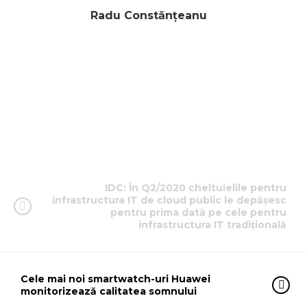
Radu Constănțeanu
IDC: În Q2/2020 cheltuielile pentru
infrastructura IT de cloud public le depășesc
pentru prima dată pe cele pentru
infrastructura IT tradițională
Cele mai noi smartwatch-uri Huawei
monitorizează calitatea somnului