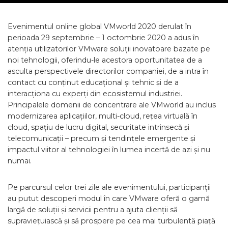
Evenimentul online global VMworld 2020 derulat în
perioada 29 septembrie – 1 octombrie 2020 a adus în
atenția utilizatorilor VMware soluții inovatoare bazate pe
noi tehnologii, oferindu-le acestora oportunitatea de a
asculta perspectivele directorilor companiei, de a intra în
contact cu conținut educațional și tehnic și de a
interacționa cu experți din ecosistemul industriei.
Principalele domenii de concentrare ale VMworld au inclus
modernizarea aplicațiilor, multi-cloud, rețea virtuală în
cloud, spațiu de lucru digital, securitate intrinsecă și
telecomunicații – precum și tendințele emergente și
impactul viitor al tehnologiei în lumea incertă de azi și nu
numai.
Pe parcursul celor trei zile ale evenimentului, participanții
au putut descoperi modul în care VMware oferă o gamă
largă de soluții și servicii pentru a ajuta clienții să
supraviețuiască și să prospere pe cea mai turbulentă piață