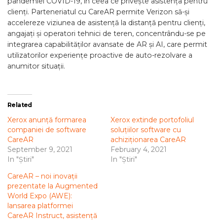
pandemiei COVID-19, în ceea ce privește asistența pentru
clienți. Parteneriatul cu CareAR permite Verizon să-și
accelereze viziunea de asistență la distanță pentru clienți,
angajați și operatori tehnici de teren, concentrându-se pe
integrarea capabilităților avansate de AR și AI, care permit
utilizatorilor experiențe proactive de auto-rezolvare a
anumitor situații.
Related
Xerox anunță formarea
Xerox extinde portofoliul
companiei de software
soluțiilor software cu
CareAR
achiziționarea CareAR
September 9, 2021
February 4, 2021
In "Știri"
In "Știri"
CareAR – noi inovații
prezentate la Augmented
World Expo (AWE):
lansarea platformei
CareAR Instruct, asistență