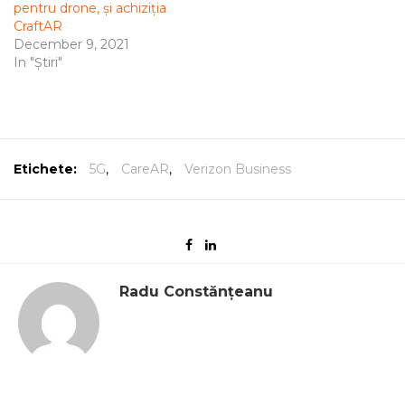
pentru drone, și achiziția
CraftAR
December 9, 2021
In "Știri"
Etichete:
5G
,
CareAR
,
Verizon Business
Radu Constănțeanu