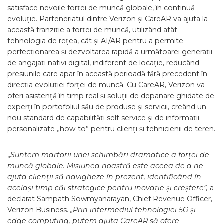
satisface nevoile forței de muncă globale, în continuă
evoluție. Parteneriatul dintre Verizon și CareAR va ajuta la
această tranziție a forței de muncă, utilizând atât
tehnologia de rețea, cât și AI/AR pentru a permite
perfecționarea și dezvoltarea rapidă a următoarei generații
de angajați nativi digital, indiferent de locație, reducând
presiunile care apar în această perioadă fără precedent în
direcția evoluției forței de muncă. Cu CareAR, Verizon va
oferi asistență în timp real și soluții de depanare ghidate de
experți în portofoliul său de produse și servicii, creând un
nou standard de capabilități self-service și de informații
personalizate „how-to” pentru clienți și tehnicienii de teren.
„
Suntem martorii unei schimbări dramatice a forței de
muncă globale. Misiunea noastră este aceea de a ne
ajuta clienții să navigheze în prezent, identificând în
același timp căi strategice pentru inovație și creștere”,
a
declarat Sampath Sowmyanarayan, Chief Revenue Officer,
Verizon Business.
„Prin intermediul tehnologiei 5G și
edge computing, putem ajuta CareAR să ofere