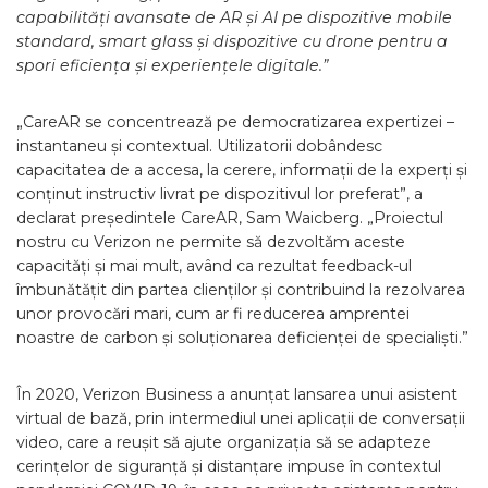
capabilități avansate de AR și AI pe dispozitive mobile
standard, smart glass și dispozitive cu drone pentru a
spori eficiența și experiențele digitale.”
„CareAR se concentrează pe democratizarea expertizei –
instantaneu și contextual. Utilizatorii dobândesc
capacitatea de a accesa, la cerere, informații de la experți și
conținut instructiv livrat pe dispozitivul lor preferat”, a
declarat președintele CareAR, Sam Waicberg. „Proiectul
nostru cu Verizon ne permite să dezvoltăm aceste
capacități și mai mult, având ca rezultat feedback-ul
îmbunătățit din partea clienților și contribuind la rezolvarea
unor provocări mari, cum ar fi reducerea amprentei
noastre de carbon și soluționarea deficienței de specialiști.”
În 2020, Verizon Business a anunțat lansarea unui asistent
virtual de bază, prin intermediul unei aplicații de conversații
video, care a reușit să ajute organizația să se adapteze
cerințelor de siguranță și distanțare impuse în contextul