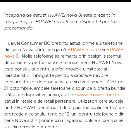
Începând de astăzi, HUAWEI nova 8i este prezent în
magazine, iar HUAWEI nova 9 este disponibil pentru
precomandă
Huawei Consumer BG prezintă astăzi primele 2 telefoane
din seria Nova: vârful de gamă
HUAWEI nova 9
și
HUAWEI
nova 8i
. Noile telefoane se remarcă prin design, sistemul
de camere și performanțele tehnice. Seria HUAWEI Nova
este construită pentru a oferi modele uimitoare și
caracteristici îmbogățite pentru a satisface nevoile
consumatorilor de productivitate și divertisment. Până pe
31 octombrie, ambele telefoane dispun de o ofertă bundle
alături de dispozitive audio, atât pe
www.huaweistore.ro
cât și în rețelele de retail partenere. Utilizatorii care au deja
un ID HUAWEI, beneficiază de o garanție suplimentară de
protecție a ecranului timp de 12 luni pentru telefoanele din
seria Nova achiziționate din magazinul online al companiei
sau din rețelele partenere.