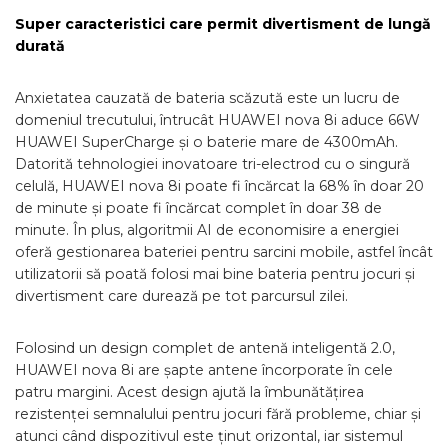
Super caracteristici care permit divertisment de lungă
durată
Anxietatea cauzată de bateria scăzută este un lucru de
domeniul trecutului, întrucât HUAWEI nova 8i aduce 66W
HUAWEI SuperCharge și o baterie mare de 4300mAh.
Datorită tehnologiei inovatoare tri-electrod cu o singură
celulă, HUAWEI nova 8i poate fi încărcat la 68% în doar 20
de minute și poate fi încărcat complet în doar 38 de
minute. În plus, algoritmii AI de economisire a energiei
oferă gestionarea bateriei pentru sarcini mobile, astfel încât
utilizatorii să poată folosi mai bine bateria pentru jocuri și
divertisment care durează pe tot parcursul zilei.
Folosind un design complet de antenă inteligentă 2.0,
HUAWEI nova 8i are șapte antene încorporate în cele
patru margini. Acest design ajută la îmbunătățirea
rezistenței semnalului pentru jocuri fără probleme, chiar și
atunci când dispozitivul este ținut orizontal, iar sistemul