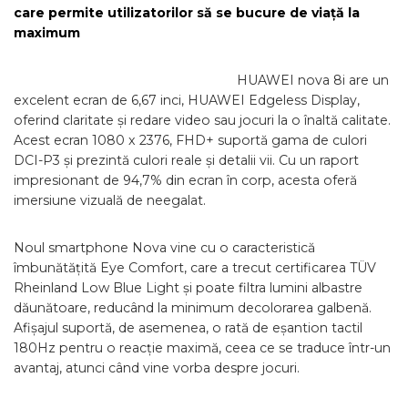
care permite utilizatorilor să se bucure de viață la
maximum
HUAWEI nova 8i are un
excelent ecran de 6,67 inci, HUAWEI Edgeless Display,
oferind claritate și redare video sau jocuri la o înaltă calitate.
Acest ecran 1080 x 2376, FHD+ suportă gama de culori
DCI-P3 și prezintă culori reale și detalii vii. Cu un raport
impresionant de 94,7% din ecran în corp, acesta oferă
imersiune vizuală de neegalat.
Noul smartphone Nova vine cu o caracteristică
îmbunătățită Eye Comfort, care a trecut certificarea TÜV
Rheinland Low Blue Light și poate filtra lumini albastre
dăunătoare, reducând la minimum decolorarea galbenă.
Afișajul suportă, de asemenea, o rată de eșantion tactil
180Hz pentru o reacție maximă, ceea ce se traduce într-un
avantaj, atunci când vine vorba despre jocuri.