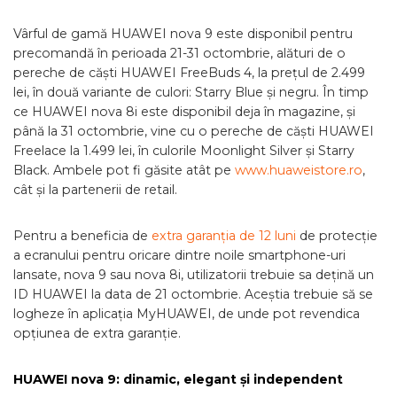
Vârful de gamă HUAWEI nova 9 este disponibil pentru
precomandă în perioada 21-31 octombrie, alături de o
pereche de căști HUAWEI FreeBuds 4, la prețul de 2.499
lei, în două variante de culori: Starry Blue și negru. În timp
ce HUAWEI nova 8i este disponibil deja în magazine, și
până la 31 octombrie, vine cu o pereche de căști HUAWEI
Freelace la 1.499 lei, în culorile Moonlight Silver și Starry
Black. Ambele pot fi găsite atât pe
www.huaweistore.ro
,
cât și la partenerii de retail.
Pentru a beneficia de
extra garanția de 12 luni
de protecție
a ecranului pentru oricare dintre noile smartphone-uri
lansate, nova 9 sau nova 8i, utilizatorii trebuie sa dețină un
ID HUAWEI la data de 21 octombrie. Aceștia trebuie să se
logheze în aplicația MyHUAWEI, de unde pot revendica
opțiunea de extra garanție.
HUAWEI nova 9: dinamic, elegant și independent