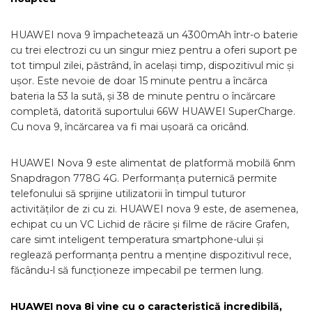
HUAWEI nova 9 împachetează un 4300mAh într-o baterie
cu trei electrozi cu un singur miez pentru a oferi suport pe
tot timpul zilei, păstrând, în același timp, dispozitivul mic și
ușor. Este nevoie de doar 15 minute pentru a încărca
bateria la 53 la sută, și 38 de minute pentru o încărcare
completă, datorită suportului 66W HUAWEI SuperCharge.
Cu nova 9, încărcarea va fi mai ușoară ca oricând.
HUAWEI Nova 9 este alimentat de platformă mobilă 6nm
Snapdragon 778G 4G. Performanța puternică permite
telefonului să sprijine utilizatorii în timpul tuturor
activităților de zi cu zi. HUAWEI nova 9 este, de asemenea,
echipat cu un VC Lichid de răcire și filme de răcire Grafen,
care simt inteligent temperatura smartphone-ului și
reglează performanța pentru a menține dispozitivul rece,
făcându-l să funcționeze impecabil pe termen lung.
HUAWEI nova 8i vine cu o caracteristică incredibilă,