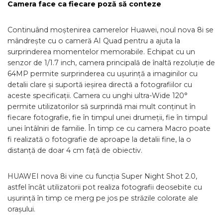
Camera face ca fiecare poză să conteze
Continuând moștenirea camerelor Huawei, noul nova 8i se
mândrește cu o cameră AI Quad pentru a ajuta la
surprinderea momentelor memorabile. Echipat cu un
senzor de 1/1.7 inch, camera principală de înaltă rezoluție de
64MP permite surprinderea cu ușurință a imaginilor cu
detalii clare și suportă ieșirea directă a fotografiilor cu
aceste specificații. Camera cu unghi ultra-Wide 120°
permite utilizatorilor să surprindă mai mult conținut în
fiecare fotografie, fie în timpul unei drumeții, fie în timpul
unei întâlniri de familie. În timp ce cu camera Macro poate
fi realizată o fotografie de aproape la detalii fine, la o
distanță de doar 4 cm față de obiectiv.
HUAWEI nova 8i vine cu funcția Super Night Shot 2.0,
astfel încât utilizatorii pot realiza fotografii deosebite cu
ușurință în timp ce merg pe jos pe străzile colorate ale
orașului.