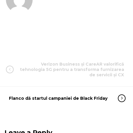
Verizon Business și CareAR valorifică
tehnologia 5G pentru a transforma furnizarea
de servicii și CX
Flanco dă startul campaniei de Black Friday
Leave a Reply