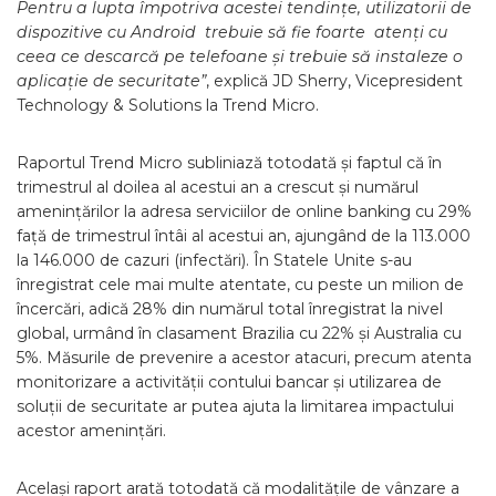
Pentru a lupta împotriva acestei tendințe, utilizatorii de
dispozitive cu Android trebuie să fie foarte atenți cu
ceea ce descarcă pe telefoane și trebuie să instaleze o
aplicație de securitate”
, explică JD Sherry, Vicepresident
Technology & Solutions la Trend Micro.
Raportul Trend Micro subliniază totodată și faptul că în
trimestrul al doilea al acestui an a crescut și numărul
amenințărilor la adresa serviciilor de online banking cu 29%
față de trimestrul întâi al acestui an, ajungând de la 113.000
la 146.000 de cazuri (infectări). În Statele Unite s-au
înregistrat cele mai multe atentate, cu peste un milion de
încercări, adică 28% din numărul total înregistrat la nivel
global, urmând în clasament Brazilia cu 22% și Australia cu
5%. Măsurile de prevenire a acestor atacuri, precum atenta
monitorizare a activității contului bancar și utilizarea de
soluții de securitate ar putea ajuta la limitarea impactului
acestor amenințări.
Același raport arată totodată că modalitățile de vânzare a