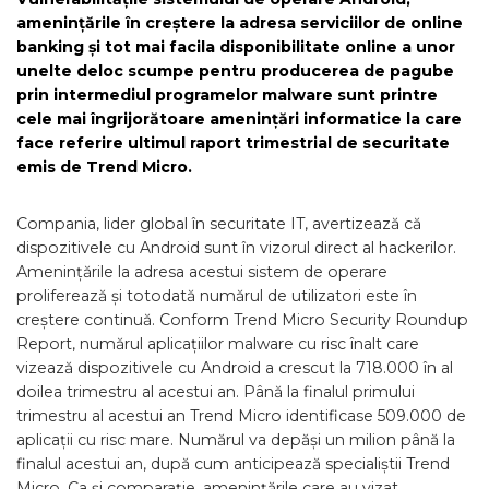
amenințările în creștere la adresa serviciilor de online
banking și tot mai facila disponibilitate online a unor
unelte deloc scumpe pentru producerea de pagube
prin intermediul programelor malware sunt printre
cele mai îngrijorătoare amenințări informatice la care
face referire ultimul raport trimestrial de securitate
emis de Trend Micro.
Compania, lider global în securitate IT, avertizează că
dispozitivele cu Android sunt în vizorul direct al hackerilor.
Amenințările la adresa acestui sistem de operare
proliferează și totodată numărul de utilizatori este în
creștere continuă. Conform Trend Micro Security Roundup
Report, numărul aplicațiilor malware cu risc înalt care
vizează dispozitivele cu Android a crescut la 718.000 în al
doilea trimestru al acestui an. Până la finalul primului
trimestru al acestui an Trend Micro identificase 509.000 de
aplicații cu risc mare. Numărul va depăși un milion până la
finalul acestui an, după cum anticipează specialiștii Trend
Micro. Ca și comparație, amenințările care au vizat