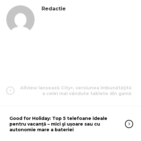
Redactie
Allview lansează City+, versiunea îmbunătăţită
a celei mai vândute tablete din gamă
Good for Holiday: Top 5 telefoane ideale
pentru vacanță – mici şi ușoare sau cu
autonomie mare a bateriei