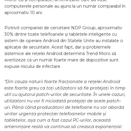
computerele personale au ajuns la un număr comparabil în
aproximativ 10 ani.
Potrivit companiei de cercetare NDP Group, aproximativ
30% dintre toate telefoanele și tabletele inteligente cu
sistem de operare Android din Statele Unite au instalate o
aplicație de securitate. Acest fapt, dar și problemele
sistemice ale rețelei Android determină Trend Micro să
avertizeze că un număr foarte mare de dispozitive sunt
expuse riscului de infectare.
“Din cauza naturii foarte fracționate a rețelei Android
este foarte greu ca toți utilizatorii să fie protejați în timp
util cu ajutorul patch-urilor de securitate. În unele cazuri,
utilizatorii nu vor fi
niciodată
protejați de acele patch-
uri. Până când producătorii de telefoane nu vor aborda
unitar urgența protecției telefoanelor mobile și
tabletelor, așa cum a fost cazul PC-urilor, această
amenințare reală va continua să crească exponențial.