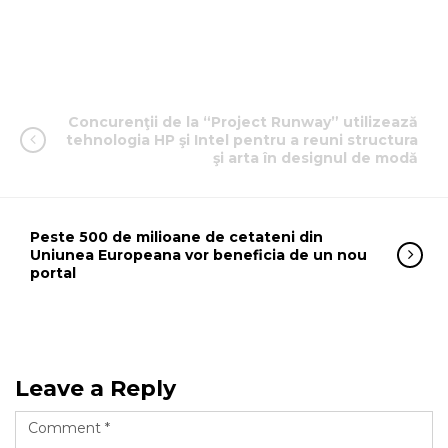
Concurenţii de la “Project Runway” utilizează
tehnologia HP şi Intel pentru a reuni structura
şi arta în designul de modă
Peste 500 de milioane de cetateni din
Uniunea Europeana vor beneficia de un nou
portal
Leave a Reply