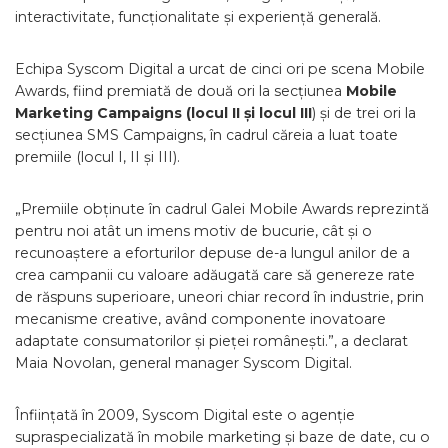
interactivitate, funcționalitate și experiență generală.
Echipa Syscom Digital a urcat de cinci ori pe scena Mobile
Awards, fiind premiată de două ori la secțiunea
Mobile
Marketing Campaigns (locul II și locul III
) și de trei ori la
secțiunea SMS Campaigns, în cadrul căreia a luat toate
premiile (locul I, II și III).
„Premiile obținute în cadrul Galei Mobile Awards reprezintă
pentru noi atât un imens motiv de bucurie, cât și o
recunoaștere a eforturilor depuse de-a lungul anilor de a
crea campanii cu valoare adăugată care să genereze rate
de răspuns superioare, uneori chiar record în industrie, prin
mecanisme creative, având componente inovatoare
adaptate consumatorilor și pieței românești.”, a declarat
Maia Novolan, general manager Syscom Digital.
Înființată în 2009, Syscom Digital este o agenție
supraspecializată în mobile marketing și baze de date, cu o