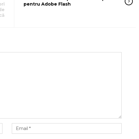
ori
pentru Adobe Flash
de
că