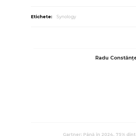
Etichete:
Synology
Radu Constănț
Gartner: Până în 2024, 75% dint