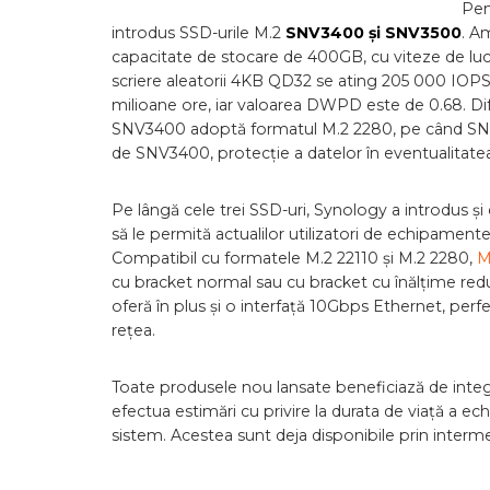
Pen
introdus SSD-urile M.2
SNV3400 și SNV3500
. A
capacitate de stocare de 400GB, cu viteze de lucru 
scriere aleatorii 4KB QD32 se ating 205 000 IOPS
milioane ore, iar valoarea DWPD este de 0.68. Di
SNV3400 adoptă formatul M.2 2280, pe când SNV350
de SNV3400, protecție a datelor în eventualitatea î
Pe lângă cele trei SSD-uri, Synology a introdus ș
să le permită actualilor utilizatori de echipamen
Compatibil cu formatele M.2 22110 și M.2 2280,
M
cu bracket normal sau cu bracket cu înălțime redu
oferă în plus și o interfață 10Gbps Ethernet, perfe
rețea.
Toate produsele nou lansate beneficiază de inte
efectua estimări cu privire la durata de viață a ec
sistem. Acestea sunt deja disponibile prin interme