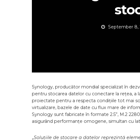
sto
September 8,
Synology, producător mondial specializat în dez
pentru stocarea datelor cu conectare la rețea, a 
proiectate pentru a respecta condițiile tot mai sol
virtualizare, bazele de date cu flux mare de infor
Synology sunt fabricate în formate 2.5”, M.2 2280
asigurând performanțe omogene, simultan cu lat
„
Soluțiile de stocare a datelor reprezintă el