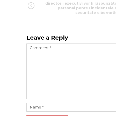
directorii executivi vor fi răspunzăt
personal pentru incidentele 
securitate ciberneti
Leave a Reply