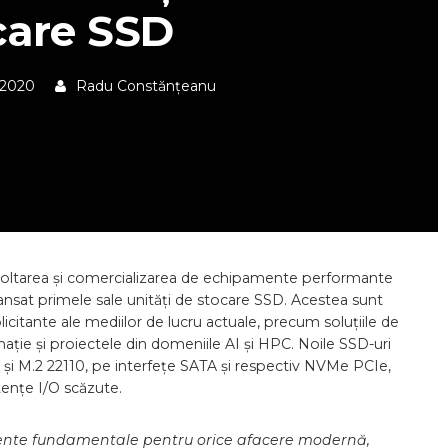
care SSD
 2020
Radu Constănțeanu
voltarea și comercializarea de echipamente performante
lansat primele sale unități de stocare SSD. Acestea sunt
icitante ale mediilor de lucru actuale, precum soluțiile de
mație și proiectele din domeniile AI și HPC. Noile SSD-uri
 și M.2 22110, pe interfețe SATA și respectiv NVMe PCIe,
ențe I/O scăzute.
emente fundamentale pentru orice afacere modernă,