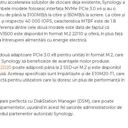
tru accelerarea soluțiilor de stocare deja existente, Synology a
mbele modele folosesc interfața NVMe PCIe 3.0 x4 și au o
de până la 3100MB/s la citire și 550MB/s la scriere. La citire și
 și respectiv 40 000 IOPS, caracteristica MTBF este de 1.8
ferența dintre cele două modele este dată de faptul că
0 este disponibil în format M.2 22110 și oferă, în plus față
ntreruperii alimentării cu energie electrică.
i două adaptoare PCIe 3.0 x8 pentru unități în format M.2, care
te Synology să beneficieze de avantajele noilor produse.
2D20
poate adăposti până la 2 SSD-uri M.2 și este disponibil
să. Aceleași specificații sunt împărtășite și de E10M20-T1, care
ctă pentru utilizatorii care își doresc un plus de performanță în
grare perfectă cu DiskStation Manager (DSM), care poate
hipamentelor, ușurând în acest fel sarcinile administratorilor de
diul partenerilor autorizați Synology.