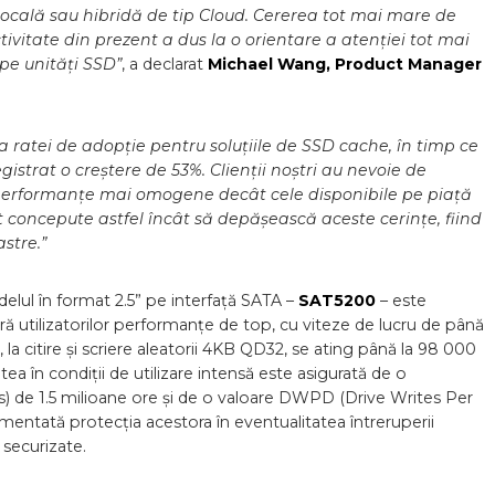
 locală sau hibridă de tip Cloud. Cererea tot mai mare de
ivitate din prezent a dus la o orientare a atenției tot mai
 pe unități SSD”
, a declarat
Michael Wang, Product Manager
i a ratei de adopție pentru soluțiile de SSD cache, în timp ce
egistrat o creștere de 53%. Clienții noștri au nevoie de
e performanțe mai omogene decât cele disponibile pe piață
 concepute astfel încât să depășească aceste cerințe, fiind
stre.”
elul în format 2.5” pe interfață SATA –
SAT5200
– este
eră utilizatorilor performanțe de top, cu viteze de lucru de până
, la citire și scriere aleatorii 4KB QD32, se ating până la 98 000
a în condiții de utilizare intensă este asigurată de o
) de 1.5 milioane ore și de o valoare DWPD (Drive Writes Per
ementată protecția acestora în eventualitatea întreruperii
 securizate.