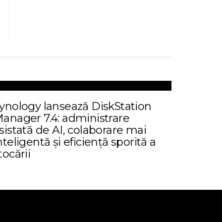
ynology lansează DiskStation
anager 7.4: administrare
sistată de AI, colaborare mai
nteligentă și eficiență sporită a
tocării