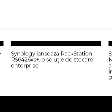
e
Synology lansează RackStation
S
RS6426xs+, o soluție de stocare
M
enterprise
a
i
s