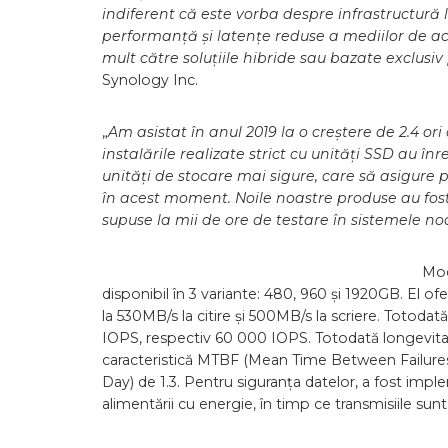
indiferent că este vorba despre infrastructură
performanță și latențe reduse a mediilor de act
mult către soluțiile hibride sau bazate exclusiv
Synology Inc.
„
Am asistat în anul 2019 la o creștere de 2.4 or
instalările realizate strict cu unități SSD au înr
unități de stocare mai sigure, care să asigur
în acest moment. Noile noastre produse au fost
supuse la mii de ore de testare în sistemele noa
Mod
disponibil în 3 variante: 480, 960 și 1920GB. El of
la 530MB/s la citire și 500MB/s la scriere. Totodată
IOPS, respectiv 60 000 IOPS. Totodată longevitate
caracteristică MTBF (Mean Time Between Failures
Day) de 1.3. Pentru siguranța datelor, a fost impl
alimentării cu energie, în timp ce transmisiile sunt