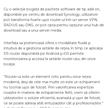
Cu o selecţie bogată de pachete software de tip add-on,
disponibile pe centru de download Synology, utilizatorii
pot transforma foarte uşor router-ul într-un server VPN,
RADIUS sau DNS, ori pot opta pentru opţiune unui hub de
download sau a unui server media.
Interfaţa sa prietenoasă oferă o modalitate fluidă şi
intuitivă de a gestiona setările de reţea, în timp ce aplicaţia
DS router disponibilă pe Android şi iOS permite
monitorizarea şi accesul la setările router-ului, din orice
locaţie.
“Router-ul este un element critic pentru orice rețea
modernă, deşi de cele mai multe ori este un echipament
nu tocmai uşor de folosit. Prin valorificarea expertizei
noastre în materie de echipamente NAS, vrem să oferim
utilizatorilor o soluție eficientă, avansată şi uşor de folosit,
ce se poate adresa atât entuziaștilor cât şi profesioniștilor.”