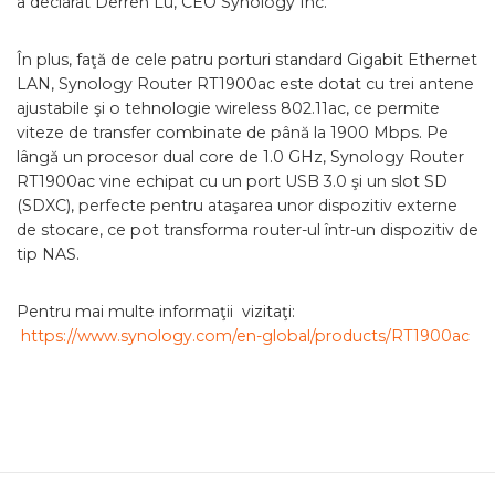
a declarat Derren Lu, CEO Synology Inc.
În plus, faţă de cele patru porturi standard Gigabit Ethernet
LAN, Synology Router RT1900ac este dotat cu trei antene
ajustabile şi o tehnologie wireless 802.11ac, ce permite
viteze de transfer combinate de până la 1900 Mbps. Pe
lângă un procesor dual core de 1.0 GHz, Synology Router
RT1900ac vine echipat cu un port USB 3.0 şi un slot SD
(SDXC), perfecte pentru ataşarea unor dispozitiv externe
de stocare, ce pot transforma router-ul într-un dispozitiv de
tip NAS.
Pentru mai multe informaţii vizitaţi:
https://www.synology.com/en-global/products/RT1900ac