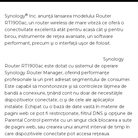
®
Synology
Inc. anunţă lansarea modelului Router
RT1900ac, un router wireless de mare viteză ce oferă o
conectivitate excelentă atât pentru acasă cât şi pentru
birou, instrumente de reţea avansate, un software
performant, precum şi o interfaţă uşor de folosit.
Synology
Router RT1900ac este dotat cu sistemul de operare
Synology Router Manager, oferind performanţe
profesionale la un pret adresat segmentului de consumer.
Este capabil să monitorizeze şi să controleze lăţimea de
bandă a conexiunii, ţinând cont nu doar de necesităţile
dispozitivelor conectate, ci şi de cele ale aplicaţiilor
instalate. Echipat cu o bază de date vastă în materie de
pagini web ce pot fi restricţionate, filtrul DNS şi opţiune de
Parental Control permite cu un singur click blocarea a sute
de pagini web, sau crearea unui anumit interval de timp în
care dispozitivele conectate pot accesa reţeaua.