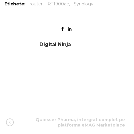
Etichete:
router
,
RT1900ac
,
Synology
Digital Ninja
Quiesser Pharma, intergrat complet pe
platforma eMAG Marketplace