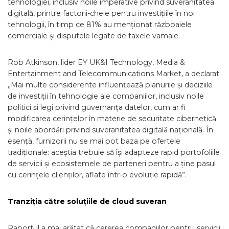
tehnologiei, inclusiv noile imperative privind suveranitatea
digitală, printre factorii-cheie pentru investițiile în noi
tehnologii, în timp ce 81% au menționat războaiele
comerciale și disputele legate de taxele vamale.
Rob Atkinson, lider EY UK&I Technology, Media &
Entertainment and Telecommunications Market, a declarat:
„Mai multe considerente influențează planurile și deciziile
de investiții în tehnologie ale companiilor, inclusiv noile
politici și legi privind guvernanța datelor, cum ar fi
modificarea cerințelor în materie de securitate cibernetică
și noile abordări privind suveranitatea digitală națională. În
esență, furnizorii nu se mai pot baza pe ofertele
tradiționale: aceștia trebuie să își adapteze rapid portofoliile
de servicii și ecosistemele de parteneri pentru a ține pasul
cu cerințele clienților, aflate într-o evoluție rapidă”.
Tranziția către soluțiile de cloud suveran
Raportul a mai arătat că cererea companiilor pentru servicii