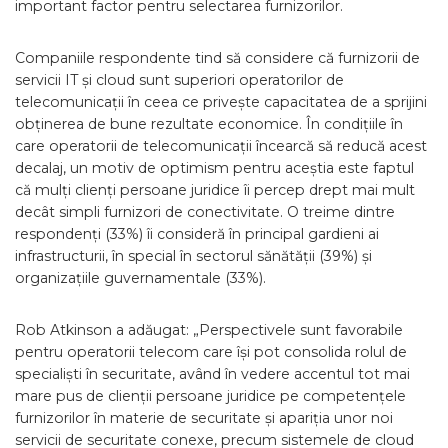
important factor pentru selectarea furnizorilor.
Companiile respondente tind să considere că furnizorii de
servicii IT și cloud sunt superiori operatorilor de
telecomunicații în ceea ce privește capacitatea de a sprijini
obținerea de bune rezultate economice. În condițiile în
care operatorii de telecomunicații încearcă să reducă acest
decalaj, un motiv de optimism pentru aceștia este faptul
că mulți clienți persoane juridice îi percep drept mai mult
decât simpli furnizori de conectivitate. O treime dintre
respondenți (33%) îi consideră în principal gardieni ai
infrastructurii, în special în sectorul sănătății (39%) și
organizațiile guvernamentale (33%).
Rob Atkinson a adăugat: „Perspectivele sunt favorabile
pentru operatorii telecom care își pot consolida rolul de
specialiști în securitate, având în vedere accentul tot mai
mare pus de clienții persoane juridice pe competențele
furnizorilor în materie de securitate și apariția unor noi
servicii de securitate conexe, precum sistemele de cloud