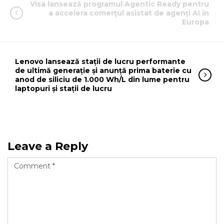
Visa lansează programul Agentic Ready pentru
a accelera comerţul asistat de agenți AI în
Europa
Lenovo lansează stații de lucru performante
de ultimă generație și anunță prima baterie cu
anod de siliciu de 1.000 Wh/L din lume pentru
laptopuri și stații de lucru
Leave a Reply