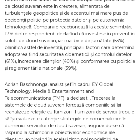
de cloud suveran este în creștere, alimentată de
turbulențele geopolitice și de accentul mai mare pus de
decidenții politici pe protecția datelor și pe autonomia
tehnologică. Companiile reacționează la aceste schimbări,
17% dintre respondenți declarând că investesc în prezent în
soluții de cloud suveran, iar mai bine de jumătate (53%)
planifică astfel de investiții, principalii factori care determină
adoptarea fiind securitatea cibernetică și controlul datelor
(61%), încrederea clienților (40%) și conformarea cu politicile
și reglementările naționale (39%).
Adrian Baschnonga, analist șef în cadrul EY Global
Technology, Media & Entertainment and
Telecommunications (TMT), a declarat: „Trecerea la
sistemele de cloud suveran forțează companiile să își
reanalizeze relațiile cu furnizorii. Furnizorii de servicii trebuie
să își evalueze cu atenție strategiile de comercializare în
domeniul serviciilor de cloud suveran, asigurându-se că
răspund la schimbările obiectivelor economice ale
clienților, explorând în același timp noi modalități de