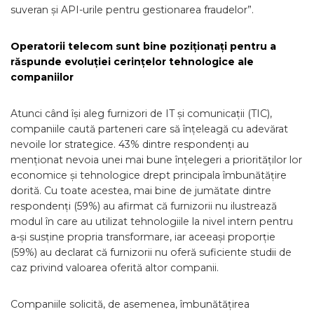
suveran și API-urile pentru gestionarea fraudelor”.
Operatorii telecom sunt bine poziționați pentru a
răspunde evoluției cerințelor tehnologice ale
companiilor
Atunci când își aleg furnizori de IT și comunicații (TIC),
companiile caută parteneri care să înțeleagă cu adevărat
nevoile lor strategice. 43% dintre respondenți au
menționat nevoia unei mai bune înțelegeri a priorităților lor
economice și tehnologice drept principala îmbunătățire
dorită. Cu toate acestea, mai bine de jumătate dintre
respondenți (59%) au afirmat că furnizorii nu ilustrează
modul în care au utilizat tehnologiile la nivel intern pentru
a-și susține propria transformare, iar aceeași proporție
(59%) au declarat că furnizorii nu oferă suficiente studii de
caz privind valoarea oferită altor companii.
Companiile solicită, de asemenea, îmbunătățirea