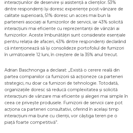
interacțiunilor de deservire și asistență a clienților. 53%
dintre respondenți își doresc experiențe post-vânzare de
calitate superioară, 51% doresc un acces mai bun la
partenerii asociați ai furnizorilor de servicii, iar 43% solicită
interacțiuni mai eficiente cu reprezentanții de vânzări ai
furnizorilor. Aceste îmbunătățiri sunt considerate esențiale
pentru relația de afaceri, 43% dintre respondenți declarând
că intenționează să își consolideze portofoliul de furnizori
în următoarele 12 luni, în creștere de la 35% anul trecut.
Adrian Baschnonga a declarat: „Există o cerere reală din
partea companiilor ca furnizorii să acționeze ca parteneri
strategici, nu doar ca furnizori de tehnologie. Totodată,
organizațiile doresc să reducă complexitatea și solicită
interacțiuni de vânzare mai eficiente și alegeri mai simple în
ceea ce privește produsele. Furnizorii de servicii care pot
acționa ca parteneri consultativi, oferind în același timp
interacțiuni mai bune cu clienții, vor câștiga teren pe o
piață foarte competitivă”.