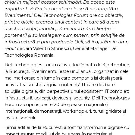
chiar în mijlocul acestor schimbări. De aceea este
important să fim la curent cu ele și să ne adaptăm.
Evenimentul Dell Technologies Forum are ca obiectiv,
printre altele, crearea unui context în care să avem
aceste discuții periodic, să ne informăm clienții și
partenerii și să înțelegem cum putem, prin soluțiile de
infrastructură și prin produsele Dell, să îi ajutăm în timp
real.”
declară Valentin Stănescu, General Manager Dell
Technologies Romania.
Dell Technologies Forum a avut loc în data de 3 octombrie,
la București. Evenimentul este unul anual, organizat în cele
mai mari orașe din lume în care compania își desfășoară
activitatea și este singura conferință IT care dezbate
soluțiile digitale, din perpectiva unui ecosistem IT complet:
infrastructură, aplicații, devices și security. Dell Technologies
Forum a cuprins peste 20 de speakeri naționali și
internaționali, demonstrații, workshop-uri, tururi ghidate și
invitați speciali.
Tema ediției de la București a fost transformările digitale cu
impact asupra mediului de business, în particular, și