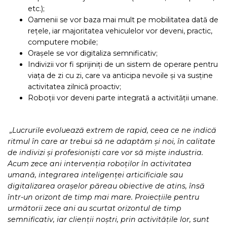
etc.);
Oamenii se vor baza mai mult pe mobilitatea dată de
rețele, iar majoritatea vehiculelor vor deveni, practic,
computere mobile;
Orașele se vor digitaliza semnificativ;
Indivizii vor fi sprijiniți de un sistem de operare pentru
viața de zi cu zi, care va anticipa nevoile și va susține
activitatea zilnică proactiv;
Roboții vor deveni parte integrată a activității umane.
„Lucrurile evoluează extrem de rapid, ceea ce ne indică
ritmul în care ar trebui să ne adaptăm și noi, în calitate
de indivizi și profesioniști care vor să miște industria.
Acum zece ani intervenția roboților în activitatea
umană, integrarea inteligenței articificiale sau
digitalizarea orașelor păreau obiective de atins, însă
într-un orizont de timp mai mare. Proiecțiile pentru
următorii zece ani au scurtat orizontul de timp
semnificativ, iar clienții noștri, prin activitățile lor, sunt