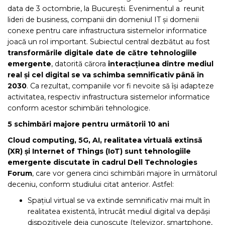
data de 3 octombrie, la București. Evenimentul a reunit
lideri de business, companii din domeniul IT și domenii
conexe pentru care infrastructura sistemelor informatice
joacă un rol important. Subiectul central dezbătut au fost
transformările digitale date de către tehnologiile
emergente
, datorită cărora
interacțiunea dintre mediul
real și cel digital se va schimba semnificativ până în
2030
. Ca rezultat, companiile vor fi nevoite să își adapteze
activitatea, respectiv infrastructura sistemelor informatice
conform acestor schimbări tehnologice.
5 schimbări majore pentru următorii 10 ani
Cloud computing, 5G, AI, realitatea virtuală extinsă
(XR) și Internet of Things (IoT) sunt tehnologiile
emergente discutate în cadrul Dell Technologies
Forum
, care vor genera cinci schimbări majore în următorul
deceniu, conform studiului citat anterior. Astfel:
Spațiul virtual se va extinde semnificativ mai mult în
realitatea existentă, întrucât mediul digital va depăși
dispozitivele deja cunoscute (televizor, smartphone,