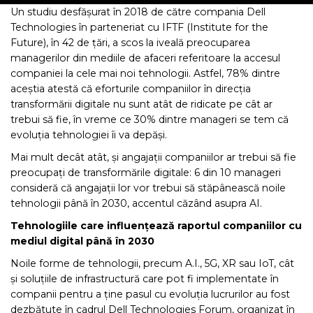
Un studiu desfășurat în 2018 de către compania Dell
Technologies în parteneriat cu IFTF (Institute for the
Future), în 42 de țări, a scos la iveală preocuparea
managerilor din mediile de afaceri referitoare la accesul
companiei la cele mai noi tehnologii. Astfel, 78% dintre
aceștia atestă că eforturile companiilor în direcția
transformării digitale nu sunt atât de ridicate pe cât ar
trebui să fie, în vreme ce 30% dintre manageri se tem că
evoluția tehnologiei îi va depăși.
Mai mult decât atât, și angajații companiilor ar trebui să fie
preocupați de transformările digitale: 6 din 10 manageri
consideră că angajații lor vor trebui să stăpânească noile
tehnologii până în 2030, accentul căzând asupra AI.
Tehnologiile care influențează raportul companiilor cu
mediul digital până în 2030
Noile forme de tehnologii, precum A.I., 5G, XR sau IoT, cât
și soluțiile de infrastructură care pot fi implementate în
companii pentru a ține pasul cu evoluția lucrurilor au fost
dezbătute în cadrul Dell Technologies Forum, organizat în