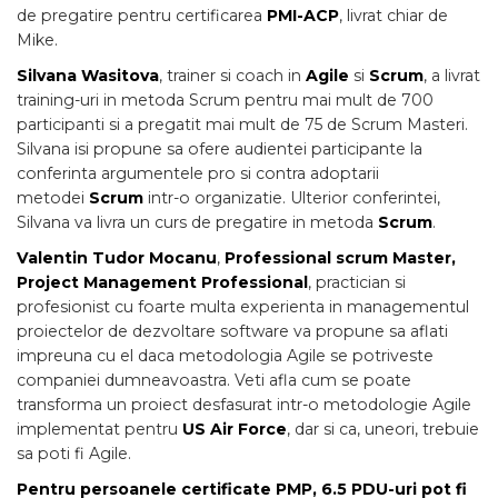
de pregatire pentru certificarea
PMI-ACP
, livrat chiar de
Mike.
Silvana Wasitova
, trainer si coach in
Agile
si
Scrum
, a livrat
training-uri in metoda Scrum pentru mai mult de 700
participanti si a pregatit mai mult de 75 de Scrum Masteri.
Silvana isi propune sa ofere audientei participante la
conferinta argumentele pro si contra adoptarii
metodei
Scrum
intr-o organizatie. Ulterior conferintei,
Silvana va livra un curs de pregatire in metoda
Scrum
.
Valentin Tudor Mocanu
,
Professional scrum Master,
Project Management Professional
, practician si
profesionist cu foarte multa experienta in managementul
proiectelor de dezvoltare software va propune sa aflati
impreuna cu el daca metodologia Agile se potriveste
companiei dumneavoastra. Veti afla cum se poate
transforma un proiect desfasurat intr-o metodologie Agile
implementat pentru
US Air Force
, dar si ca, uneori, trebuie
sa poti fi Agile.
Pentru persoanele certificate PMP, 6.5 PDU-uri pot fi