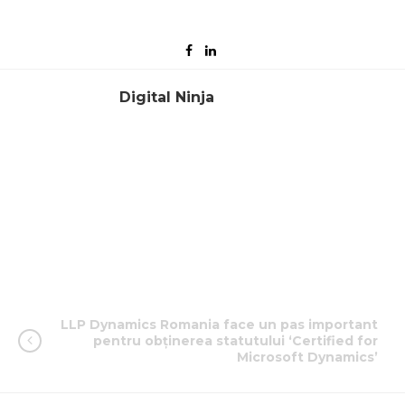
Digital Ninja
LLP Dynamics Romania face un pas important
pentru obținerea statutului ‘Certified for
Microsoft Dynamics’