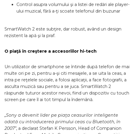
Control asupra volumului şi a listei de redări ale player-
ului muzical, fără a-ţi scoate telefonul din buzunar
SmartWatch 2 este subţire, dar robust, având un design
rezistent la apă şi la praf.
O piaţă în creştere a accesoriilor hi-tech
Un utilizator de smartphone se întinde după telefon de mai
multe ori pe zi, pentru a-şi citi mesajele, a se uita la ceas, a
intra pe reţelele sociale, a folosi aplicaţii, a face fotografii, a
asculta muzică sau pentru a se juca. SmartWatch 2
răspunde tuturor acestor nevoi, fiind un dispozitiv cu touch
screen pe care îl ai tot timpul la îndemână.
„Sony a devenit lider pe piaţa ceasurilor inteligente
odată cu introducerea primului ceas cu Bluetooth, în
2007”
, a declarat Stefan K Persson, Head of Companion