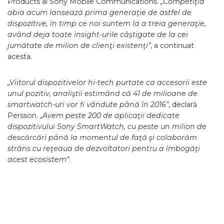
Products al Sony Mobile Communications.
„Competiţia
abia acum lansează prima generaţie de astfel de
dispozitive, în timp ce noi suntem la a treia generaţie,
având deja toate insight-urile câştigate de la cei
jumătate de milion de clienţi existenţi”
, a continuat
acesta.
„Viitorul dispozitivelor hi-tech purtate ca accesorii este
unul pozitiv, analiştii estimând că 41 de milioane de
smartwatch-uri vor fi vândute până în 2016”
, declară
Persson.
„Avem peste 200 de aplicaţii dedicate
dispozitivului Sony SmartWatch, cu peste un milion de
descărcări până la momentul de faţă şi colaborăm
strâns cu reţeaua de dezvoltatori pentru a îmbogăţi
acest ecosistem”
.