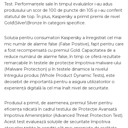
Test. Performanțele sale în timpul evaluărilor i-au adus
produsului un scor de 100 de puncte din 105 și i-au conferit
statutul de top. În plus, Kaspersky a primit premii de nivel
Gold\Silver\Bronze în categorii specifice.
Soluția pentru consumatori Kaspersky a înregistrat cel mai
mic număr de alarme false (False Positive), fapt pentru care
a fost recompensată cu premiul Gold. Capacitatea de a
reduce numărul de alarme false, în timp ce oferă rezultate
remarcabile în testele de protecție împotriva malware-ului
(Malware Protection) și în testele dinamice la nivelul
întregului produs (Whole Product Dynamic Tests), este
deosebit de importantă pentru a asigura utilizatorilor o
experiență digitală la cel mai înalt nivel de securitate.
Produsul a primit, de asemenea, premiul Silver pentru
eficiența ridicată în cadrul testului de Protecție Avansată
împotriva Amenințărilor (Advanced Threat Protection Test).
Acest test evaluează soluțiile de securitate împotriva