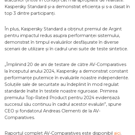
atacurilor țintite în condiții cât mai apropiate de realitate.
Kaspersky Standard și-a demonstrat eficiența și s-a clasat în
top 3 dintre participanți.
În plus, Kaspersky Standard a obținut premiul de Argint
pentru impactul redus asupra performanței sistemului,
demonstrat în timpul evaluărilor desfășurate în diverse
scenarii de utilizare și în cadrul unei suite de teste sintetice.
„Împlinind 20 de ani de testare de către AV-Comparatives
la începutul anului 2024, Kaspersky a demonstrat constant
performanțe puternice în evaluările noastre independente.
Soluțiile sale de securitate au îndeplinit în mod regulat
standarde înalte în testele noastre riguroase. Primirea
premiului Top-Rated Product pentru 2024 evidențiază
succesul său continuu în cadrul acestor evaluări”, spune
CEO și fondatorul Andreas Clementi de la AV-
Comparatives.
Raportul complet AV-Comparatives este disponibil
aici
.