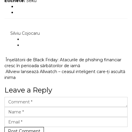
Etichete:
Seku
Silviu Cojocaru
Înșelătorii de Black Friday: Atacurile de phishing financiar
cresc în perioada sărbătorilor de iarnă
Allview lansează Allwatch – ceasul inteligent care-ți ascultă
inima
Leave a Reply
Post Comment