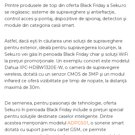
Printre produsele de top din oferta Black Friday a Seku.ro
se regăsesc: sisteme de supraveghere şi antiefracţie,
control acces şi pontaj, dispozitive de spionaj, detectori şi
module din categoria casă smart.
Astfel, dacă eşti în căutarea unei soluţii de supraveghere
pentru exterior, ideală pentru supravegerea locuinţei, la
Seku.ro vei găsi în perioada Black Friday chiar şi soluţii WiFi
la preţuri promoţionale. Un exemplu concret este modelul
Dahua IPC-HDBW1320E-W, o cameră de supravegere
wireless, dotată cu un senzor CMOS de 3MP şi un modul
infrared ce oferă vizibilitate pe timp de nopate, la distanţă
maximă de 30m.
De semenea, pentru pasionaţii de tehnologie, oferta
Seku.ro în perioada Black Friday include si preţuri special
pentru soluţiile destinate caselor inteligente. Dintre
acestea menţionăm modelul
ADPGS01
, o sonerie smart
dotată cu suport pentru cartel GSM, ce permite