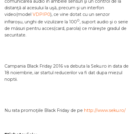
comunicarea audio în ambele sensuri şi un control de la
distanţă al acesului la uşă, precum şi un interfon
video(model
VDPIP0
), ce vine dotat cu un senzor
0
infraroșu, unghi de vizulizare la 100
, suport audio şi o serie
de măsuri pentru acces(card, parola) ce măreşte gradul de
securitate.
Campania Black Friday 2016 va debuta la Seku.ro in data de
18 noiembrie, iar startul reducerilor va fi dat dupa miezul
noptii.
Nu rata promoţiile Black Friday de pe
http://www.seku.ro/