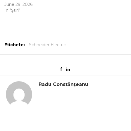
June 29, 2026
In "Știri"
Etichete:
Schneider Electric
Radu Constănțeanu