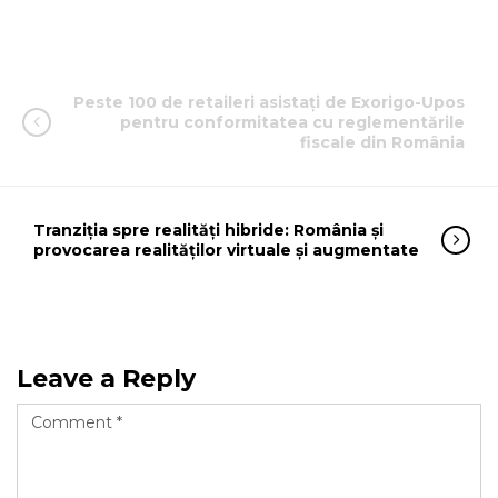
Peste 100 de retaileri asistați de Exorigo-Upos
pentru conformitatea cu reglementările
fiscale din România
Tranziția spre realități hibride: România și
provocarea realităților virtuale și augmentate
Leave a Reply