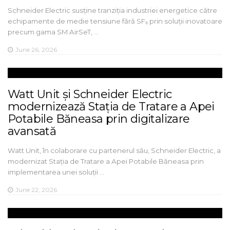
Schneider Electric susține tranziția industriei energetice către
echipamente de medie tensiune fără SF₆ prin soluții inovatoare
precum gama SM AirSeT, …
June 26, 2026
Watt Unit și Schneider Electric
modernizează Stația de Tratare a Apei
Potabile Băneasa prin digitalizare
avansată
Watt Unit, în colaborare cu partenerul său, Schneider Electric, a
modernizat Stația de Tratare a Apei Potabile Băneasa prin
implementarea unei soluții …
June 22, 2026