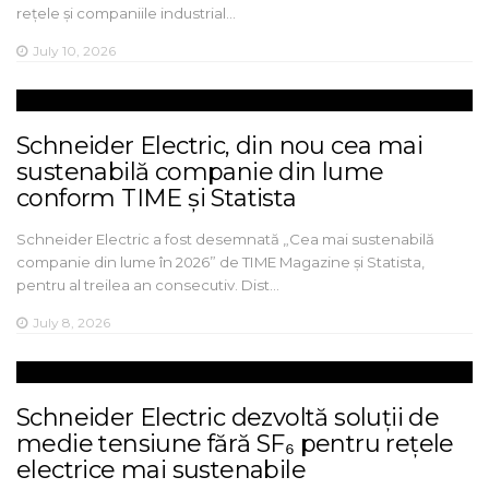
rețele și companiile industrial…
July 10, 2026
Schneider Electric, din nou cea mai
sustenabilă companie din lume
conform TIME și Statista
Schneider Electric a fost desemnată „Cea mai sustenabilă
companie din lume în 2026” de TIME Magazine și Statista,
pentru al treilea an consecutiv. Dist…
July 8, 2026
Schneider Electric dezvoltă soluții de
medie tensiune fără SF₆ pentru rețele
electrice mai sustenabile