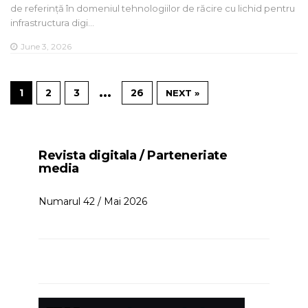
de referință în domeniul tehnologiilor de răcire cu lichid pentru
infrastructura digi…
June 3, 2026
…
1
2
3
26
NEXT »
Revista digitala / Parteneriate
media
Numarul 42 / Mai 2026