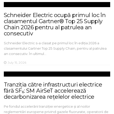
Schneider Electric ocupă primul loc în
clasamentul Gartner® Top 25 Supply
Chain 2026 pentru al patrulea an
consecutiv
Schneider Electric s-a clasat pe primul loc în ediția 2026 a
clasamentului Gartner Top 25 Supply Chain, pentru al patrulea
an consecutiv. În ultimul…
July 15, 2026
Tranziția către infrastructuri electrice
fără SF₆: SM AirSeT accelerează
decarbonizarea rețelelor electrice
Pe fondul accelerării tranziției energetice și al noilor
reglementări europene privind gazele fluorurate, operatorii de