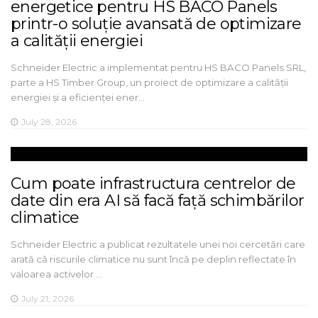
energetice pentru HS BACO Panels
printr-o soluție avansată de optimizare
a calității energiei
Schneider Electric a implementat pentru HS BACO Panels SRL,
parte a HS Timber Group, un proiect de optimizare a calității
energiei și a eficienței ener…
July 28, 2026
Cum poate infrastructura centrelor de
date din era AI să facă față schimbărilor
climatice
Schneider Electric a publicat rezultatele unei noi cercetări care
arată că riscurile climatice nu sunt încă pe deplin reflectate în
valoarea activelor …
July 21, 2026