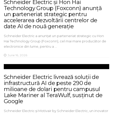
Schneider Electric și Hon Hai
Technology Group (Foxconn) anunță
un parteneriat strategic pentru
accelerarea dezvoltării centrelor de
date AI de nouă generație
Schneider Electric a anunțat un parteneriat strategic cu Hon
Hai Technology Group (Foxconn), cel mai mare producător de
electronice din lume, pentru a …
June 16, 2026
Schneider Electric livrează soluții de
infrastructură AI de peste 290 de
milioane de dolari pentru campusul
Lake Mariner al TeraWulf, susținut de
Google
Schneider Electric și Motivair by Schneider Electric, un inovator