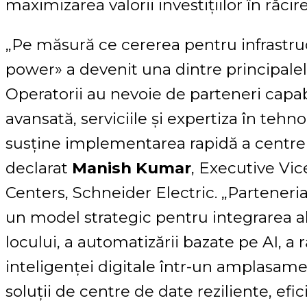
maximizarea valorii investițiilor în răcire
„Pe măsură ce cererea pentru infrastruc
power» a devenit una dintre principalele
Operatorii au nevoie de parteneri capab
avansată, serviciile și expertiza în tehn
susține implementarea rapidă a centrelo
declarat
Manish Kumar
, Executive Vi
Centers, Schneider Electric. „Parteneri
un model strategic pentru integrarea al
locului, a automatizării bazate pe AI, a r
inteligenței digitale într-un amplasame
soluții de centre de date reziliente, efici