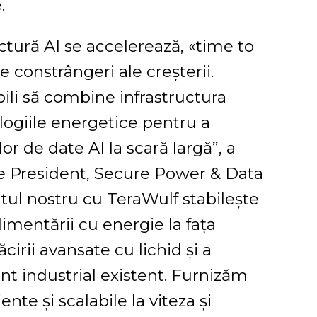
.
tură AI se accelerează, «time to
 constrângeri ale creșterii.
ili să combine infrastructura
ologiile energetice pentru a
r de date AI la scară largă”, a
ce President, Secure Power & Data
atul nostru cu TeraWulf stabilește
imentării cu energie la fața
ăcirii avansate cu lichid și a
nt industrial existent. Furnizăm
ente și scalabile la viteza și