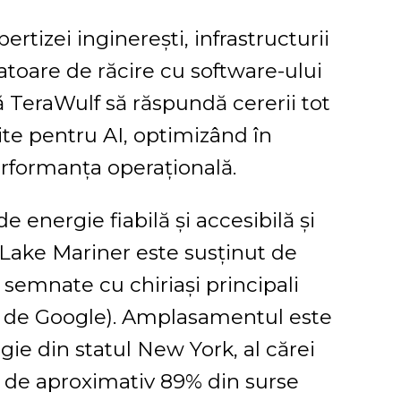
rtizei inginerești, infrastructurii
atoare de răcire cu software-ului
tă TeraWulf să răspundă cererii tot
te pentru AI, optimizând în
rformanța operațională.
e energie fiabilă și accesibilă și
 Lake Mariner este susținut de
semnate cu chiriași principali
ă de Google). Amplasamentul este
ie din statul New York, al cărei
e de aproximativ 89% din surse