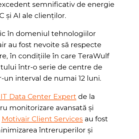
 excedent semnificativ de energie
și AI ale clienților.
gic în domeniul tehnologiilor
ir au fost nevoite să respecte
e, în condițiile în care TeraWulf
lui într-o serie de centre de
tr-un interval de numai 12 luni.
IT Data Center Expert
de la
tru monitorizare avansată și
e
Motivair Client Services
au fost
minimizarea întreruperilor și