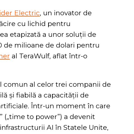
der Electric
, un inovator de
ăcire cu lichid pentru
rea etapizată a unor soluții de
90 de milioane de dolari pentru
ner
al TeraWulf, aflat într-o
l comun al celor trei companii de
ă și fiabilă a capacității de
rtificiale. Într-un moment în care
” („time to power”) a devenit
 infrastructurii AI în Statele Unite,