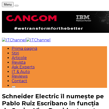
Menu
Prima pagină
Știri
Articole
Revista
Ask Experts
IT & Auto
Reviews
Contact
Schneider Electric îl numește pe
Pablo Ruiz Escribano în funcția