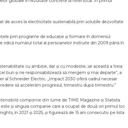
lor globale în rezultate concrete la nivel local. În primul
 de acces la electricitate sustenabilă prin soluțiile dezvoltate
ele prin programe de educație și formare în domeniul
a ce ridică numărul total al persoanelor instruite din 2009 până în
tenabilitate cu ambiție, dar și cu modestie, iar această a treia
l bun și ne responsabilizează să mergem și mai departe”, a
icer al Schneider Electric. „Impact 2030 oferă cadrul necesar
credere să accelerăm progresul, trimestru după trimestru.”
stenabilă companie din lume
de TIME Magazine și Statista
ic este și singura companie care a ocupat de două ori primul loc
ghts, în 2021 și 2025, și figurează de 15 ani consecutiv pe lista