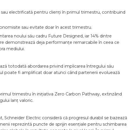
u electrificată pentru clienți în primul trimestru, contribuind
nomisite sau evitate doar în acest trimestru.
area noului său cadru Future Designed, iar 14% dintre
ctare demonstrează deja performanțe remarcabile în ceea ce
pra mediului.
ează totodată abordarea privind implicarea întregului său
l poate fi amplificat doar atunci când partenerii evoluează
 primul trimestru în inițiativa Zero Carbon Pathway, extinzând
ului lanț valoric.
at, Schneider Electric consideră că progresul durabil se bazează
 oamenii reprezintă puncte de sprijin esențiale pentru schimbarea