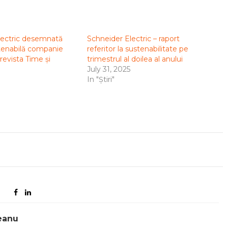
lectric desemnată
Schneider Electric – raport
tenabilă companie
referitor la sustenabilitate pe
revista Time și
trimestrul al doilea al anului
July 31, 2025
In "Știri"
eanu