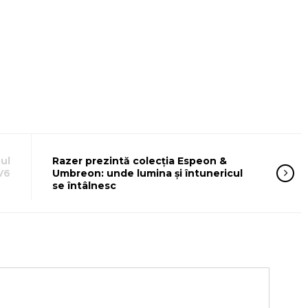
ul
Razer prezintă colecția Espeon &
V6
Umbreon: unde lumina și întunericul
se întâlnesc