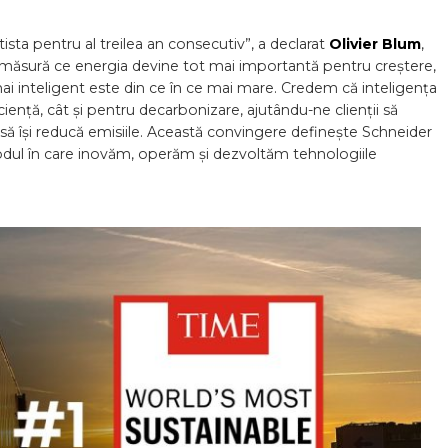
sta pentru al treilea an consecutiv”, a declarat
Olivier Blum
,
e măsură ce energia devine tot mai importantă pentru creștere,
mai inteligent este din ce în ce mai mare. Credem că inteligența
iență, cât și pentru decarbonizare, ajutându-ne clienții să
 să își reducă emisiile. Această convingere definește Schneider
modul în care inovăm, operăm și dezvoltăm tehnologiile