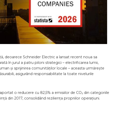
ită, deoarece Schneider Electric a lansat recent noua sa
ă în jurul a patru piloni strategici – electrificarea lumii,
i uman și sprijinirea comunităților locale – aceasta urmărește
surabili, asigurând responsabilitate la toate nivelurile
 raportat o reducere cu 82,5% a emisiilor de CO₂ din categoriile
nță din 2017, consolidând reziliența propriilor operațiuni.