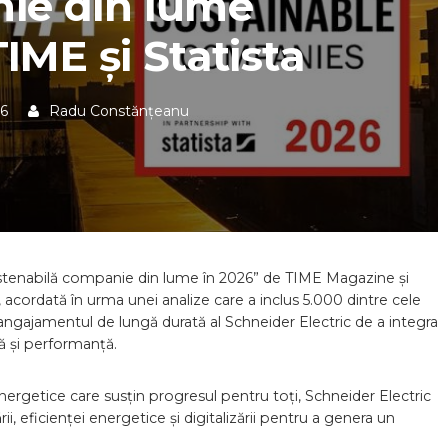
ie din lume
IME și Statista
26
Radu Constănțeanu
stenabilă companie din lume în 2026” de TIME Magazine și
a, acordată în urma unei analize care a inclus 5.000 dintre cele
 angajamentul de lungă durată al Schneider Electric de a integra
ță și performanță.
nergetice care susțin progresul pentru toți, Schneider Electric
ării, eficienței energetice și digitalizării pentru a genera un