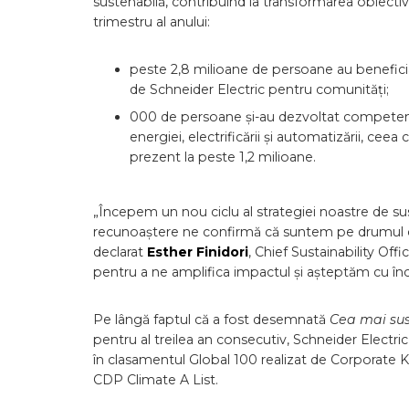
sustenabilă, contribuind la transformarea obiective
trimestru al anului:
peste 2,8 milioane de persoane au beneficiat
de Schneider Electric pentru comunități;
000 de persoane și-au dezvoltat competenț
energiei, electrificării și automatizării, cee
prezent la peste 1,2 milioane.
„Începem un nou ciclu al strategiei noastre de sus
recunoaștere ne confirmă că suntem pe drumul ce
declarat
Esther Finidori
, Chief Sustainability Off
pentru a ne amplifica impactul și așteptăm cu în
Pe lângă faptul că a fost desemnată
Cea mai su
pentru al treilea an consecutiv, Schneider Electr
în clasamentul Global 100 realizat de Corporate Kni
CDP Climate A List.