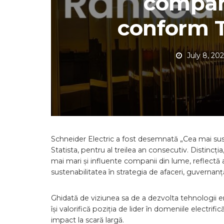
compan
conform T
July 8, 20
Schneider Electric a fost desemnată „Cea mai su
Statista, pentru al treilea an consecutiv. Distincți
mai mari și influente companii din lume, reflectă
sustenabilitatea în strategia de afaceri, guvernan
Ghidată de viziunea sa de a dezvolta tehnologii e
își valorifică poziția de lider în domeniile electrific
impact la scară largă.