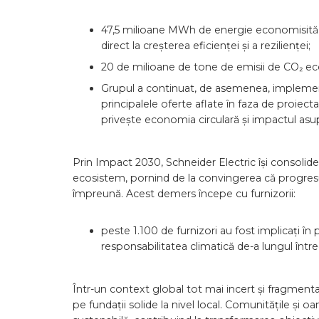
47,5 milioane MWh de energie economisită sa
direct la creșterea eficienței și a rezilienței;
20 de milioane de tone de emisii de CO₂ eco
Grupul a continuat, de asemenea, implement
principalele oferte aflate în faza de proie
privește economia circulară și impactul asu
Prin Impact 2030, Schneider Electric își consolid
ecosistem, pornind de la convingerea că progresu
împreună. Acest demers începe cu furnizorii:
peste 1.100 de furnizori au fost implicați în
responsabilitatea climatică de-a lungul întreg
Într-un context global tot mai incert și fragment
pe fundații solide la nivel local. Comunitățile și