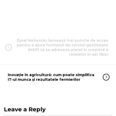
Zyxel Networks lansează trei puncte de acces
pentru a ajuta furnizorii de servicii gestionate
(MSP) să se adreseze pieței în creștere a
rețelelor în aer liber
Inovație în agricultură: cum poate simplifica
IT-ul munca și rezultatele fermierilor
Leave a Reply