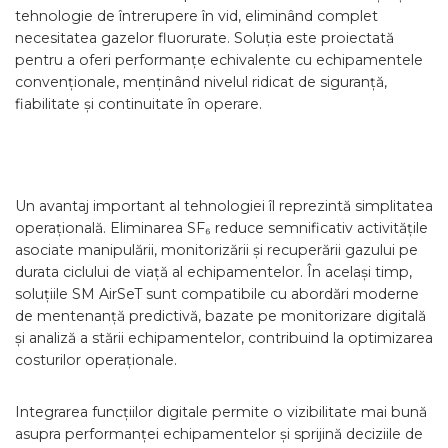
tehnologie de întrerupere în vid, eliminând complet
necesitatea gazelor fluorurate. Soluția este proiectată
pentru a oferi performanțe echivalente cu echipamentele
convenționale, menținând nivelul ridicat de siguranță,
fiabilitate și continuitate în operare.
Un avantaj important al tehnologiei îl reprezintă simplitatea
operațională. Eliminarea SF₆ reduce semnificativ activitățile
asociate manipulării, monitorizării și recuperării gazului pe
durata ciclului de viață al echipamentelor. În același timp,
soluțiile SM AirSeT sunt compatibile cu abordări moderne
de mentenanță predictivă, bazate pe monitorizare digitală
și analiză a stării echipamentelor, contribuind la optimizarea
costurilor operaționale.
Integrarea funcțiilor digitale permite o vizibilitate mai bună
asupra performanței echipamentelor și sprijină deciziile de