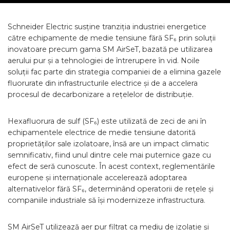
Schneider Electric susține tranziția industriei energetice
către echipamente de medie tensiune fără SF₆ prin soluții
inovatoare precum gama SM AirSeT, bazată pe utilizarea
aerului pur și a tehnologiei de întrerupere în vid. Noile
soluții fac parte din strategia companiei de a elimina gazele
fluorurate din infrastructurile electrice și de a accelera
procesul de decarbonizare a rețelelor de distribuție.
Hexafluorura de sulf (SF₆) este utilizată de zeci de ani în
echipamentele electrice de medie tensiune datorită
proprietăților sale izolatoare, însă are un impact climatic
semnificativ, fiind unul dintre cele mai puternice gaze cu
efect de seră cunoscute. În acest context, reglementările
europene și internaționale accelerează adoptarea
alternativelor fără SF₆, determinând operatorii de rețele și
companiile industriale să își modernizeze infrastructura.
SM AirSeT utilizează aer pur filtrat ca mediu de izolație și