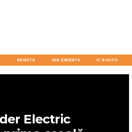
E
REVISTA
ASK EXPERTS
IT & AUTO
der Electric