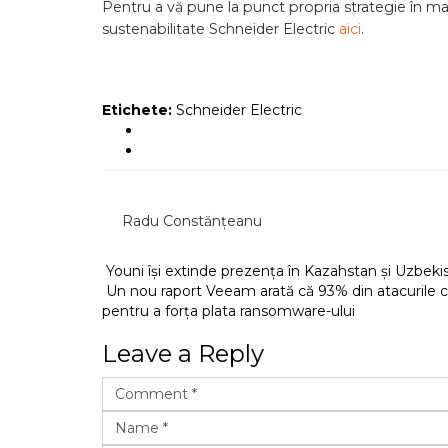
Pentru a vă pune la punct propria strategie în mate
sustenabilitate Schneider Electric
aici
.
Etichete:
Schneider Electric
Radu Constănțeanu
Youni își extinde prezența în Kazahstan și Uzbeki
Un nou raport Veeam arată că 93% din atacurile ci
pentru a forța plata ransomware-ului
Leave a Reply