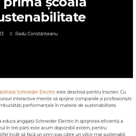
 prima școală
ustenabilitate
23
Radu Constănțeanu
bilitate Schneider Electric
este deschisă pentru înscrieri. Cu
ursuri interactive menite să sprijine companiile și profesioniștii
i îmbunătăți performanțele în materie de sustenabilitate.
educa angajații Schneider Electric în sprijinirea eficientă a
l în trei părți este acum disponibil extern, pentru
tfel încât să facă un prim pas către un viitor mai sustenabil.