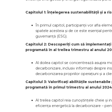
Capitolul 1: Înțelegerea sustenabilității și a r
În primul capitol, participanții vor afla eleme
spatele acesteia și de ce este esențial pentru
guvernanță (ESG).
Capitolul 2: Descoperiți cum să implementați
programată în al treilea trimestru al anului 20
Al doilea capitol se concentrează asupra mo
decarbonizare, inclusiv informații despre in
decarbonizarea propriilor operațiuni și a clien
Capitolul 3: Valorificați abilitățile sustenabi
programată în primul trimestru al anului 2024
Al treilea capitol reia cunoștințele cheie și
eficiența energetică la decarbonizare – pentru