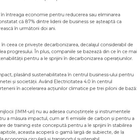
e în întreaga economie pentru reducerea sau eliminarea
nstatat că 87% dintre liderii de business se așteaptă ca
ească în următorii doi ani.
 în ceea ce privește decarbonizarea, decalajul considerabil de
ea progresului. În plus, companiile se bazează din ce în ce mai
abilității pentru a le sprijini în decarbonizarea operațiunilor.
act, plasând sustenabilitatea în centrul business-ului pentru
tei și societății. Având Electricitatea 4.0 în centrul
enerii în accelerarea acțiunilor climatice pe trei piloni de bază:
ijlocii (IMM-uri) nu au adesea cunoștințele și instrumentele
tru a măsura impactul, cum ar fi emisiile de carbon și pentru a
e de training este concepută pentru a le sprijini în stabilirea
 capitole, aceasta acoperă o gamă largă de subiecte, de la
la economia circulară și transportul sustenabil.