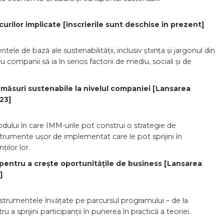
iscurilor implicate [înscrierile sunt deschise în prezent]
ntele de bază ale sustenabilității, inclusiv știința și jargonul din
 companii să ia în serios factorii de mediu, sociali și de
 măsuri sustenabile la nivelul companiei [Lansarea
23]
dului în care IMM-urile pot construi o strategie de
strumente ușor de implementat care le pot sprijini în
ților lor.
le pentru a crește oportunitățile de business [Lansarea
]
 instrumentele învățate pe parcursul programului – de la
 a sprijini participanții în punerea în practică a teoriei.