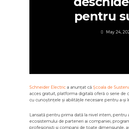
deschide
pentru s
May 24, 20
Schneider Electric
a anunțat că
Școala de Sustena
acces gratuit, platforma digitală oferă o serie de c
cu cunoștințele și abilitățile necesare pentru a-ș
Lansată pentru prima dată la nivel intern, pentru a 
ecosistemului de parteneri ai companiei, programu
profesioniști și companii de toate dimensiunile, as