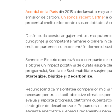
Acordul de la Paris
din 2015 a declanșat o mișcar
emisiilor de carbon.
Un sondaj recent Gartner
a co
procentul cheltuielilor pentru sustenabilitate să cr
Dar, în ciuda acestui angajament tot mai puternic
cunoștințe și competențe rămâne o barieră în cal
mult pe partenerii cu experiență în domeniul susten
Schneider Electric operează ca o companie de imp
a obține un impact pozitiv și de durată asupra plane
programului, Școala de Sustenabilitate susține part
Strategize, Digitize și Decarbonize
.
Recunoscând că majoritatea companiilor mici și m
necesare pentru a stabili obiective climatice, pen
evalua și raporta progresul, platforma cuprinzătoar
strategiilor de decarbonizare. Pe parcursul a trei
eficiența energetică și energia regenerabilă până 