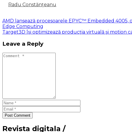
Radu Constănțeanu
AMD lansează procesoarele EPYC™ Embedded 4005, opti
Edge Computing
Target3D îşi optimizează producţia virtuală şi motion 
Leave a Reply
Post Comment
Revista digitala /