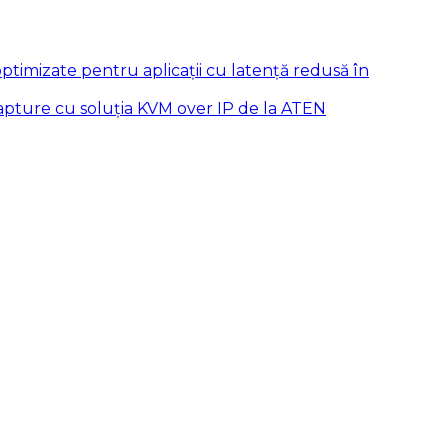
mizate pentru aplicații cu latență redusă în
capture cu soluția KVM over IP de la ATEN