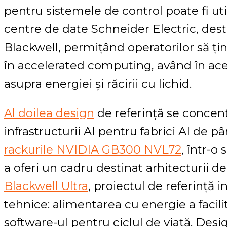
pentru sistemele de control poate fi ut
centre de date Schneider Electric, des
Blackwell, permițând operatorilor să ți
în accelerated computing, având în ace
asupra energiei și răcirii cu lichid.
Al doilea design
de referință se conce
infrastructurii AI pentru fabrici AI de p
rackurile NVIDIA GB300 NVL72
, într-o
a oferi un cadru destinat arhitecturii 
Blackwell Ultra
, proiectul de referință i
tehnice: alimentarea cu energie a facilități
software-ul pentru ciclul de viață. Desig