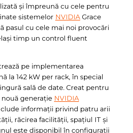
ilizată și împreună cu cele pentru
tinate sistemelor
NVIDIA
Grace
nă pasul cu cele mai noi provocări
lași timp un control fluent
ntrează pe implementarea
ână la 142 kW per rack, în special
 singură sală de date. Creat pentru
de nouă generație
NVIDIA
nclude informații privind patru arii
i, răcirea facilității, spațiul IT și
nul este disponibil în configurații