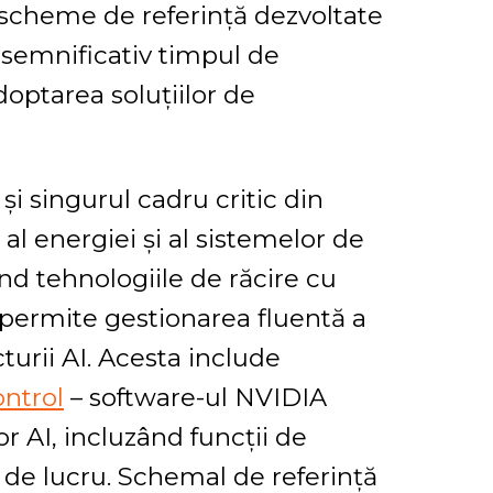
 scheme de referință dezvoltate
semnificativ timpul de
doptarea soluțiilor de
și singurul cadru critic din
l energiei și al sistemelor de
ând tehnologiile de răcire cu
i permite gestionarea fluentă a
urii AI. Acesta include
ntrol
– software-ul NVIDIA
r AI, incluzând funcții de
 de lucru. Schemal de referință