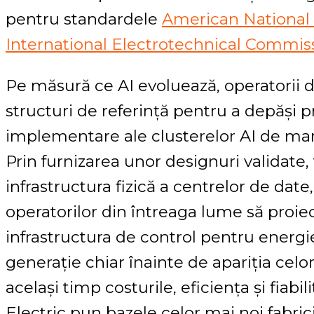
pentru standardele
American National 
International Electrotechnical Commis
Pe măsură ce AI evoluează, operatorii 
structuri de referință pentru a depăși pr
implementare ale clusterelor AI de mar
Prin furnizarea unor designuri validate
infrastructura fizică a centrelor de dat
operatorilor din întreaga lume să proiec
infrastructura de control pentru energie
generație chiar înainte de apariția celor
același timp costurile, eficiența și fiabi
Electric pun bazele celor mai noi fabrici