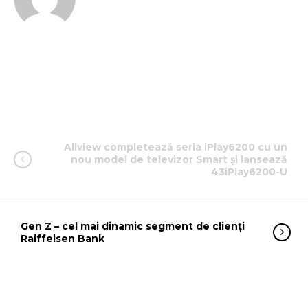
Allview completează seria iPlay6200 cu un
nou model de televizor Smart și lansează
43iPlay6200-U
Gen Z – cel mai dinamic segment de clienți
Raiffeisen Bank