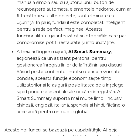
manuală simplă sau cu ajutorul unui buton de
recunoaștere automată, elementele nedorite, cum ar
fi trecătorii sau alte obiecte, sunt eliminate cu
ușurință. În plus, fundalul este completat inteligent
pentru a reda perfect imaginea. Această
funcționalitate garantează că și fotografiile care par
compromise pot fi restaurate și îmbunătățite.
A treia adăugire majoră,
AI Smart Summary
,
acționează ca un asistent personal pentru
gestionarea înregistrărilor de la întâlniri sau discuții.
Sărind peste conținutul inutil și oferind rezumate
concise, această funcție economisește timp
utilizatorilor și le asigură posibilitatea de a înțelege
rapid punctele esențiale ale oricărei înregistrări. AI
Smart Summary suportă mai multe limbi, inclusiv
chineză, engleză, italiană, spaniolă și hindi, făcând-o
accesibilă pentru un public global.
Aceste noi funcții se bazează pe capabilitățile AI deja