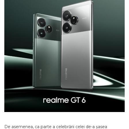
De asemenea, ca parte a celebrării celei de-a șasea