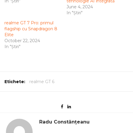
In "Știri"
tehnologie AI integrată
June 4, 2024
In "Știri"
realme GT 7 Pro: primul
flagship cu Snapdragon 8
Elite
October 22, 2024
In "Știri"
Etichete:
realme GT 6
Radu Constănțeanu