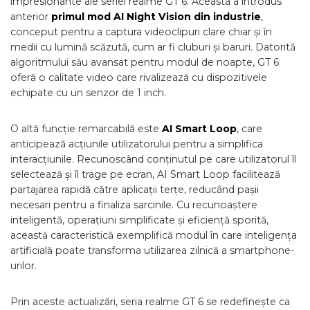
impresionante ale seriei realme GT 6. Aceasta a introdus
anterior
primul mod AI Night Vision din industrie
,
conceput pentru a captura videoclipuri clare chiar și în
medii cu lumină scăzută, cum ar fi cluburi și baruri. Datorită
algoritmului său avansat pentru modul de noapte, GT 6
oferă o calitate video care rivalizează cu dispozitivele
echipate cu un senzor de 1 inch.
O altă funcție remarcabilă este
AI Smart Loop
, care
anticipează acțiunile utilizatorului pentru a simplifica
interacțiunile. Recunoscând conținutul pe care utilizatorul îl
selectează și îl trage pe ecran, AI Smart Loop facilitează
partajarea rapidă către aplicații terțe, reducând pașii
necesari pentru a finaliza sarcinile. Cu recunoaștere
inteligentă, operațiuni simplificate și eficiență sporită,
această caracteristică exemplifică modul în care inteligența
artificială poate transforma utilizarea zilnică a smartphone-
urilor.
Prin aceste actualizări, seria realme GT 6 se redefinește ca