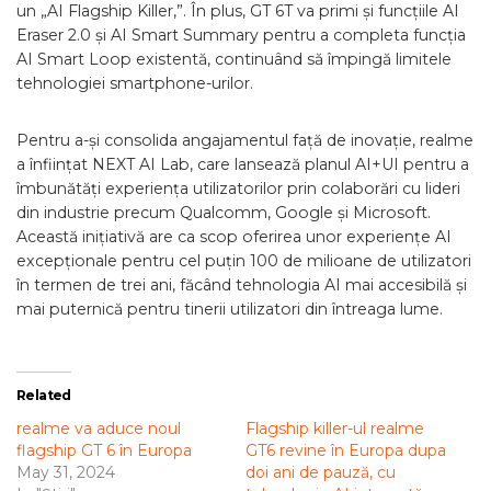
un „AI Flagship Killer,”. În plus, GT 6T va primi și funcțiile AI
Eraser 2.0 și AI Smart Summary pentru a completa funcția
AI Smart Loop existentă, continuând să împingă limitele
tehnologiei smartphone-urilor.
Pentru a-și consolida angajamentul față de inovație, realme
a înființat NEXT AI Lab, care lansează planul AI+UI pentru a
îmbunătăți experiența utilizatorilor prin colaborări cu lideri
din industrie precum Qualcomm, Google și Microsoft.
Această inițiativă are ca scop oferirea unor experiențe AI
excepționale pentru cel puțin 100 de milioane de utilizatori
în termen de trei ani, făcând tehnologia AI mai accesibilă și
mai puternică pentru tinerii utilizatori din întreaga lume.
Related
realme va aduce noul
Flagship killer-ul realme
flagship GT 6 în Europa
GT6 revine în Europa dupa
May 31, 2024
doi ani de pauză, cu