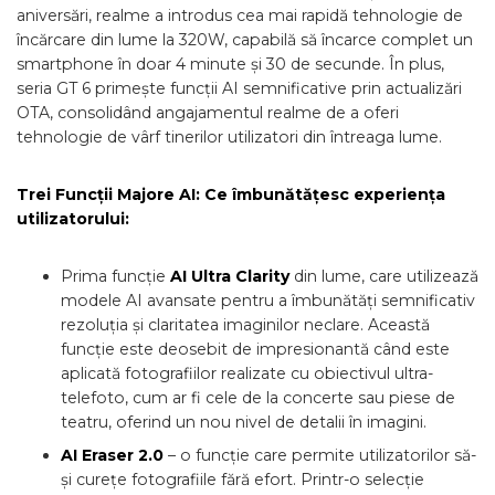
aniversări, realme a introdus cea mai rapidă tehnologie de
încărcare din lume la 320W, capabilă să încarce complet un
smartphone în doar 4 minute și 30 de secunde. În plus,
seria GT 6 primește funcții AI semnificative prin actualizări
OTA, consolidând angajamentul realme de a oferi
tehnologie de vârf tinerilor utilizatori din întreaga lume.
Trei Funcții Majore AI: Ce îmbunătățesc experiența
utilizatorului:
Prima funcție
AI Ultra Clarity
din lume, care utilizează
modele AI avansate pentru a îmbunătăți semnificativ
rezoluția și claritatea imaginilor neclare. Această
funcție este deosebit de impresionantă când este
aplicată fotografiilor realizate cu obiectivul ultra-
telefoto, cum ar fi cele de la concerte sau piese de
teatru, oferind un nou nivel de detalii în imagini.
AI Eraser 2.0
– o funcție care permite utilizatorilor să-
și curețe fotografiile fără efort. Printr-o selecție