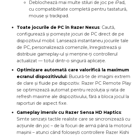
Deblochează mai multe stiluri de joc pe iPad,
cu compatibilitate completă pentru tastatură,
mouse și trackpad.
Toate jocurile de PC în Razer Nexus
: Caută,
configurează și pornește jocuri de PC direct de pe
dispozitivul mobil. Lansează instantaneu jocurile tale
de PC, personalizează comenzile, înregistrează și
distribuie gameplay-ul și menține-ți controllerul
actualizat — totul dintr-o singură aplicație.
Optimizare automată care valorifică la maximum
ecranul dispozitivului:
Bucură-te de imagini extrem
de clare și fluide pe dispozitiv. Razer PC Remote Play
se optimizează automat pentru rezoluția și rata de
refresh maxime ale dispozitivului, fără a bloca jocul la
raporturi de aspect fixe.
Gameplay imersiv cu Razer Sensa HD Haptics
:
Simte senzații tactile realiste care se sincronizează cu
acțiunile din joc – de la focuri de armă până la motorul
mașinii – atunci când folosești controllere Razer Kishi