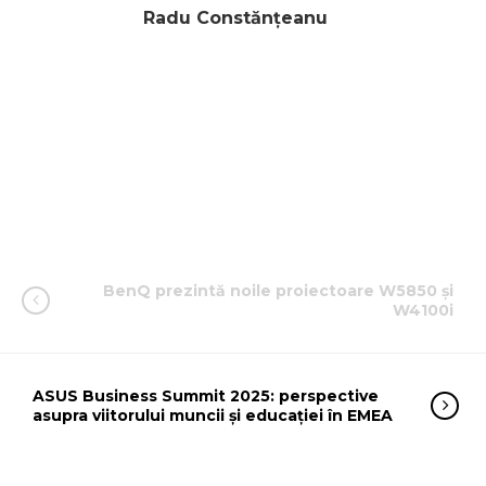
Radu Constănțeanu
BenQ prezintă noile proiectoare W5850 și
W4100i
ASUS Business Summit 2025: perspective
asupra viitorului muncii și educației în EMEA