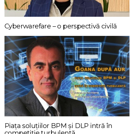
Cyberwarefare – o perspectivă civilă
Piața soluțiilor BPM și DLP intră în
competiție turbulentă