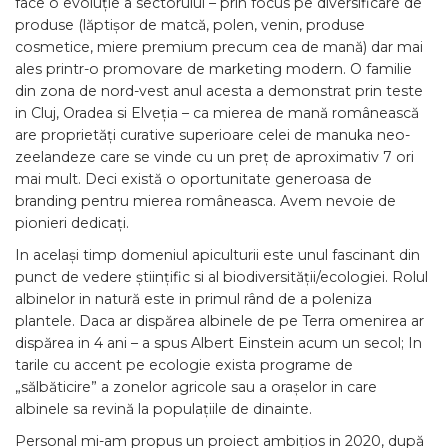
face o evoluție a sectorului – prin focus pe diversificare de
produse (lăptișor de matcă, polen, venin, produse
cosmetice, miere premium precum cea de mană) dar mai
ales printr-o promovare de marketing modern. O familie
din zona de nord-vest anul acesta a demonstrat prin teste
in Cluj, Oradea si Elveția – ca mierea de mană românească
are proprietăți curative superioare celei de manuka neo-
zeelandeze care se vinde cu un preț de aproximativ 7 ori
mai mult. Deci există o oportunitate generoasa de
branding pentru mierea româneasca. Avem nevoie de
pionieri dedicați.
In același timp domeniul apiculturii este unul fascinant din
punct de vedere științific si al biodiversității/ecologiei. Rolul
albinelor in natură este in primul rând de a poleniza
plantele. Daca ar dispărea albinele de pe Terra omenirea ar
dispărea in 4 ani – a spus Albert Einstein acum un secol; In
tarile cu accent pe ecologie exista programe de
„sălbăticire” a zonelor agricole sau a orașelor in care
albinele sa revină la populațiile de dinainte.
Personal mi-am propus un proiect ambițios in 2020, după