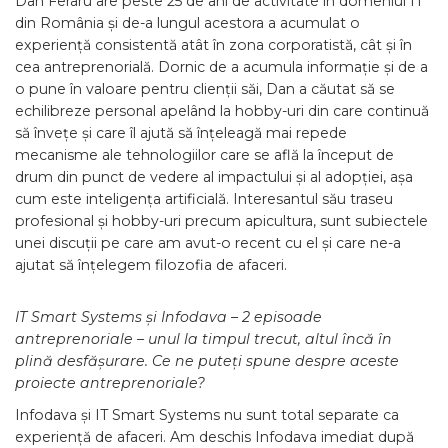
Dan Feraru are peste 25 de ani de activitate în domeniul IT
din România și de-a lungul acestora a acumulat o
experiență consistentă atât în zona corporatistă, cât și în
cea antreprenorială. Dornic de a acumula informație și de a
o pune în valoare pentru clienții săi, Dan a căutat să se
echilibreze personal apelând la hobby-uri din care continuă
să învețe și care îl ajută să înțeleagă mai repede
mecanisme ale tehnologiilor care se află la început de
drum din punct de vedere al impactului și al adopției, așa
cum este inteligența artificială. Interesantul său traseu
profesional și hobby-uri precum apicultura, sunt subiectele
unei discuții pe care am avut-o recent cu el și care ne-a
ajutat să înțelegem filozofia de afaceri.
IT Smart Systems și Infodava – 2 episoade
antreprenoriale – unul la timpul trecut, altul încă în
plină desfășurare. Ce ne puteți spune despre aceste
proiecte antreprenoriale?
Infodava și IT Smart Systems nu sunt total separate ca
experiență de afaceri. Am deschis Infodava imediat după