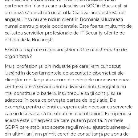
partener din Irlanda care a deschis un SOC în București și
urmează să deschidă un altul la Craiova, are peste 50 de
angajați, însă nu are niciun client în România și lucrează
numai pentru piețele occidentale. Este foarte mulțumit de
calitatea serviciilor profesionale de IT Security oferite de
echipa de la București.
Există o migrare a specialiștilor către acest nou tip de
organizații?
Mulți profesioniști din industrie pe care i-am cunoscut
lucrând în departamentele de securitate cibernetică ale
clienților mei fac parte acum din echipele unor asemenea
centre și oferă servicii pentru diverși clienți. Geografia nu
mai constituie o barieră, însă trebuie să ții cont și să te
adaptezi în ceea ce privește partea de legislație. De
exemplu, pentru clienții europeni este necesar ca serverele
care îi deservesc să fie situate în cadrul Uniunii Europene și
acesta este un aspect de care putem profita. Normele
GDPR care stabilesc aceste reguli mi-au ajutat business-ul
din ultimii ani, am primit cereri de consultanță pe zona de