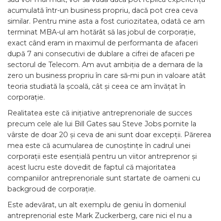
acumulată într-un business propriu, dacă pot crea ceva
similar. Pentru mine asta a fost curiozitatea, odată ce am
terminat MBA-ul am hotărât să las jobul de corporație,
exact când eram in maximul de performanta de afaceri
după 7 ani consecutivi de dublare a cifrei de afaceri pe
sectorul de Telecom. Am avut ambiția de a demara de la
zero un business propriu în care să-mi pun in valoare atât
teoria studiată la școală, cât și ceea ce am învățat în
corporație.
Realitatea este că inițiative antreprenoriale de succes
precum cele ale lui Bill Gates sau Steve Jobs pornite la
vârste de doar 20 și ceva de ani sunt doar excepții. Părerea
mea este că acumularea de cunoștințe în cadrul unei
corporații este esențială pentru un viitor antreprenor și
acest lucru este dovedit de faptul că majoritatea
companiilor antreprenoriale sunt startate de oameni cu
backgroud de corporație.
Este adevărat, un alt exemplu de geniu în domeniul
antreprenorial este Mark Zuckerberg, care nici el nu a