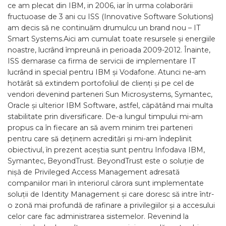
ce am plecat din IBM, in 2006, iar în urma colaborării
fructuoase de 3 ani cu ISS (Innovative Software Solutions)
am decis să ne continuăm drumulcu un brand nou – IT
Smart Systems.Aici am cumulat toate resursele și energiile
noastre, lucrând împreună in perioada 2009-2012. Înainte,
ISS demarase ca firma de servicii de implementare IT
lucrând in special pentru IBM și Vodafone. Atunci ne-am
hotărât să extindem portofoliul de clienți și pe cel de
vendori devenind parteneri Sun Microsystems, Symantec,
Oracle și ulterior IBM Software, astfel, căpătând mai multa
stabilitate prin diversificare. De-a lungul timpului mi-am
propus ca în fiecare an să avem minim trei parteneri
pentru care să deținem acreditări și mi-am îndeplinit
obiectivul, în prezent aceștia sunt pentru Infodava IBM,
Symantec, BeyondTrust. BeyondTrust este o soluție de
nișă de Privileged Access Management adresată
companiilor mari în interiorul cărora sunt implementate
soluții de Identity Management și care doresc să intre într-
o zonă mai profundă de rafinare a privilegiilor și a accesului
celor care fac administrarea sistemelor. Revenind la