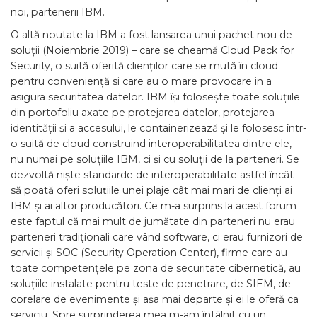
noi, partenerii IBM.
O altă noutate la IBM a fost lansarea unui pachet nou de
soluții (Noiembrie 2019) – care se cheamă Cloud Pack for
Security, o suită oferită clienților care se mută în cloud
pentru conveniență si care au o mare provocare in a
asigura securitatea datelor. IBM își folosește toate soluțiile
din portofoliu axate pe protejarea datelor, protejarea
identității și a accesului, le containerizează și le folosesc într-
o suită de cloud construind interoperabilitatea dintre ele,
nu numai pe soluțiile IBM, ci și cu soluții de la parteneri. Se
dezvoltă niște standarde de interoperabilitate astfel încât
să poată oferi soluțiile unei plaje cât mai mari de clienți ai
IBM și ai altor producători. Ce m-a surprins la acest forum
este faptul că mai mult de jumătate din parteneri nu erau
parteneri tradiționali care vând software, ci erau furnizori de
servicii și SOC (Security Operation Center), firme care au
toate competențele pe zona de securitate cibernetică, au
soluțiile instalate pentru teste de penetrare, de SIEM, de
corelare de evenimente și așa mai departe și ei le oferă ca
serviciu. Spre surprinderea mea m-am întâlnit cu un