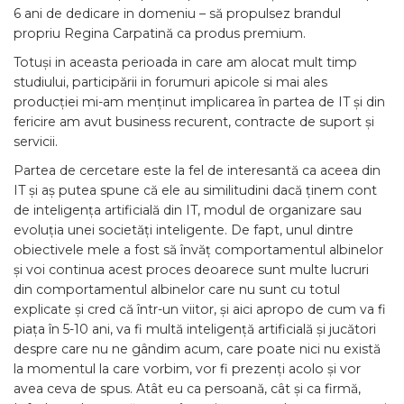
6 ani de dedicare in domeniu – să propulsez brandul
propriu Regina Carpatină ca produs premium.
Totuși in aceasta perioada in care am alocat mult timp
studiului, participării in forumuri apicole si mai ales
producției mi-am menținut implicarea în partea de IT și din
fericire am avut business recurent, contracte de suport și
servicii.
Partea de cercetare este la fel de interesantă ca aceea din
IT și aș putea spune că ele au similitudini dacă ținem cont
de inteligența artificială din IT, modul de organizare sau
evoluția unei societăți inteligente. De fapt, unul dintre
obiectivele mele a fost să învăț comportamentul albinelor
și voi continua acest proces deoarece sunt multe lucruri
din comportamentul albinelor care nu sunt cu totul
explicate și cred că într-un viitor, și aici apropo de cum va fi
piața în 5-10 ani, va fi multă inteligență artificială și jucători
despre care nu ne gândim acum, care poate nici nu există
la momentul la care vorbim, vor fi prezenți acolo și vor
avea ceva de spus. Atât eu ca persoană, cât și ca firmă,