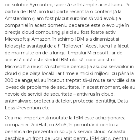
pe soluțiile Symantec, sper să se întâmple acest lucru. Pe
partea de IBM, am luat parte recent la o conferință la
Amsterdam și am fost plăcut surprins să văd evoluția
companiei în acest domeniu deoarece este o evoluție în
direcția cloud computing și aici au fost foarte activi
Microsoft și Amazon, în schimb IBM s-a dinamizat și
folosește avantajul de a fi ”follower”. Acest lucru l-a făcut
de mai multe ori de-a lungul timpului Microsoft, iar de
această dată este rândul IBM-ului să joace acest rol.
Microsoft a reușit să schimbe percepția asupra serviciilor în
cloud și pe piața locală, iar firmele mici și mijlocii, cu până la
200 de angajați, au început treptat să-și mute serviciile și se
lovesc de probleme de securitate. În acest moment, ele au
nevoie de servicii de securitate – antivirus în cloud,
antimalware, protecția datelor, protecția identității, Data
Loss Prevention etc.
Cea mai importantă noutate la IBM este achiziționarea
companiei RedHat, cu 34b$, în primul rând pentru a
beneficia de prezenta in soluții si servicii cloud. Aceasta
deschide un front de lucru atât pentru IBM cât și pentru