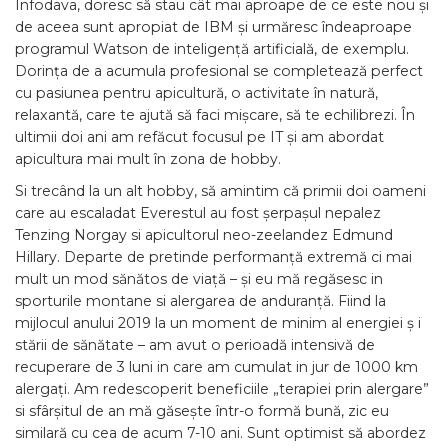
Infodava, doresc să stau cât mai aproape de ce este nou și
de aceea sunt apropiat de IBM și urmăresc îndeaproape
programul Watson de inteligență artificială, de exemplu.
Dorința de a acumula profesional se completează perfect
cu pasiunea pentru apicultură, o activitate în natură,
relaxantă, care te ajută să faci mișcare, să te echilibrezi. În
ultimii doi ani am refăcut focusul pe IT și am abordat
apicultura mai mult în zona de hobby.
Si trecând la un alt hobby, să amintim că primii doi oameni
care au escaladat Everestul au fost șerpașul nepalez
Tenzing Norgay si apicultorul neo-zeelandez Edmund
Hillary. Departe de pretinde performanță extremă ci mai
mult un mod sănătos de viață – și eu mă regăsesc in
sporturile montane si alergarea de anduranță. Fiind la
mijlocul anului 2019 la un moment de minim al energiei ș i
stării de sănătate – am avut o perioadă intensivă de
recuperare de 3 luni in care am cumulat in jur de 1000 km
alergați. Am redescoperit beneficiile „terapiei prin alergare”
si sfârșitul de an mă găsește într-o formă bună, zic eu
similară cu cea de acum 7-10 ani. Sunt optimist să abordez