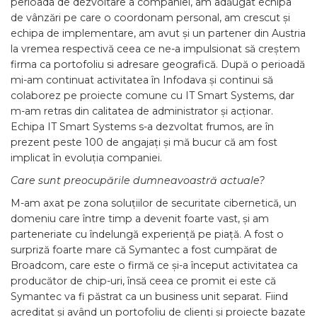
perioada de dezvoltare a companiei, am adăugat echipa
de vânzări pe care o coordonam personal, am crescut și
echipa de implementare, am avut și un partener din Austria
la vremea respectivă ceea ce ne-a impulsionat să creștem
firma ca portofoliu si adresare geografică. După o perioadă
mi-am continuat activitatea în Infodava și continui să
colaborez pe proiecte comune cu IT Smart Systems, dar
m-am retras din calitatea de administrator și acționar.
Echipa IT Smart Systems s-a dezvoltat frumos, are în
prezent peste 100 de angajați și mă bucur că am fost
implicat în evoluția companiei.
Care sunt preocupările dumneavoastră actuale?
M-am axat pe zona soluțiilor de securitate cibernetică, un
domeniu care între timp a devenit foarte vast, și am
parteneriate cu îndelungă experiență pe piață. A fost o
surpriză foarte mare că Symantec a fost cumpărat de
Broadcom, care este o firmă ce și-a început activitatea ca
producător de chip-uri, însă ceea ce promit ei este că
Symantec va fi păstrat ca un business unit separat. Fiind
acreditat și având un portofoliu de clienți și proiecte bazate