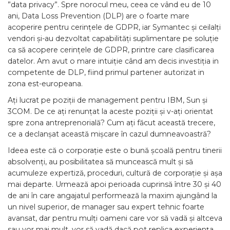
”data privacy”. Spre norocul meu, ceea ce vând eu de 10
ani, Data Loss Prevention (DLP) are o foarte mare
acoperire pentru cerințele de GDPR, iar Symantec și ceilalți
vendori și-au dezvoltat capabilități suplimentare pe soluție
ca să acopere cerințele de GDPR, printre care clasificarea
datelor. Am avut o mare intuiție când am decis investiția in
competente de DLP, fiind primul partener autorizat in
zona est-europeana.
Ați lucrat pe poziții de management pentru IBM, Sun și
3COM. De ce ați renunțat la aceste poziții și v-ați orientat
spre zona antreprenorială? Cum ați făcut această trecere,
ce a declanșat această mișcare în cazul dumneavoastră?
Ideea este că o corporație este o bună școală pentru tinerii
absolvenți, au posibilitatea să muncească mult și să
acumuleze expertiză, proceduri, cultură de corporație și așa
mai departe. Urmează apoi perioada cuprinsă între 30 și 40
de ani în care angajatul performează la maxim ajungând la
un nivel superior, de manager sau expert tehnic foarte
avansat, dar pentru mulți oameni care vor să vadă și altceva
sau vor mai mult, vor să vadă dacă pot replica experiența