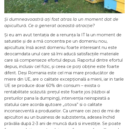
Și dumneavoastră ați fost atras la un moment dat de
apicultură. Ce a generat această atracție?
Și eu am avut tentația de a renunța la IT la un moment de
saturatie și de a mă concentra pe un domeniu nou,
apicultura; însă acest domeniu foarte interesant nu este
deocamdata unul care să îmi aducă satisfacțiile materiale
care să compenseze efortul depus. Raportul dintre efortul
depus, inclusiv cel fizic, și ceea ce poți obține este foarte
diferit. Deși Romania este cel mai mare producător de
miere din UE, are o calitate excepțională a mierii, iar in tarile
UE se produce doar 60% din consum – exista o
rentabilitate scăzută: prețul este foarte jos (război al
preturilor pana la dumping), intervenția neinspirată a
statului care acorda ajutoare „otova” si o calitate
inconsecventă a produselor. Ca urmare cei zeci de mii de
apicultori au un business de subzistenta, adesea închid
prăvălia după 2-3 ani de muncă dură si investiție. Se poate