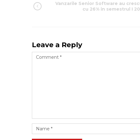
Vanzarile Senior Software au cresc
cu 26% in semestrul I 20
Leave a Reply