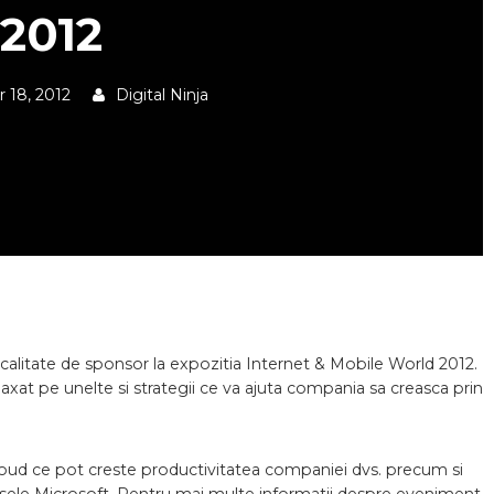
2012
 18, 2012
Digital Ninja
 calitate de sponsor la expozitia Internet & Mobile World 2012.
at pe unelte si strategii ce va ajuta compania sa creasca prin
cloud ce pot creste productivitatea companiei dvs. precum si