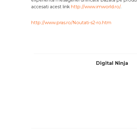
experienta mesageriei unificate bazata pe produ
accesati acest link
http://www.imworld.ro/
.
http://www.pras.ro/Noutati-s2-ro.htm
Digital Ninja