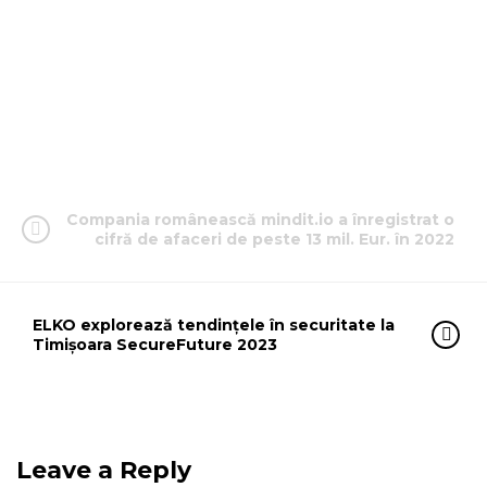
Compania românească mindit.io a înregistrat o
cifră de afaceri de peste 13 mil. Eur. în 2022
ELKO explorează tendințele în securitate la
Timișoara SecureFuture 2023
Leave a Reply