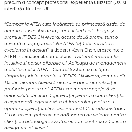
precum și concept profesional, experiență utilizator (UX) și
interfață utilizator (UI).
“
Compania
ATEN este încântată să primească astfel de
onoruri consecutiv de la premiul Red Dot Design și
premiul iF DESIGN Award; aceste două premii sunt o
dovadă a angajamentului ATEN față de inovație și
excelență în design
“, a declarat Kevin Chen, președintele
ATEN International, completând: “
Datorită interfețelor
intuitive și personalizabile UI, Aplicația de management
a platformelor ATEN – Control System a câștigat
simpatia juriului premiului iF DESIGN Award, compus din
133 de membri. Această realizare are o semnificație
profundă pentru noi. ATEN este mereu angajată să
ofere soluții de ultimă generație pentru a oferi clienților
o experiență ingenioasă a utilizatorului, pentru a-și
optimiza operațiunile și a-și îmbunătăți productivitatea.
Cu un accent puternic pe adăugarea de valoare pentru
clienți cu tehnologii inovatoare, vom continua să oferim
design-uri intuitive
.”