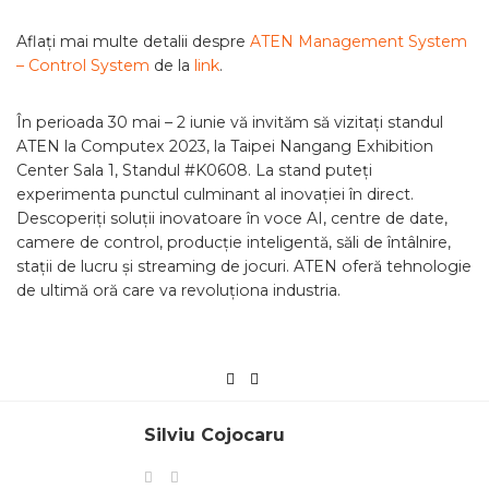
Aflați mai multe detalii despre
ATEN Management System
– Control System
de la
link
.
În perioada 30 mai – 2 iunie vă invităm să vizitați standul
ATEN la Computex 2023, la Taipei Nangang Exhibition
Center Sala 1, Standul #K0608. La stand puteți
experimenta punctul culminant al inovației în direct.
Descoperiți soluții inovatoare în voce AI, centre de date,
camere de control, producție inteligentă, săli de întâlnire,
stații de lucru și streaming de jocuri. ATEN oferă tehnologie
de ultimă oră care va revoluționa industria.
Silviu Cojocaru