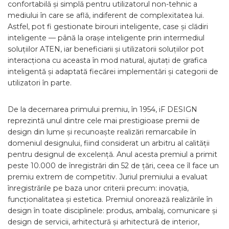
confortabilă și simplă pentru utilizatorul non-tehnic a
mediului în care se află, indiferent de complexitatea lui.
Astfel, pot fi gestionate birouri inteligente, case și clădiri
inteligente — până la orașe inteligente prin intermediul
soluțiilor ATEN, iar beneficiarii și utilizatorii soluțiilor pot
interacționa cu aceasta în mod natural, ajutați de grafica
inteligentă și adaptată fiecărei implementări și categorii de
utilizatori în parte.
De la decernarea primului premiu, în 1954, iF DESIGN
reprezintă unul dintre cele mai prestigioase premii de
design din lume și recunoaște realizări remarcabile în
domeniul designului, fiind considerat un arbitru al calității
pentru designul de excelență. Anul acesta premiul a primit
peste 10.000 de înregistrări din 52 de țări, ceea ce îl face un
premiu extrem de competitiv. Juriul premiului a evaluat
înregistrările pe baza unor criterii precum: inovația,
funcționalitatea și estetica. Premiul onorează realizările în
design în toate disciplinele: produs, ambalaj, comunicare și
design de servicii, arhitectură și arhitectură de interior,