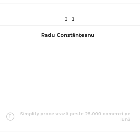
Radu Constănțeanu
Simplify procesează peste 25.000 comenzi pe
lună