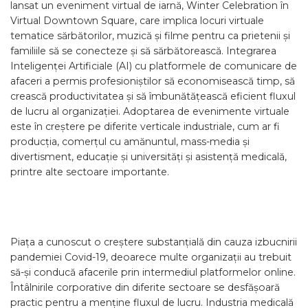
lansat un eveniment virtual de iarnă, Winter Celebration în
Virtual Downtown Square, care implica locuri virtuale
tematice sărbătorilor, muzică și filme pentru ca prietenii și
familiile să se conecteze și să sărbătorească. Integrarea
Inteligenței Artificiale (AI) cu platformele de comunicare de
afaceri a permis profesioniștilor să economisească timp, să
crească productivitatea și să îmbunătățească eficient fluxul
de lucru al organizației. Adoptarea de evenimente virtuale
este în creștere pe diferite verticale industriale, cum ar fi
producția, comerțul cu amănuntul, mass-media și
divertisment, educație și universități și asistență medicală,
printre alte sectoare importante.
Piața a cunoscut o creștere substanțială din cauza izbucnirii
pandemiei Covid-19, deoarece multe organizații au trebuit
să-și conducă afacerile prin intermediul platformelor online.
Întâlnirile corporative din diferite sectoare se desfășoară
practic pentru a menține fluxul de lucru. Industria medicală