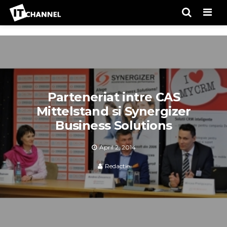
Men
Parteneriat intre CAS
Mittelstand si Synergizer
Business Solutions
April 2, 2014
Redactie