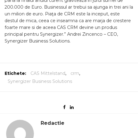
pana la finalul anului curent graviteaza in jurul sumei de
200.000 de Euro. Businessul ar trebui sa ajunga in trei ani la
un milion de euro. Piaţa de CRM este la inceput, este
destul de mica, ceea ce inseamna ca are marja de crestere
foarte mare si de aceea CAS CRM devine un produs
principal pentru Synergizer.” Andrei Zincenco – CEO,
Synergizer Business Solutions.
Etichete:
CAS Mittelstand
,
crm
,
Synergizer Business Solutions
Redactie