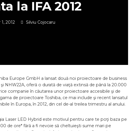
ta la IFA 2012
1, 2012
Silviu Cojocaru
hiba Europe GmbH a lansat două noi proiectoare de business
t şi NHW22A, oferă o durată de viaţă extinsă de până la 20.000
orice companie în căutarea unor proiectoare accesibile şi de
ama de proiectoare Toshiba, ce mai include şi recent lansatul
în Europa, în 2012, din cel de-al treilea trimestru al anului.
ogia Laser LED Hybrid este motivul pentru care te poţi baza pe
00 de ore* fără a fi nevoie să cheltuieşti sume mari pe