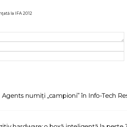
ţată la IFA 2012
AI Agents numiți „campioni” în Info-Tech R
tiv hardware: o boxă inteligentă la peste 