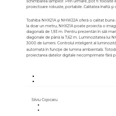
schimbarea lămpilor. Prin urmare, pot fi folosite în
proiectoare robuste, portabile. Calitatea înaltă 
Toshiba NHX21A şi NHW22A oferă o calitat buna a im
la doar un metru, NHX21A poate proiecta o imag
diagonală de 1,93 m. Pentru prezentări în săli ma
diagonale de până la 7,62 m. Luminozitatea lui
3000 de lumeni. Controlul inteligent al luminozităţ
automată în funcţie de lumina ambientală. Toto
proiectarea datelor digitale necomprimate fără pi
Silviu Cojocaru