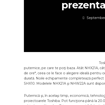
prezenta
September 
Tos
puternice, pe care te poţi baza. Atât NHX21A, câ
de ore*, ceea ce le face o alegere ideală pentru 
durată. Noile echipamente completează perfect g
SHX10. Modelele NHX21A şi NHW22A sunt disponibile 
Puternică şi, în acelaşi timp, economică, tehnol
proiectoarele Toshiba. Pot funcţiona până la 20.0