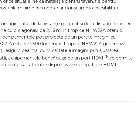
 orice situaţie, fie ca instalaţie pentru tavan, fie pentru
şi costurile minime de mentenanţă înseamnă accesibilitate.
aginii, atât de la distanţe mici, cât şi de la distanţe mari. De
ine cu o diagonală de 2,46 m, în timp ce NHW22A oferă o
ri, echipamentele pot proiecta pe un perete imagini cu
 NHX21A este de 2500 lumeni, în timp ce NHW22A generează
ii asigură cea mai bună calitate a imaginii prin ajustarea
®
dată, echipamentele beneficiază de un port HDMI
ce permite
erderi de calitate între dispozitivele compatibile HDMI.