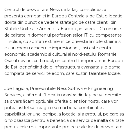
Centrul de dezvoltare Ness de la Iași consolideaza
prezenta companiei in Europa Centrala si de Est, o locatie
dorita din punct de vedere strategic de catre clientii din
Statele Unite ale Americii si Europa , in special. Cu resurse
de calitate in domeniul profesionistilor IT, cu competente
IT solide, cu abilitati extinse in ce priveste limbile straine si
cu un mediu academic impresionant, Iasi este centrul
economic, academic si cultural al nord-estului Romaniei.
Orasul devine, cu timpul, un centru IT important in Europa
de Est, beneficiind de o infrastructura avansata si o gama
completa de servicii telecom, care sustin talentele locale.
Joe Lagioia, Presedintele Ness Software Engineering
Services, a afirmat, “Locatia noastra din Iași ne va permite
sa diversificam optiunile oferite clientilor nostri, care vor
putea astfel sa aleaga cea mai buna combinatie a
capabilitatilor unei echipe, a locatiei si a pretului, pe care sa
o foloseasca pentru a beneficia de servicii de inalta calitate
pentru cele mai importante proiecte ale lor de dezvoltare