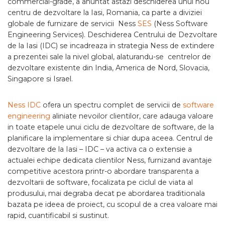
commercial-grade, a anuntat astazi deschiderea unui nou
centru de dezvoltare la Iasi, Romania, ca parte a diviziei
globale de furnizare de servicii Ness
SES
(Ness Software
Engineering Services). Deschiderea Centrului de Dezvoltare
de la Iasi (IDC) se incadreaza in strategia Ness de extindere
a prezentei sale la nivel global, alaturandu-se centrelor de
dezvoltare existente din India, America de Nord, Slovacia,
Singapore si Israel.
Ness IDC
ofera un spectru complet de servicii de
software
engineering
aliniate nevoilor clientilor, care adauga valoare
in toate etapele unui ciclu de dezvoltare de software, de la
planificare la implementare si chiar dupa aceea. Centrul de
dezvoltare de la Iasi – IDC – va activa ca o extensie a
actualei echipe dedicata clientilor Ness, furnizand avantaje
competitive acestora printr-o abordare transparenta a
dezvoltarii de software, focalizata pe ciclul de viata al
produsului, mai degraba decat pe abordarea traditionala
bazata pe ideea de proiect, cu scopul de a crea valoare mai
rapid, cuantificabil si sustinut.