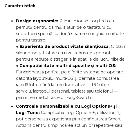
Caracteristici:
Design ergonomic:
Primul mouse Logitech cu
pernuță pentru palmă, alături de o tastatură cu
suport din spumă cu două straturi și unghiuri curbate
pentru tastare.
●
Experiență de productivitate silențioasă:
Clickuri
silențioase și tastare cu nivel redus de zgomot,
pentru a reduce distragerile în spațiile de lucru hibride.
●
Compatibilitate multi-dispozitiv și multi-OS:
Funcționează perfect pe diferite sisteme de operare
datorită layout-ului multi-OS și permite comutarea
rapidă între până la trei dispozitive — PC-ul de
serviciu, laptopul personal, tableta sau telefonul —
prin intermediul tastelor Easy-Switch.
Controale personalizabile cu Logi Options+ și
Logi Tune:
Cu aplicația Logi Options+, utilizatorii își
pot personaliza experiența prin configurarea Smart
Actions pentru simplificarea acțiunilor repetitive sau