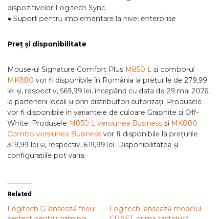
dispozitivelor Logitech Sync
● Suport pentru implementare la nivel enterprise
Preț și disponibilitate
Mouse-ul Signature Comfort Plus
M850 L
și combo-ul
MK880
vor fi disponibile în România la prețurile de 279,99
lei și, respectiv, 569,99 lei, începând cu data de 29 mai 2026,
la partenerii locali și prin distribuitori autorizați. Produsele
vor fi disponibile în variantele de culoare Graphite și Off-
White. Produsele
M850 L versiunea Business
și
MK880
Combo versiunea Business
vor fi disponibile la prețurile
319,99 lei și, respectiv, 619,99 lei. Disponibilitatea și
configurațiile pot varia.
Related
Logitech G lansează trioul
Logitech lansează modelul
perfect pentru gaming:
CRAFT, prima tastatură