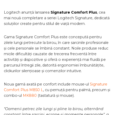
Logitech anunță lansarea
Signature Comfort Plus
, cea
mai nouă completare a seriei Logitech Signature, dedicată
soluțiilor create pentru stilul de viață modern.
Gama Signature Comfort Plus este concepută pentru
zilele lungi petrecute la birou, în care sarcinile profesionale
și cele personale se îmbină constant. Noile produse reduc
micile dificultăți cauzate de trecerea frecventă între
activități și dispozitive și oferă o experiență mai fluidă pe
parcursul întregii zile, datorită ergonomiei îmbunătățite,
clickurilor silențioase și comenzilor intuitive.
Noua gamă axată pe confort include mouse-ul
Signature
Comfort Plus M850 L
, cu pernuță pentru palmă, precum și
combo-ul
MK880
(tastatură și mouse).
“Oamenii petrec zile lungi și pline la birou, alternând
constant între sarcini, ecrane și momente personale”, a