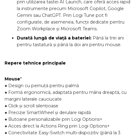
prin utilizarea tastei AI Launch, care oferă acces rapid
la instrumente precum Microsoft Copilot, Google
Gemini sau ChatGPT. Prin Logi Tune pot fi
configurate, de asemenea, funcții dedicate pentru
Zoom Workplace și Microsoft Teams.
Durată lungă de viață a bateriei:
Până la trei ani
pentru tastatură și până la doi ani pentru mouse.
Repere tehnice principale
Mouse
*
● Design cu pernuță pentru palmă
● Formă ergonomică, adaptată pentru mâna dreaptă, cu
margini laterale cauciucate
● Click și scroll silențioase
● Precizie SmartWheel și derulare rapidă
● Butoane personalizabile prin Logi Options+
● Acces direct la Actions Ring prin Logi Options+
● Conectivitate Easy-Switch multi-dispozitiv (până la 3