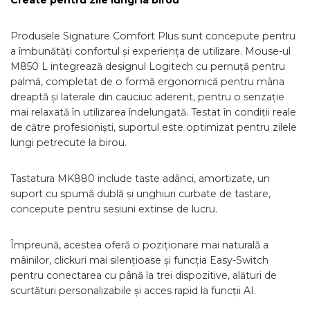
Create pentru zile lungi la birou
Produsele Signature Comfort Plus sunt concepute pentru
a îmbunătăți confortul și experiența de utilizare. Mouse-ul
M850 L integrează designul Logitech cu pernuță pentru
palmă, completat de o formă ergonomică pentru mâna
dreaptă și laterale din cauciuc aderent, pentru o senzație
mai relaxată în utilizarea îndelungată. Testat în condiții reale
de către profesioniști, suportul este optimizat pentru zilele
lungi petrecute la birou.
Tastatura MK880 include taste adânci, amortizate, un
suport cu spumă dublă și unghiuri curbate de tastare,
concepute pentru sesiuni extinse de lucru.
Împreună, acestea oferă o poziționare mai naturală a
mâinilor, clickuri mai silențioase și funcția Easy-Switch
pentru conectarea cu până la trei dispozitive, alături de
scurtături personalizabile și acces rapid la funcții AI.