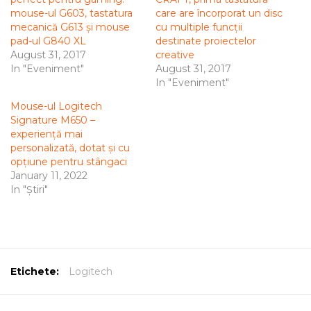
mouse-ul G603, tastatura
care are încorporat un disc
mecanică G613 și mouse
cu multiple funcții
pad-ul G840 XL
destinate proiectelor
August 31, 2017
creative
In "Eveniment"
August 31, 2017
In "Eveniment"
Mouse-ul Logitech
Signature M650 –
experiență mai
personalizată, dotat și cu
opțiune pentru stângaci
January 11, 2022
In "Știri"
Etichete:
Logitech