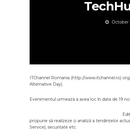
TechHu
October 
ITChannel Romania (http://www.itchannel.ro) org
Alternative Day).
Evenimentul urmează a avea loc în data de 19 no
Edi
propune să realizeze o analiză a tendințelor actu
Service), securitate etc.