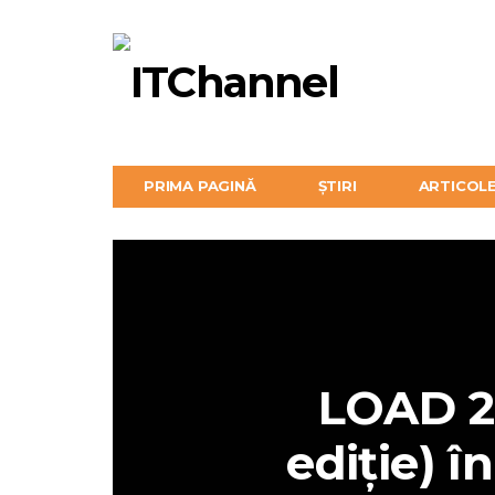
PRIMA PAGINĂ
ȘTIRI
ARTICOL
LOAD 2
ediție) î