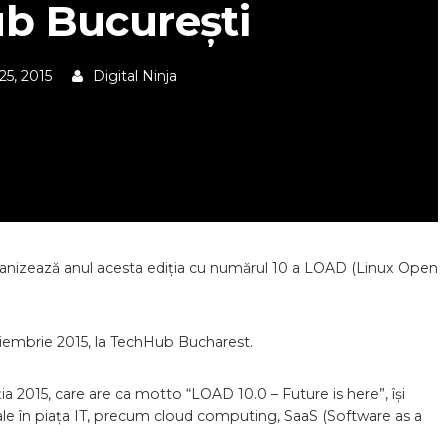
b București
25, 2015
Digital Ninja
anizează anul acesta ediția cu numărul 10 a LOAD (Linux Open
iembrie 2015, la TechHub Bucharest.
ția 2015, care are ca motto “LOAD 10.0 – Future is here”, își
ale în piața IT, precum cloud computing, SaaS (Software as a