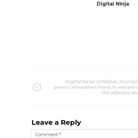
Digital Ninja
Digital News Initiative: inscrier
pentru Innovation Fund, in valoare 
150 milioane eu
Leave a Reply