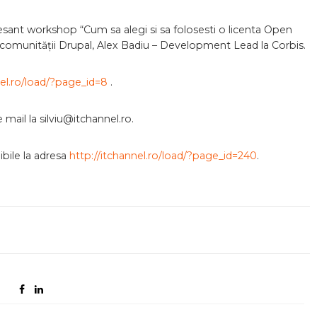
esant workshop “Cum sa alegi si sa folosesti o licenta Open
comunității Drupal, Alex Badiu – Development Lead la Corbis.
nel.ro/load/?page_id=8
.
 mail la silviu@itchannel.ro.
bile la adresa
http://itchannel.ro/load/?page_id=240
.