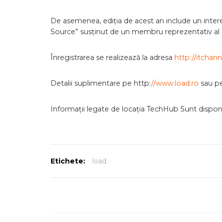
De asemenea, ediția de acest an include un inter
Source” susținut de un membru reprezentativ al 
Înregistrarea se realizează la adresa
http://itchan
Detalii suplimentare pe http:
//www.load.ro
sau pe
Informații legate de locația TechHub Sunt disponi
Etichete:
load