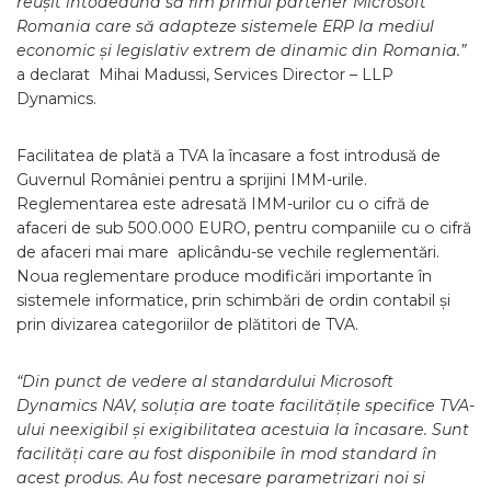
reușit întodeauna să fim primul partener Microsoft
Romania care să adapteze sistemele ERP la mediul
economic și legislativ extrem de dinamic din Romania.”
a declarat Mihai Madussi, Services Director – LLP
Dynamics.
Facilitatea de plată a TVA la încasare a fost introdusă de
Guvernul României pentru a sprijini IMM-urile.
Reglementarea este adresată IMM-urilor cu o cifră de
afaceri de sub 500.000 EURO, pentru companiile cu o cifră
de afaceri mai mare aplicându-se vechile reglementări.
Noua reglementare produce modificări importante în
sistemele informatice, prin schimbări de ordin contabil și
prin divizarea categoriilor de plătitori de TVA.
“Din punct de vedere al standardului Microsoft
Dynamics NAV, soluția are toate facilitățile specifice TVA-
ului neexigibil și exigibilitatea acestuia la încasare. Sunt
facilități care au fost disponibile în mod standard în
acest produs. Au fost necesare parametrizari noi si