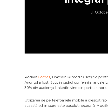
October
Potrivit
Forbes
, LinkedIn îşi modică setările pent
Anunţul a fost făcut în cadrul conferinţei anuale L
30% din audienţa LinkedIn vine din partea unor ut
Utilizarea de pe telefoanele mobile a crescut rapid
această schimbare este absolut necesară. Modifica