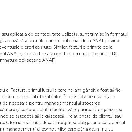
 sau aplicația de contabilitate utilizată, sunt trimise în formatul
egistrează răspunsurile primite automat de la ANAF privind
ntualele erori apărute. Similar, facturile primite de la
emul ANAF şi convertite automat în formatul obișnuit PDF.
mnătura obligatorie ANAF.
 e-Factura, primul lucru la care ne-am gândit a fost să fie
e lucru normal al utilizatorilor. În plus față de uşurinţa în
i atât de necesare pentru managementul și stocarea
utare și sortare, soluţia facilitează regăsirea și organizarea
o unde se aşteaptă să le găsească – relaţionate de clientul sau
tuia. Oferind mai mult decât integrarea obligatorie cu sistemul
ment management“ al companiilor care până acum nu au