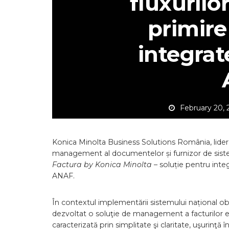
fluxurilo
primire 
integrat
February 20,
Konica Minolta Business Solutions România, lider p
management al documentelor și furnizor de sistem
Factura by Konica Minolta
– soluție pentru inte
ANAF.
În contextul implementării sistemului național ob
dezvoltat o soluţie de management a facturilor em
caracterizată prin simplitate şi claritate, uşurinţă