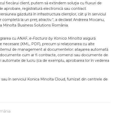
cul fiecărui client, putem să extindem soluţia cu fluxuri de
 de aprobare, registratură electronică sau contract
iunea găzduită în infrastructura clienţilor, cât şi în serviciul
e completă la un preţ atractiv.“, a declarat Andreea Mocanu,
ca Minolta Business Solutions România.
ntegrarea cu ANAF,
e-Factura by Konica Minolta
asigură
ele necesare (XML, PDF), precum și relaționarea cu alte
sistemul de management al documentelor: ataşarea automată
 alte documente cum ar fi contracte, comenzi sau documente de
xuri automate de lucru (ca de exemplu, aprobarea lor în vederea
or sau în serviciul Konica Minolta Cloud, furnizat din centrele de
omânia