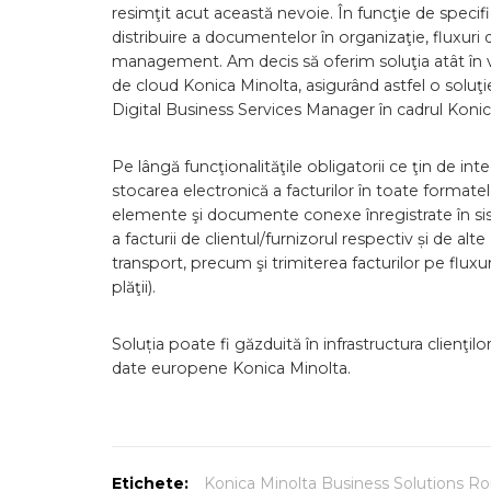
resimţit acut această nevoie. În funcţie de specifi
distribuire a documentelor în organizaţie, fluxuri
management. Am decis să oferim soluţia atât în vers
de cloud Konica Minolta, asigurând astfel o soluţi
Digital Business Services Manager în cadrul Koni
Pe lângă funcţionalităţile obligatorii ce ţin de i
stocarea electronică a facturilor în toate format
elemente şi documente conexe înregistrate în 
a facturii de clientul/furnizorul respectiv și de
transport, precum şi trimiterea facturilor pe flu
plăţii).
Soluția poate fi găzduită în infrastructura clienţil
date europene Konica Minolta.
Etichete:
Konica Minolta Business Solutions R