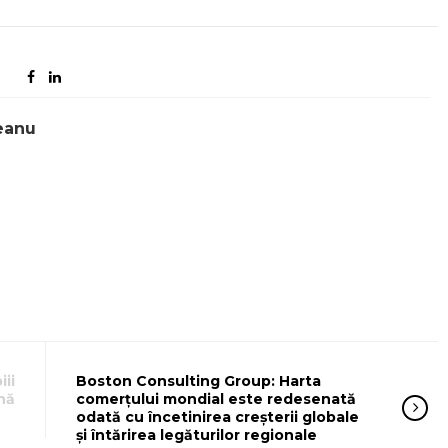
eanu
iii
Boston Consulting Group: Harta
nă
comerțului mondial este redesenată
odată cu încetinirea creșterii globale
și întărirea legăturilor regionale