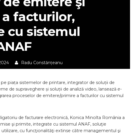
r de emitere şi
a facturilor,
e cu sistemul
ANAF
 2024
Radu Constănțeanu
e piața sistemelor de printare, integrator de soluții de
e de supraveghere și soluții de analiză video, lansează
e-
grarea proceselor de emitere/primire a facturilor cu sistemul
ligatoriu de facturare electronică, Konica Minolta România a
ise şi primite, integrate cu sistemul ANAF, soluţie
 în utilizare, cu funcţionalităţi extinse către managementul şi