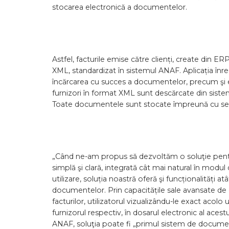
stocarea electronică a documentelor.
Astfel, facturile emise către clienți, create din ERP
XML, standardizat în sistemul ANAF. Aplicația înr
încărcarea cu succes a documentelor, precum şi eve
furnizori în format XML sunt descărcate din sist
Toate documentele sunt stocate împreună cu se
„Când ne-am propus să dezvoltăm o soluţie pentru
simplă şi clară, integrată cât mai natural în modul d
utilizare, soluția noastră oferă şi funcționalităț
documentelor. Prin capacitățile sale avansate de că
facturilor, utilizatorul vizualizându-le exact acol
furnizorul respectiv, în dosarul electronic al aces
ANAF, soluţia poate fi „primul sistem de docu