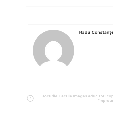
Radu Constănț
Jocurile Tactile Images aduc toți cop
împreu