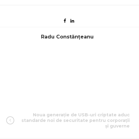
Radu Constănțeanu
Noua generație de USB-uri criptate aduc
standarde noi de securitate pentru corporații
și guverne