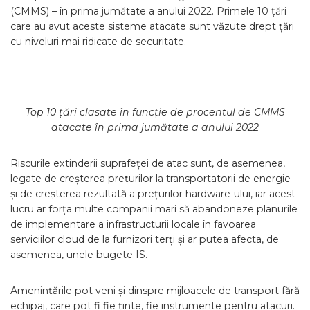
(CMMS) – în prima jumătate a anului 2022. Primele 10 țări
care au avut aceste sisteme atacate sunt văzute drept țări
cu niveluri mai ridicate de securitate.
Top 10 țări clasate în funcție de procentul de CMMS
atacate în prima jumătate a anului 2022
Riscurile extinderii suprafeței de atac sunt, de asemenea,
legate de creșterea prețurilor la transportatorii de energie
și de creșterea rezultată a prețurilor hardware-ului, iar acest
lucru ar forța multe companii mari să abandoneze planurile
de implementare a infrastructurii locale în favoarea
serviciilor cloud de la furnizori terți și ar putea afecta, de
asemenea, unele bugete IS.
Amenințările pot veni și dinspre mijloacele de transport fără
echipaj, care pot fi fie ținte, fie instrumente pentru atacuri.