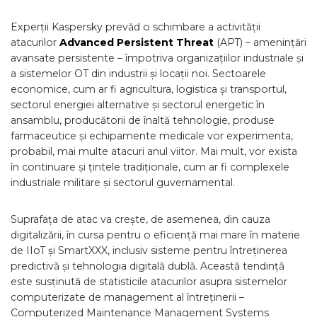
Experții Kaspersky prevăd o schimbare a activității
atacurilor
Advanced Persistent Threat
(APT) – amenințări
avansate persistente – împotriva organizațiilor industriale și
a sistemelor OT din industrii și locații noi. Sectoarele
economice, cum ar fi agricultura, logistica și transportul,
sectorul energiei alternative și sectorul energetic în
ansamblu, producătorii de înaltă tehnologie, produse
farmaceutice și echipamente medicale vor experimenta,
probabil, mai multe atacuri anul viitor. Mai mult, vor exista
în continuare și țintele tradiționale, cum ar fi complexele
industriale militare și sectorul guvernamental.
Suprafața de atac va crește, de asemenea, din cauza
digitalizării, în cursa pentru o eficiență mai mare în materie
de IIoT și SmartXXX, inclusiv sisteme pentru întreținerea
predictivă și tehnologia digitală dublă. Această tendință
este susținută de statisticile atacurilor asupra sistemelor
computerizate de management al întreținerii –
Computerized Maintenance Management Systems