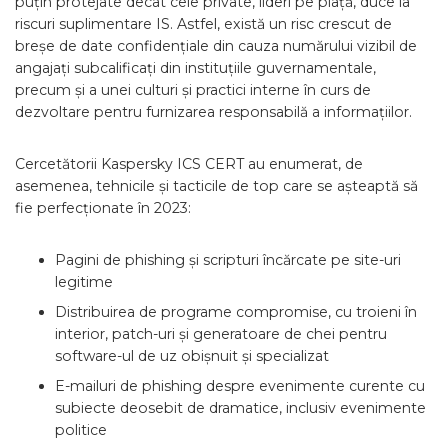
puțin protejate decât cele private, lideri pe piață, duce la
riscuri suplimentare IS. Astfel, există un risc crescut de
breșe de date confidențiale din cauza numărului vizibil de
angajați subcalificați din instituțiile guvernamentale,
precum și a unei culturi și practici interne în curs de
dezvoltare pentru furnizarea responsabilă a informațiilor.
Cercetătorii Kaspersky ICS CERT au enumerat, de
asemenea, tehnicile și tacticile de top care se așteaptă să
fie perfecționate în 2023:
Pagini de phishing și scripturi încărcate pe site-uri
legitime
Distribuirea de programe compromise, cu troieni în
interior, patch-uri și generatoare de chei pentru
software-ul de uz obișnuit și specializat
E-mailuri de phishing despre evenimente curente cu
subiecte deosebit de dramatice, inclusiv evenimente
politice