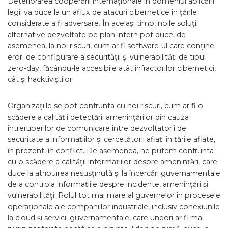
Deteriorarea cooperării internaționale în domeniul aplicării
legii va duce la un aflux de atacuri cibernetice în țările
considerate a fi adversare. În același timp, noile soluții
alternative dezvoltate pe plan intern pot duce, de
asemenea, la noi riscuri, cum ar fi software-ul care conține
erori de configurare a securității și vulnerabilități de tipul
zero-day, făcându-le accesibile atât infractorilor cibernetici,
cât și hacktiviștilor.
Organizațiile se pot confrunta cu noi riscuri, cum ar fi o
scădere a calității detectării amenințărilor din cauza
întreruperilor de comunicare între dezvoltatorii de
securitate a informațiilor și cercetătorii aflați în țările aflate,
în prezent, în conflict. De asemenea, ne putem confrunta
cu o scădere a calității informațiilor despre amenințări, care
duce la atribuirea nesusținută și la încercări guvernamentale
de a controla informațiile despre incidente, amenințări și
vulnerabilități. Rolul tot mai mare al guvernelor în procesele
operaționale ale companiilor industriale, inclusiv conexiunile
la cloud și servicii guvernamentale, care uneori ar fi mai