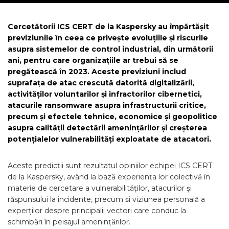
Cercetătorii ICS CERT de la Kaspersky au împărtășit
previziunile în ceea ce privește evoluțiile și riscurile
asupra sistemelor de control industrial, din următorii
ani, pentru care organizațiile ar trebui să se
pregătească în 2023. Aceste previziuni includ
suprafața de atac crescută datorită digitalizării,
activităților voluntarilor și infractorilor cibernetici,
atacurile ransomware asupra infrastructurii critice,
precum și efectele tehnice, economice și geopolitice
asupra calității detectării amenințărilor și creșterea
potențialelor vulnerabilități exploatate de atacatori.
Aceste predicții sunt rezultatul opiniilor echipei ICS CERT
de la Kaspersky, având la bază experiența lor colectivă în
materie de cercetare a vulnerabilităților, atacurilor și
răspunsului la incidente, precum și viziunea personală a
experților despre principalii vectori care conduc la
schimbări în peisajul amenințărilor.