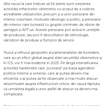
Alte riscuri la care trebuie să fiți atenți sunt creșterea
activității infractorilor cibernetici cu scopul de a colecta
acreditările utilizatorilor, precum și a unor persoane din
interior voluntare, motivate ideologic și politic, și persoane
din interior care lucrează cu grupări criminale, de obicei de
șantajiști și APT-uri. Aceste persoane pot activa în unitățile
de producție, sau pot fi dezvoltatori de tehnologie,
vânzători de produse și furnizori de servicii.
Fluxul și refluxul geopolitic al parteneriatelor de încredere,
care au un efect global asupra stării securității cibernetice și
în ICS, vor fi mai evidente în 2023. Pe lângă intensificarea
activității hacktiviste care „lucrează” pe baza agendelor
politice interne și externe, care ar putea deveni mai
eficientă, s-ar putea să fie observate și mai multe atacuri
ransomware asupra infrastructurii critice, din cauza faptului
că urmărirea legală a unor astfel de atacuri va deveni mai
complicată.