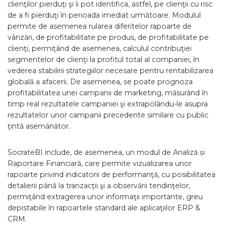
clienţilor pierduţi şi îi pot identifica, astfel, pe clienţii cu risc
de a fi pierduţi în perioada imediat următoare. Modulul
permite de asemenea rularea diferitelor rapoarte de
vânzări, de profitabilitate pe produs, de profitabilitate pe
clienţi, permiţând de asemenea, calculul contribuţiei
segmentelor de clienţi la profitul total al companiei, în
vederea stabilirii strategiilor necesare pentru rentabilizarea
globală a afacerii. De asemenea, se poate prognoza
profitabilitatea unei campanii de marketing, măsurând în
timp real rezultatele campaniei şi extrapolându-le asupra
rezultatelor unor campanii precedente similare cu public
ţintă asemănător.
SocrateBI include, de asemenea, un modul de Analiză și
Raportare Financiară, care permite vizualizarea unor
rapoarte privind indicatorii de performanţă, cu posibilitatea
detalierii până la tranzacţii şi a observării tendinţelor,
permiţând extragerea unor informaţii importante, greu
depistabile în rapoartele standard ale aplicaţiilor ERP &
CRM.