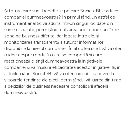
Și totuși, care sunt beneficiile pe care SocrateBI le aduce
companiei dumneavoastră? În primul rând, un astfel de
instrument analitic va aduna într-un singur loc date din
surse disparate, permițând realizarea unor conexiuni între
zone de business diferite, dar legate între ele, și
monitorizarea transparentă a tuturor informațiilor
disponibile la nivelul companiei. În al doilea rând, vă va oferi
o idee despre modul în care se comportă și cum
reacționează clienții dumneavoastră la inițiativele
companiei și va măsura eficacitatea acestor inițiative. Și, în
al treilea rând, SocrateBI vă va oferi indicații cu privire la
viitoarele tendințe ale pieții, permițându-vă luarea din timp
a deciziilor de business necesare consolidării afacerii
dumneavoastră.