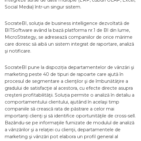
integreze surse de date multiple (ERP, cuburi OLAP, Excel,
Social Media) într-un singur sistem.
SocrateBI, soluţia de business intelligence dezvoltată de
BITSoftware având la bază platforma nr.1 de BI din lume,
MicroStrategy, se adresează companiilor de orice mărime
care doresc să aibă un sistem integrat de raportare, analiză
şi notificare.
SocrateBI pune la dispoziția departamentelor de vânzări şi
marketing peste 40 de tipuri de rapoarte care ajută în
procesul de segmentare a clienţilor şi de îmbunătăţire a
gradului de satisfacţie al acestora, cu efecte directe asupra
creşterii profitabilităţii. Soluția permite o analiză în detaliu a
comportamentului clientului, ajutând în acelaşi timp
companiile să crească rata de păstrare a celor mai
importanţi clienţi şi să identifice oportunităţile de cross-sell.
Bazându-se pe informaţiile furnizate de modulul de analiză
a vânzărilor şi a relaţiei cu clienţii, departamentele de
marketing şi vânzări pot elabora un profil general al