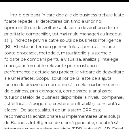
Într-o perioadă în care deciziile de business trebuie luate
foarte repede, iar detectarea din timp a unor noi
oportunități de dezvoltare a afacerii a devenit una dintre
prioritățile companiilor, tot mai mulți manageri au început
să își îndrepte privirile către soluții de business intelligence
(BI). BI este un termen generic folosit pentru a include
toate procesele, metodele, măsurătorile și sistemele
folosite de companii pentu a vizualiza, analiza și înțelege
mai ușor informațiile relevante pentru istoricul,
performanțele actuale sau proiecțiile viitoare de dezvoltare
ale unei afaceri. Scopul soluțiilor de BI este de a ajuta
factorii de decizie din companii să ia cele mai bune decizii
de business, prin extragerea, compararea și analizarea
tuturor datelor de business disponibile la nivelul companiei,
astfel încât să asigure o creștere profitabilă și constantă a
afacerii. De aceea, alături de un sistem ERP este
recomandată achiziționarea și implementarea unei soluții
de Business Intelligence de ultimă generație, capabilă să