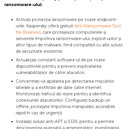
ransomware-ului:
Activați protecția ransomware pe toate endpoint-
urile. Kaspersky oferă gratuit
Anti-Ransomware Tool
for Business
, care protejează computerele și
serverele împotriva ransomware-ului, exploit-urilor și
altor tipuri de malware, fiind compatibil cu alte soluții
de securitate existente.
Actualizați constant software-ul de pe toate
dispozitivele pentru a preveni exploatarea
vulnerabilităților de către atacatori.
Concentrați-vă apărarea pe detectarea mișcărilor
laterale și a exfiltrării de date către internet.
Monitorizați traficul de ieșire pentru a identifica
conexiunile atacatorilor. Configurați backup-uri
offline, protejate împotriva manipulării, accesibile
rapid în caz de urgență.
Instalați soluții anti-APT și EDR, pentru a permite
descoperirea avansată a amenințărilor, investigarea