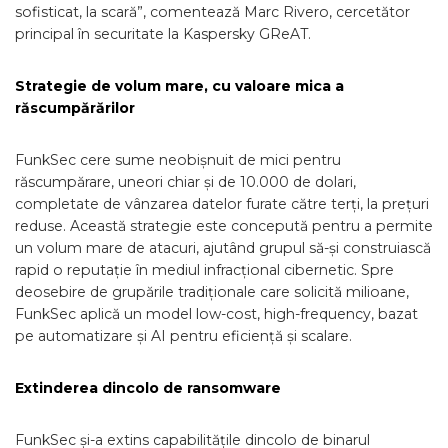
sofisticat, la scară”, comentează Marc Rivero, cercetător
principal în securitate la Kaspersky GReAT.
Strategie de volum mare, cu valoare mica a
răscumpărărilor
FunkSec cere sume neobișnuit de mici pentru
răscumpărare, uneori chiar și de 10.000 de dolari,
completate de vânzarea datelor furate către terți, la prețuri
reduse. Această strategie este concepută pentru a permite
un volum mare de atacuri, ajutând grupul să-și construiască
rapid o reputație în mediul infracțional cibernetic. Spre
deosebire de grupările tradiționale care solicită milioane,
FunkSec aplică un model low-cost, high-frequency, bazat
pe automatizare și AI pentru eficiență și scalare.
Extinderea dincolo de ransomware
FunkSec și-a extins capabilitățile dincolo de binarul