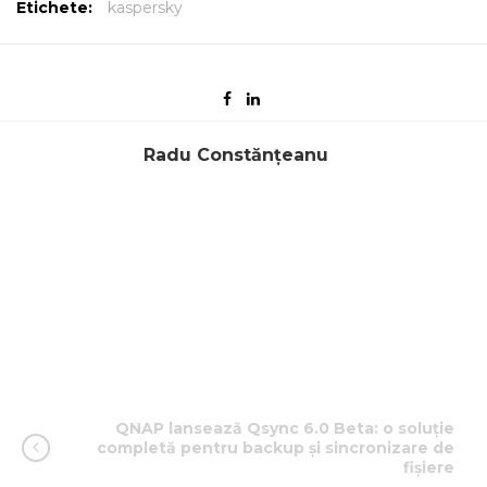
Etichete:
kaspersky
Radu Constănțeanu
QNAP lansează Qsync 6.0 Beta: o soluție
completă pentru backup și sincronizare de
fișiere