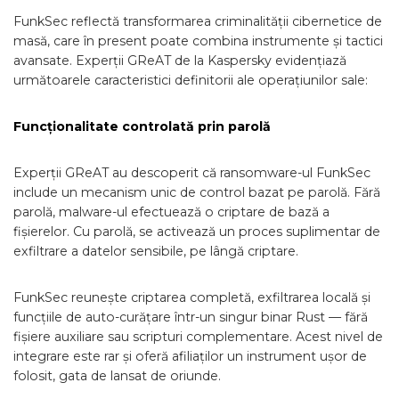
FunkSec reflectă transformarea criminalității cibernetice de
masă, care în present poate combina instrumente și tactici
avansate. Experții GReAT de la Kaspersky evidențiază
următoarele caracteristici definitorii ale operațiunilor sale:
Funcționalitate controlată prin parolă
Experții GReAT au descoperit că ransomware-ul FunkSec
include un mecanism unic de control bazat pe parolă. Fără
parolă, malware-ul efectuează o criptare de bază a
fișierelor. Cu parolă, se activează un proces suplimentar de
exfiltrare a datelor sensibile, pe lângă criptare.
FunkSec reunește criptarea completă, exfiltrarea locală și
funcțiile de auto-curățare într-un singur binar Rust — fără
fișiere auxiliare sau scripturi complementare. Acest nivel de
integrare este rar și oferă afiliaților un instrument ușor de
folosit, gata de lansat de oriunde.