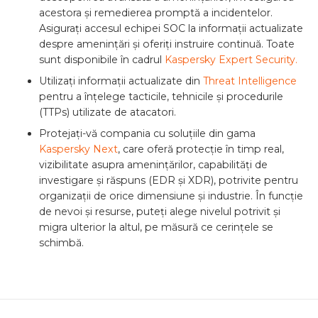
acestora și remedierea promptă a incidentelor.
Asigurați accesul echipei SOC la informații actualizate
despre amenințări și oferiți instruire continuă. Toate
sunt disponibile în cadrul
Kaspersky Expert Security.
Utilizați informații actualizate din
Threat Intelligence
pentru a înțelege tacticile, tehnicile și procedurile
(TTPs) utilizate de atacatori.
Protejați-vă compania cu soluțiile din gama
Kaspersky Next
, care oferă protecție în timp real,
vizibilitate asupra amenințărilor, capabilități de
investigare și răspuns (EDR și XDR), potrivite pentru
organizații de orice dimensiune și industrie. În funcție
de nevoi și resurse, puteți alege nivelul potrivit și
migra ulterior la altul, pe măsură ce cerințele se
schimbă.