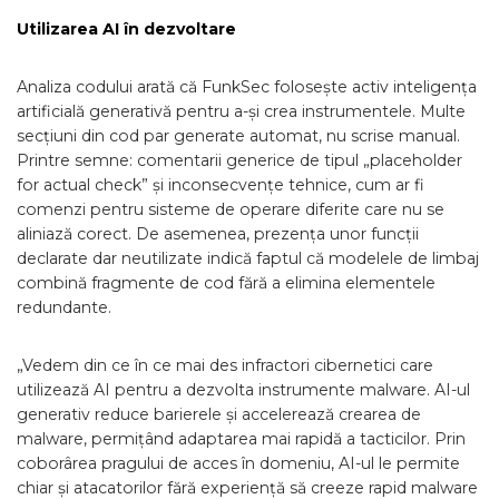
Utilizarea AI în dezvoltare
Analiza codului arată că FunkSec folosește activ inteligența
artificială generativă pentru a-și crea instrumentele. Multe
secțiuni din cod par generate automat, nu scrise manual.
Printre semne: comentarii generice de tipul „placeholder
for actual check” și inconsecvențe tehnice, cum ar fi
comenzi pentru sisteme de operare diferite care nu se
aliniază corect. De asemenea, prezența unor funcții
declarate dar neutilizate indică faptul că modelele de limbaj
combină fragmente de cod fără a elimina elementele
redundante.
„Vedem din ce în ce mai des infractori cibernetici care
utilizează AI pentru a dezvolta instrumente malware. AI-ul
generativ reduce barierele și accelerează crearea de
malware, permițând adaptarea mai rapidă a tacticilor. Prin
coborârea pragului de acces în domeniu, AI-ul le permite
chiar și atacatorilor fără experiență să creeze rapid malware