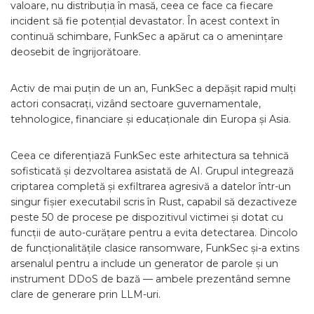
valoare, nu distribuția în masă, ceea ce face ca fiecare
incident să fie potențial devastator. În acest context în
continuă schimbare, FunkSec a apărut ca o amenințare
deosebit de îngrijorătoare.
Activ de mai puțin de un an, FunkSec a depășit rapid mulți
actori consacrați, vizând sectoare guvernamentale,
tehnologice, financiare și educaționale din Europa și Asia.
Ceea ce diferențiază FunkSec este arhitectura sa tehnică
sofisticată și dezvoltarea asistată de AI. Grupul integrează
criptarea completă și exfiltrarea agresivă a datelor într-un
singur fișier executabil scris în Rust, capabil să dezactiveze
peste 50 de procese pe dispozitivul victimei și dotat cu
funcții de auto-curățare pentru a evita detectarea. Dincolo
de funcționalitățile clasice ransomware, FunkSec și-a extins
arsenalul pentru a include un generator de parole și un
instrument DDoS de bază — ambele prezentând semne
clare de generare prin LLM-uri.