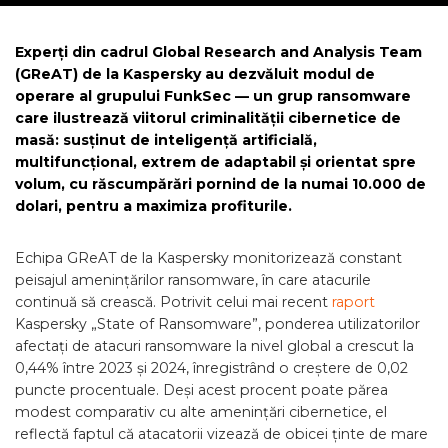
Experți din cadrul Global Research and Analysis Team
(GReAT) de la Kaspersky au dezvăluit modul de
operare al grupului FunkSec — un grup ransomware
care ilustrează viitorul criminalității cibernetice de
masă: susținut de inteligență artificială,
multifuncțional, extrem de adaptabil și orientat spre
volum, cu răscumpărări pornind de la numai 10.000 de
dolari, pentru a maximiza profiturile.
Echipa GReAT de la Kaspersky monitorizează constant
peisajul amenințărilor ransomware, în care atacurile
continuă să crească. Potrivit celui mai recent
raport
Kaspersky „State of Ransomware”, ponderea utilizatorilor
afectați de atacuri ransomware la nivel global a crescut la
0,44% între 2023 și 2024, înregistrând o creștere de 0,02
puncte procentuale. Deși acest procent poate părea
modest comparativ cu alte amenințări cibernetice, el
reflectă faptul că atacatorii vizează de obicei ținte de mare