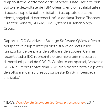
“Capabilitatile Platformelor de Stocare Date Definite prin
Software dezvoltate de IBM ofera clientilor scalabilitatea
si accesul rapid la date solicitate si asteptate de catre
clientii, angajatii si partenerii lor”, a declarat Jamie Thomas,
Director General, SDS-P, IBM Systems & Tehcnology
Group.
Raportul IDC Worldwide Storage Software QView ofera o
perspectiva asupra intregii piete si a valorii actiunilor
furnizorilor de pe piata de software de stocare. Cel mai
recent studiu IDC reprezinta o premiera prin masurarea
dimensiunii pietei de SDS-P. Conform companiei, “vanzarile
SDS-P au reprezentat doar 3.5% din valoarea totala a pietei
de software, dar au crescut cu peste 15.7% in perioada
analizata.”
* IDC’s
Worldwide Storage Software Taxonomy
,
2014