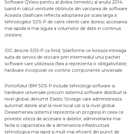
Software QView pentru al doilea trimestru al anului 2014,
luand in calcul veniturile obtinute din vanzarea de software.
Aceasta clasificare reflecta adoptarea pe scara larga a
tehnologiilor SDS-P de catre clientii care doresc accesarea
mai rapida si mai sigura a volumelor de date in continua
crestere.
IDC descrie SDS-P ca fiind, “platforme ce livreaza intreaga
suita de servicii de stocare prin intermediul unui pachet
software care utilizeaza (fara a reprezenta o obligativitate)
hardware incorporat ce contine componente universale.
Portofoliul IBM SDS-P include tehnologii software si
hardware universale precum sistemul software distribuit la
nivel global, denumit Elastic Storage care administreaza
automat datele atat la nivel local cat si la nivel global.
Deasemenea sistemul reprezinta un progress in ceea ce
priveste viteza de accesare a datelor, administrarea mai
facila si capacitatea de a dimensiona infrastructura
tehnologica mai rapid si mult mai eficient din punct de