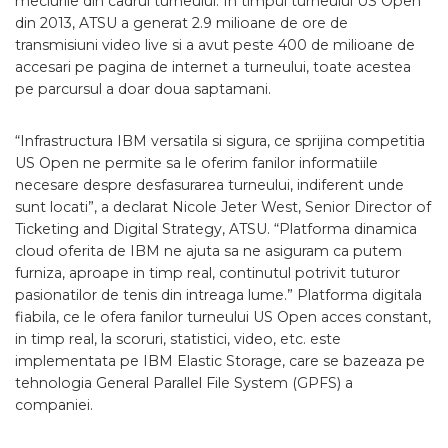
meciurile din cadrul turneului. In timpul turneului US Open
din 2013, ATSU a generat 2.9 milioane de ore de
transmisiuni video live si a avut peste 400 de milioane de
accesari pe pagina de internet a turneului, toate acestea
pe parcursul a doar doua saptamani.
“Infrastructura IBM versatila si sigura, ce sprijina competitia
US Open ne permite sa le oferim fanilor informatiile
necesare despre desfasurarea turneului, indiferent unde
sunt locati”, a declarat Nicole Jeter West, Senior Director of
Ticketing and Digital Strategy, ATSU. “Platforma dinamica
cloud oferita de IBM ne ajuta sa ne asiguram ca putem
furniza, aproape in timp real, continutul potrivit tuturor
pasionatilor de tenis din intreaga lume.” Platforma digitala
fiabila, ce le ofera fanilor turneului US Open acces constant,
in timp real, la scoruri, statistici, video, etc. este
implementata pe IBM Elastic Storage, care se bazeaza pe
tehnologia General Parallel File System (GPFS) a
companiei.