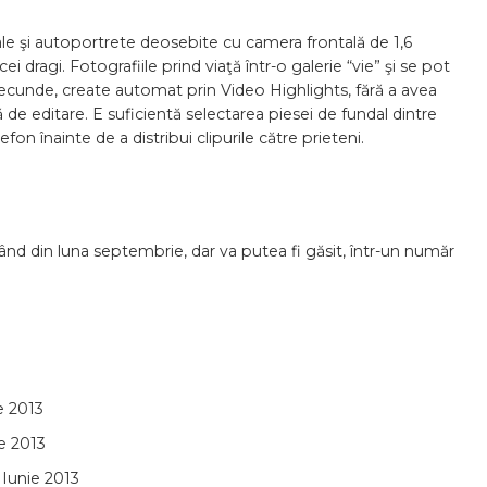
ale şi autoportrete deosebite cu camera frontală de 1,6
cei dragi. Fotografiile prind viaţă într-o galerie “vie” şi se pot
secunde, create automat prin Video Highlights, fără a avea
de editare. E suficientă selectarea piesei de fundal dintre
on înainte de a distribui clipurile către prieteni.
pând din luna septembrie, dar va putea fi găsit, într-un număr
e 2013
ie 2013
Iunie 2013