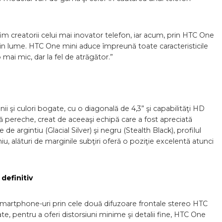
m creatorii celui mai inovator telefon, iar acum, prin HTC One
din lume. HTC One mini aduce împreună toate caracteristicile
mai mic, dar la fel de atrăgător.”
ii şi culori bogate, cu o diagonală de 4,3” şi capabilităţi HD
 pereche, creat de aceeaşi echipă care a fost apreciată
e argintiu (Glacial Silver) şi negru (Stealth Black), profilul
iu, alături de marginile subţiri oferă o poziţie excelentă atunci
definitiv
martphone-uri prin cele două difuzoare frontale stereo HTC
, pentru a oferi distorsiuni minime şi detalii fine, HTC One