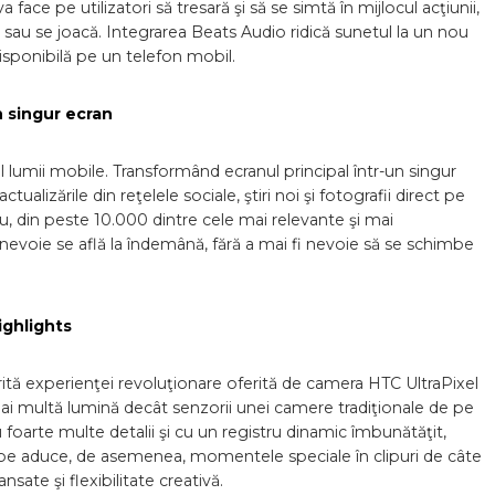
 face pe utilizatori să tresară şi să se simtă în mijlocul acţiunii,
 sau se joacă. Integrarea Beats Audio ridică sunetul la un nou
isponibilă pe un telefon mobil.
 singur ecran
 lumii mobile. Transformând ecranul principal într-un singur
ualizările din reţelele sociale, ştiri noi şi fotografii direct pe
u, din peste 10.000 dintre cele mai relevante şi mai
 nevoie se află la îndemână, fără a mai fi nevoie să se schimbe
ighlights
tă experienţei revoluţionare oferită de camera HTC UltraPixel
 multă lumină decât senzorii unei camere tradiţionale de pe
foarte multe detalii şi cu un registru dinamic îmbunătăţit,
 Zoe aduce, de asemenea, momentele speciale în clipuri de câte
sate şi flexibilitate creativă.