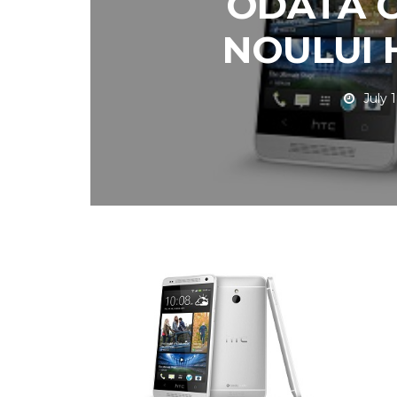
ODATĂ 
NOULUI 
July 