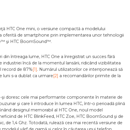
anunţă HTC One mini, o versiune compactă a modelului
ţa oferită de smartphone prin implementarea unor tehnologii
Zoe™ şi HTC BoomSound™.
ori din întreaga lume, HTC One a înregistrat un succes fără
dustriei încă de la momentul lansării, ridicând vizibilitatea
vel record de 87%
[1]
. Numărul utilizatorilor ce intenţionează să
 luni s-a dublat ca urmare
[2]
a recomandărilor primite de la
e-şi doresc cele mai performante componente în materie de
buzunar şi care îi introduce în lumea HTC, într-o perioadă plină
Rafinând designul memorabil al HTC One, noul model
beneficiind de HTC BlinkFeed, HTC Zoe, HTC BoomSound şi de
ic, de 1,4 Ghz. Totodată, rulează cea mai recentă versiune de
modelul vârf de gamă şi celor în căutarea unui telefon