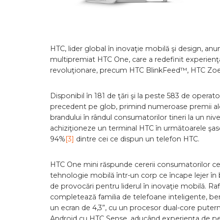
HTC, lider global în inovaţie mobilă şi design, 
multipremiat HTC One, care a redefinit experien
revoluţionare, precum HTC BlinkFeed™, HTC 
Disponibil în 181 de ţări şi la peste 583 de operat
precedent pe glob, primind numeroase premii ale in
brandului în rândul consumatorilor tineri la un ni
achiziţioneze un terminal HTC în următoarele şase
94%
[3]
dintre cei ce dispun un telefon HTC.
HTC One mini răspunde cererii consumatorilor c
tehnologie mobilă într-un corp ce încape lejer în 
de provocări pentru liderul în inovaţie mobilă. 
completează familia de telefoane inteligente, 
un ecran de 4,3”, cu un procesor dual-core putern
Android cu HTC Sense, aducând experienţa de pe 