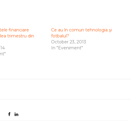
tele financiare
Ce au în comun tehnologia şi
lea trimestru din
fotbalul?
October 23, 2013
014
In "Eveniment"
nt"