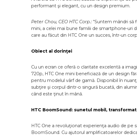
performant şi elegant, cu un design premium.
Peter Chou, CEO HTC Corp.:
“Suntem mândri să fi
mini, a celei mai bune familii de smartphone-uri 
care au făcut din HTC One un succes, într-un corp 
Obiect al dorinţei
Cu un ecran ce oferă o claritate excelentă a imagin
720p, HTC One mini beneficiază de un design fără
pentru modelul vârf de gamă. Disponibil în nuanţe d
subţire şi corpul dintr-o singură bucată, din alumin
când este ţinut în mână.
HTC BoomSound: sunetul mobil, transformat 
HTC One a revoluţionat experienţa audio de pe s
BoomSound. Cu ajutorul amplificatoarelor dedicate