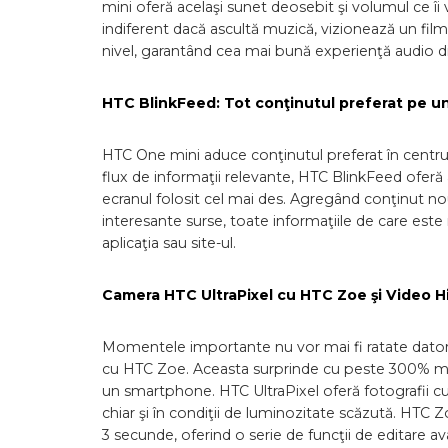
mini oferă acelaşi sunet deosebit şi volumul ce îi va
indiferent dacă ascultă muzică, vizionează un film
nivel, garantând cea mai bună experienţă audio d
HTC BlinkFeed: Tot conţinutul preferat pe un
HTC One mini aduce conţinutul preferat în centrul
flux de informaţii relevante, HTC BlinkFeed oferă act
ecranul folosit cel mai des. Agregând conţinut no
interesante surse, toate informaţiile de care este
aplicaţia sau site-ul.
Camera HTC UltraPixel cu HTC Zoe şi Video H
Momentele importante nu vor mai fi ratate datori
cu HTC Zoe. Aceasta surprinde cu peste 300% mai
un smartphone. HTC UltraPixel oferă fotografii cu 
chiar şi în condiţii de luminozitate scăzută. HTC
3 secunde, oferind o serie de funcţii de editare avan