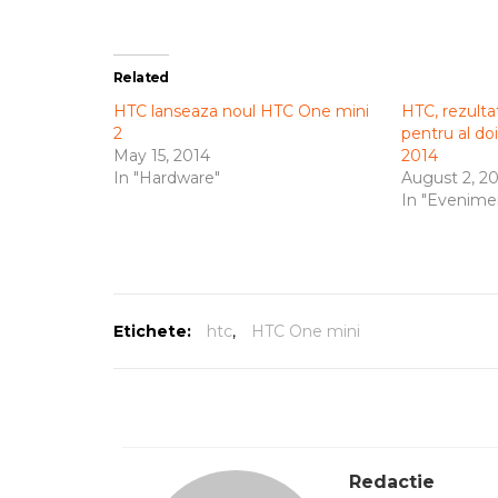
Related
HTC lanseaza noul HTC One mini
HTC, rezulta
2
pentru al doi
May 15, 2014
2014
In "Hardware"
August 2, 2
In "Evenime
Etichete:
htc
,
HTC One mini
Redactie