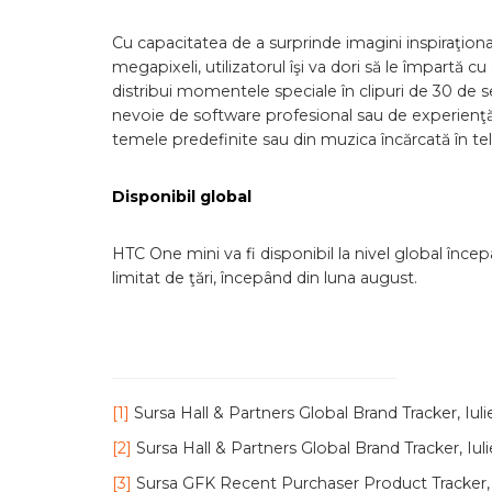
Cu capacitatea de a surprinde imagini inspiraţion
megapixeli, utilizatorul îşi va dori să le împartă cu 
distribui momentele speciale în clipuri de 30 de 
nevoie de software profesional sau de experienţă 
temele predefinite sau din muzica încărcată în telef
Disponibil global
HTC One mini va fi disponibil la nivel global înce
limitat de ţări, începând din luna august.
[1]
Sursa Hall & Partners Global Brand Tracker, Iuli
[2]
Sursa Hall & Partners Global Brand Tracker, Iul
[3]
Sursa GFK Recent Purchaser Product Tracker, 