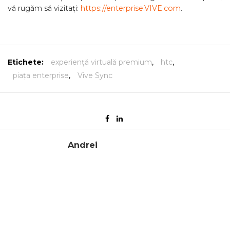
vă rugăm să vizitați:
https://enterprise.VIVE.com
.
Etichete:
experiență virtuală premium
,
htc
,
piața enterprise
,
Vive Sync
Andrei