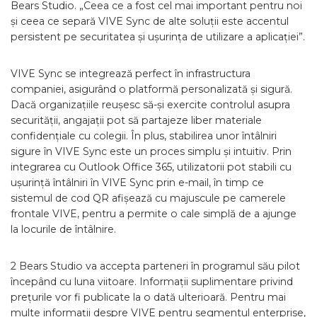
Bears Studio. „Ceea ce a fost cel mai important pentru noi
și ceea ce separă VIVE Sync de alte soluții este accentul
persistent pe securitatea și ușurința de utilizare a aplicației”.
VIVE Sync se integrează perfect în infrastructura
companiei, asigurând o platformă personalizată și sigură.
Dacă organizațiile reușesc să-și exercite controlul asupra
securității, angajații pot să partajeze liber materiale
confidențiale cu colegii. În plus, stabilirea unor întâlniri
sigure în VIVE Sync este un proces simplu și intuitiv. Prin
integrarea cu Outlook Office 365, utilizatorii pot stabili cu
ușurință întâlniri în VIVE Sync prin e-mail, în timp ce
sistemul de cod QR afișează cu majuscule pe camerele
frontale VIVE, pentru a permite o cale simplă de a ajunge
la locurile de întâlnire.
2 Bears Studio va accepta parteneri în programul său pilot
începând cu luna viitoare. Informații suplimentare privind
prețurile vor fi publicate la o dată ulterioară. Pentru mai
multe informații despre VIVE pentru segmentul enterprise,