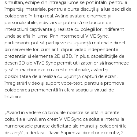
simultan, echipe din întreaga lume se pot întâlni pentru a
împărtăși materiale, pentru a purta discuții și a lua decizii de
colaborare în timp real. Având avatare dinamice și
personalizabile, indivizii vor putea să se bucure de
interacțiuni captivante și realiste cu colegii lor, indiferent
unde se află în lume. Prin intermediul VIVE Sync,
participanții pot să partajeze cu ușurință materiale direct
din serverele lor, cum ar fi clipuri video independente,
prezentări și elemente 2D și 3D. În plus, capabilitățile de
desen 3D ale VIVE Sync permit utilizatorilor să însemneze
și să interacționeze cu aceste materiale, având și
posibilitatea de a realiza cu ușurință capturi de ecran,
înregistrări video și suport voce-text, pentru a promova
colaborarea permanentă în afara spațiului virtual de
întâlnire.
„Având în vedere că birourile noastre se află în diferite
colțuri ale lumii, am creat VIVE Sync ca soluție internă la
numeroasele puncte deficitare ale muncii și colaborării la
distanță”, a declarat David Sapienza, director executiv, 2