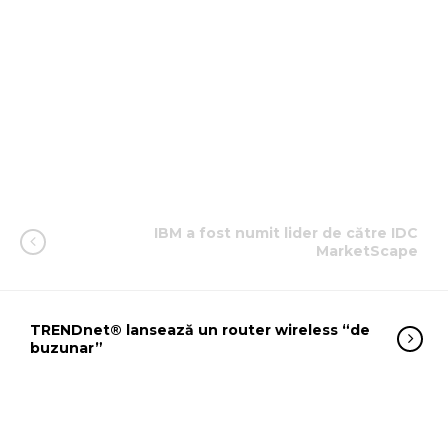
IBM a fost numit lider de către IDC
MarketScape
TRENDnet® lansează un router wireless “de
buzunar”