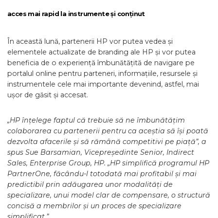
acces mai rapid la instrumente și conținut
În această lună, partenerii HP vor putea vedea și
elementele actualizate de branding ale HP și vor putea
beneficia de o experiență îmbunătățită de navigare pe
portalul online pentru parteneri, informațiile, resursele și
instrumentele cele mai importante devenind, astfel, mai
ușor de găsit și accesat.
„HP înțelege faptul că trebuie să ne îmbunătățim
colaborarea cu partenerii pentru ca aceștia să își poată
dezvolta afacerile și să rămână competitivi pe piață”, a
spus Sue Barsamian, Vicepreședinte Senior, Indirect
Sales, Enterprise Group, HP. „HP simplifică programul HP
PartnerOne, făcându-l totodată mai profitabil și mai
predictibil prin adăugarea unor modalități de
specializare, unui model clar de compensare, o structură
concisă a membrilor și un proces de specializare
simplificat.”