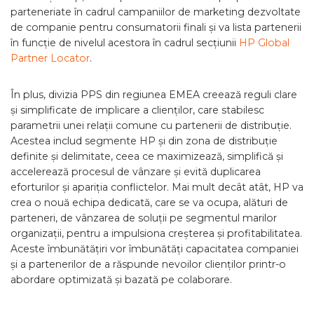
parteneriate în cadrul campaniilor de marketing dezvoltate
de companie pentru consumatorii finali și va lista partenerii
în funcție de nivelul acestora în cadrul secțiunii
HP Global
Partner Locator
.
În plus, divizia PPS din regiunea EMEA creează reguli clare
și simplificate de implicare a clienților, care stabilesc
parametrii unei relații comune cu partenerii de distribuție.
Acestea includ segmente HP și din zona de distribuție
definite și delimitate, ceea ce maximizează, simplifică și
accelerează procesul de vânzare și evită duplicarea
eforturilor și apariția conflictelor. Mai mult decât atât, HP va
crea o nouă echipa dedicată, care se va ocupa, alături de
parteneri, de vânzarea de soluții pe segmentul marilor
organizații, pentru a impulsiona creșterea și profitabilitatea.
Aceste îmbunătățiri vor îmbunătăți capacitatea companiei
și a partenerilor de a răspunde nevoilor clienților printr-o
abordare optimizată și bazată pe colaborare.