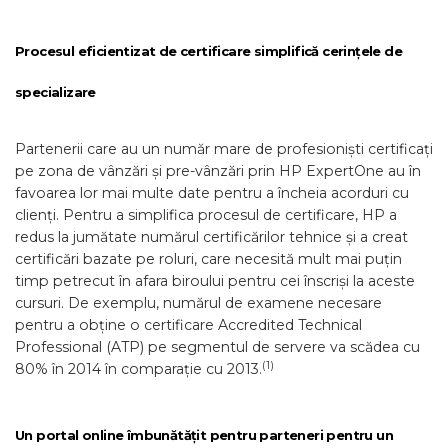
Procesul eficientizat de certificare simplifică cerin
țele de
specializare
Partenerii care au un număr mare de profesioniști certificați
pe zona de vânzări și pre-vânzări prin HP ExpertOne au în
favoarea lor mai multe date pentru a încheia acorduri cu
clienți. Pentru a simplifica procesul de certificare, HP a
redus la jumătate numărul certificărilor tehnice și a creat
certificări bazate pe roluri, care necesită mult mai puțin
timp petrecut în afara biroului pentru cei înscriși la aceste
cursuri. De exemplu, numărul de examene necesare
pentru a obține o certificare Accredited Technical
Professional (ATP) pe segmentul de servere va scădea cu
(1)
80% în 2014 în comparație cu 2013.
Un portal online îmbunătă
țit pentru parteneri pentru un