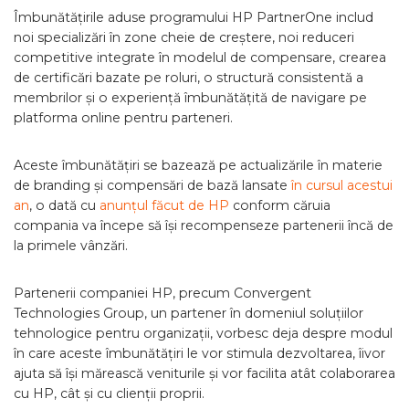
Îmbunătățirile aduse programului HP PartnerOne includ
noi specializări în zone cheie de creștere, noi reduceri
competitive integrate în modelul de compensare, crearea
de certificări bazate pe roluri, o structură consistentă a
membrilor și o experiență îmbunătățită de navigare pe
platforma online pentru parteneri.
Aceste îmbunătățiri se bazează pe actualizările în materie
de branding și compensări de bază lansate
în cursul acestui
an
, o dată cu
anunțul făcut de HP
conform căruia
compania va începe să își recompenseze partenerii încă de
la primele vânzări.
Partenerii companiei HP, precum Convergent
Technologies Group, un partener în domeniul soluțiilor
tehnologice pentru organizații, vorbesc deja despre modul
în care aceste îmbunătățiri le vor stimula dezvoltarea, îivor
ajuta să își mărească veniturile și vor facilita atât colaborarea
cu HP, cât și cu clienții proprii.