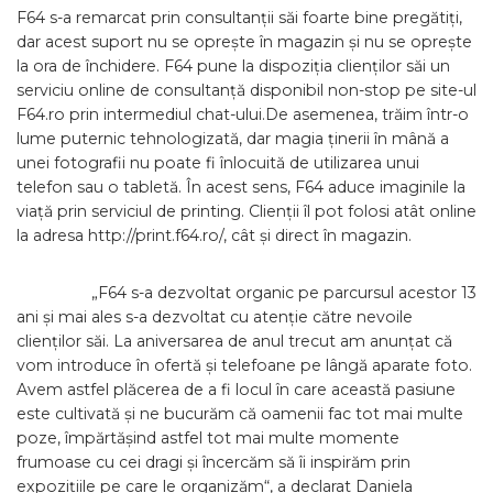
F64 s-a remarcat prin consultanții săi foarte bine pregătiți,
dar acest suport nu se oprește în magazin și nu se oprește
la ora de închidere. F64 pune la dispoziția clienților săi un
serviciu online de consultanță disponibil non-stop pe site-ul
F64.ro prin intermediul chat-ului.De asemenea, trăim într-o
lume puternic tehnologizată, dar magia ținerii în mână a
unei fotografii nu poate fi înlocuită de utilizarea unui
telefon sau o tabletă. În acest sens, F64 aduce imaginile la
viață prin serviciul de printing. Clienții îl pot folosi atât online
la adresa http://print.f64.ro/, cât și direct în magazin.
„F64 s-a dezvoltat organic pe parcursul acestor 13
ani și mai ales s-a dezvoltat cu atenție către nevoile
clienților săi. La aniversarea de anul trecut am anunțat că
vom introduce în ofertă și telefoane pe lângă aparate foto.
Avem astfel plăcerea de a fi locul în care această pasiune
este cultivată și ne bucurăm că oamenii fac tot mai multe
poze, împărtășind astfel tot mai multe momente
frumoase cu cei dragi și încercăm să îi inspirăm prin
expozițiile pe care le organizăm“, a declarat Daniela