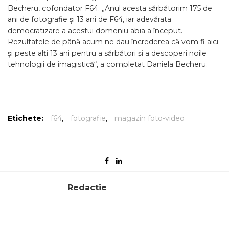
Becheru, cofondator F64. „Anul acesta sărbătorim 175 de
ani de fotografie și 13 ani de F64, iar adevărata
democratizare a acestui domeniu abia a început.
Rezultatele de până acum ne dau încrederea că vom fi aici
și peste alți 13 ani pentru a sărbători și a descoperi noile
tehnologii de imagistică“, a completat Daniela Becheru.
Etichete:
f64
,
fotografie
,
magazin foto-video
Redactie