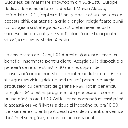
București cel mai mare showroom din Sud-Estul Europei
dedicat domeniului foto“, a declarat Marian Alecsiu,
cofondator F64. „Împlinim 13 ani și poate că unii se tem de
această cifră, dar atenția la grija clienților, relația foarte bună
cu fotografii și strategia adaptată pieței ne-au adus la
succesul din prezent și ne vor fi piloni foarte buni pentru
viitor“, a mai spus Marian Alecsiu.
La aniversarea de 13 ani, F64 dorește să anunțe servicii cu
beneficii însemnate pentru clienți. Aceștia au la dispoziție o
perioară de retur extinsă la 30 de zile, dispun de
consultanță online non-stop prin intermediul site-ul F64.ro
și asigură serviciul „pick-up and return“ pentru reparația
produselor cu certificat de garanție F64. Tot în beneficiul
clienților F64 a extins programul de procesare a comenzilor
online până la ora 18.30. Astfel, orice comandă înscrisă până
la această oră va fi livrată a doua zi începând cu ora 10.00.
De asemenea, clienții pot deschide coletul pentru a verifica
dacă în el se regăsește ceea ce au comandat.