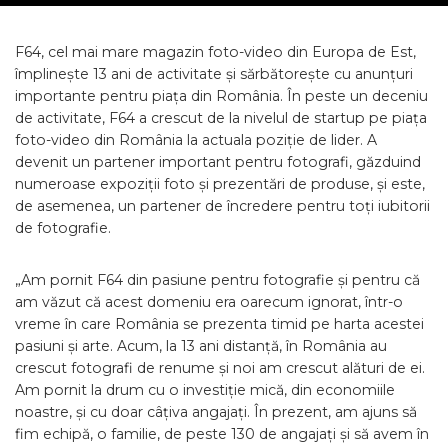
F64, cel mai mare magazin foto-video din Europa de Est,
împlinește 13 ani de activitate și sărbătorește cu anunțuri
importante pentru piața din România. În peste un deceniu
de activitate, F64 a crescut de la nivelul de startup pe piața
foto-video din România la actuala poziție de lider. A
devenit un partener important pentru fotografi, găzduind
numeroase expoziții foto și prezentări de produse, și este,
de asemenea, un partener de încredere pentru toți iubitorii
de fotografie.
„Am pornit F64 din pasiune pentru fotografie și pentru că
am văzut că acest domeniu era oarecum ignorat, într-o
vreme în care România se prezenta timid pe harta acestei
pasiuni și arte. Acum, la 13 ani distanță, în România au
crescut fotografi de renume și noi am crescut alături de ei.
Am pornit la drum cu o investiție mică, din economiile
noastre, și cu doar câțiva angajați. În prezent, am ajuns să
fim echipă, o familie, de peste 130 de angajați și să avem în