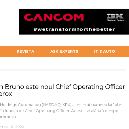
E
REVISTA
ASK EXPERTS
IT & AUTO
n Bruno este noul Chief Operating Officer
erox
 Holdings Corporation (NASDAQ: XRX) a anunțat numirea lui John
în funcția de Chief Operating Officer. Acesta se alătură echipei
promova…
mber 17, 2022