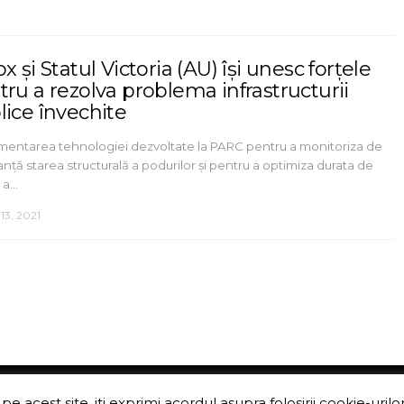
x și Statul Victoria (AU) își unesc forțele
tru a rezolva problema infrastructurii
lice învechite
mentarea tehnologiei dezvoltate la PARC pentru a monitoriza de
tanță starea structurală a podurilor și pentru a optimiza durata de
a a…
13, 2021
pe acest site, iti exprimi acordul asupra folosirii cookie-urilo