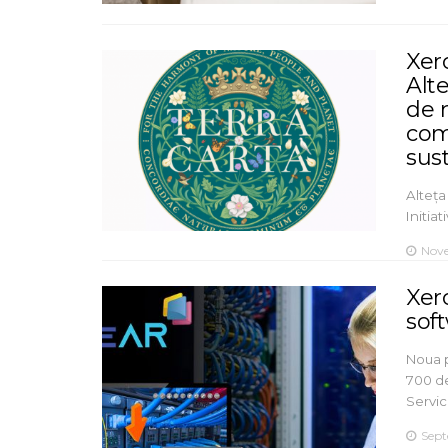
Xero
Alt
de 
com
sus
Alteța
Initia
Nove
Xer
sof
Noua 
700 de
Servi
Sept