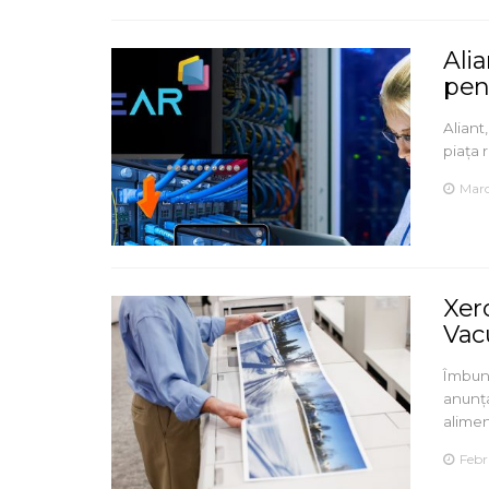
Ali
pen
Aliant,
piața 
Marc
Xer
Vac
Îmbună
anunț
alime
Febr