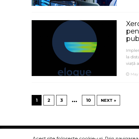
Xero
pen
pub
Imple
la dis
viață 
May 
…
1
2
3
10
NEXT »
ITChannel
Acest site foloseste cookie-uri. Prin navigarea 