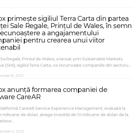
x primește sigiliul Terra Carta din partea
eței Sale Regale, Prințul de Wales, în semn
recunoaștere a angajamentului
paniei pentru crearea unui viitor
tenabil
 Sa Regală, Prințul de Wales, a lansat, prin Sustainable Markets
tive (SMI), sigiliul Terra Carta, ce recunoaște companiile din sectoru…
mber 8, 2021
ox anunță formarea companiei de
tware CareAR
platformă CareAR Service Experience Management, evaluată la
 milioane de dolari, atrage investiții de 10 milioane de dolari de la
ceNow…
ember 9, 2021