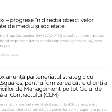
x – progrese în direcția obiectivelor
ate de mediu și societate
Holdings Corporation (NASDAQ: XRX) a publicat raportul pentru
rivind responsabilitatea socială corporativă globală (CSR), care
tă pro…
ber 28, 2022
ox anunță parteneriatul strategic cu
Squares, pentru furnizarea către clienți a
viciilor de Management pe tot Ciclul de
ă al Contractului (CLM)
anunță un nou parteneriat strategic cu LinkSquares, pentru
area către clienții săi din S.U.A. a serviciilor de Management pe tot