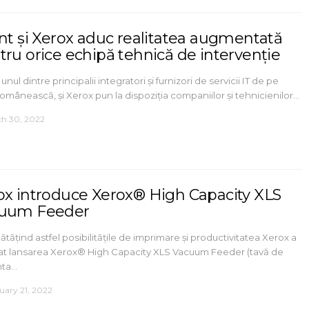
ant și Xerox aduc realitatea augmentată
tru orice echipă tehnică de intervenție
 unul dintre principalii integratori și furnizori de servicii IT de pe
românească, și Xerox pun la dispoziția companiilor și tehnicienilor…
h 30, 2022
ox introduce Xerox® High Capacity XLS
uum Feeder
tățind astfel posibilitățile de imprimare și productivitatea Xerox a
at lansarea Xerox® High Capacity XLS Vacuum Feeder (tavă de
nta…
uary 21, 2022