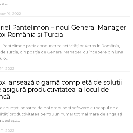
 de …
ber 19, 2022
riel Pantelimon – noul General Manager
ox România și Turcia
l Pantelimon preia conducerea activităților Xerox în România,
i de Turcia, din poziția de General Manager, cu începere din luna
Cu o…
 14, 2022
ox lansează o gamă completă de soluții
 asigură productivitatea la locul de
ncă
a anunțat lansarea de noi produse și software cu scopul de a
tăți productivitatea pentru un număr tot mai mare de angajați
și desfășo…
l 11, 2022