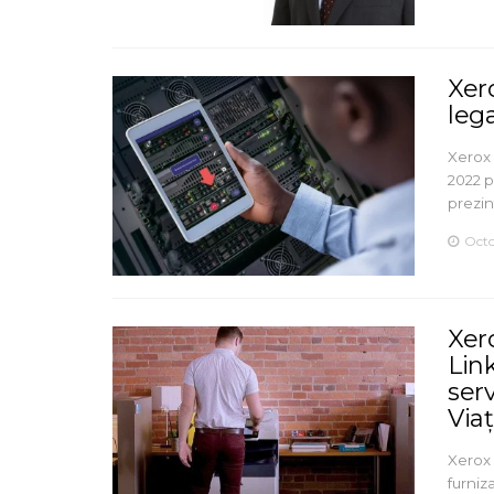
Xero
leg
Xerox 
2022 p
prezin
Octo
Xer
Link
ser
Viaț
Xerox 
furniz