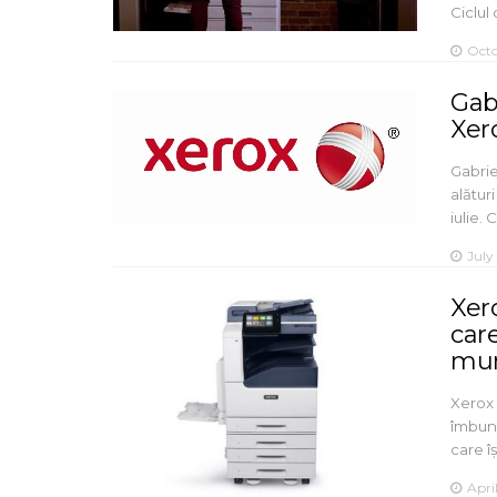
Ciclul
Octo
Gab
Xer
Gabrie
alătur
iulie. 
July
Xer
care
mu
Xerox 
îmbună
care î
Apri