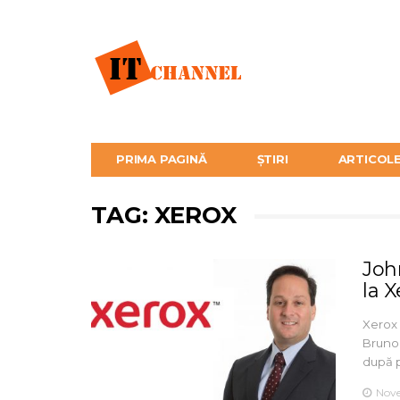
PRIMA PAGINĂ
ȘTIRI
ARTICOL
TAG: XEROX
Joh
la X
Xerox
Bruno 
după 
Nove