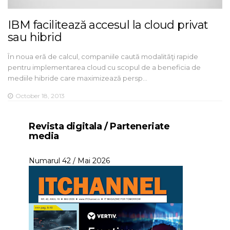
IBM facilitează accesul la cloud privat
sau hibrid
În noua eră de calcul, companiile caută modalităţi rapide
pentru implementarea cloud cu scopul de a beneficia de
mediile hibride care maximizează persp…
October 18, 2013
Revista digitala / Parteneriate
media
Numarul 42 / Mai 2026