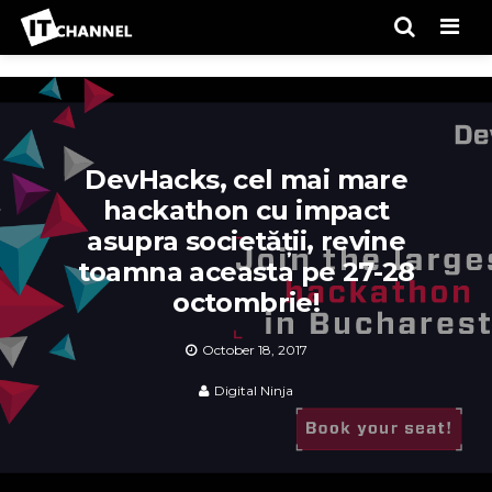
Men
DevHacks, cel mai mare
hackathon cu impact
asupra societății, revine
toamna aceasta pe 27-28
octombrie!
October 18, 2017
Digital Ninja