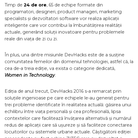
Timp de
24 de ore
, 65 de echipe formate din
programatori, designeri, product manageri, marketing
specialists și dezvoltatori software vor realiza aplicații
inteligente care vor contribui la îmbunătățirea realității
actuale, generând soluții inovatoare pentru problemele
reale din viața de zi cu zi.
În plus, una dintre misiunile DevHacks este de a susține
comunitatea femeilor din domeniul tehnologiei, astfel că, la
cea de-a treia ediție, va exista o categorie dedicată,
Women in Technology
.
Ediția de anul trecut, DevHacks 2016 s-a remarcat prin
soluțiile ingenioase pe care echipele le-au generat pentru
trei probleme identificate în realitatea actuală: găsirea unui
echilibru între viața personală și
cea profesională, lipsa
contextelor care facilitează învățarea alternativă și numărul
redus de aplicații care să ușureze și să faciliteze conectarea
locuitorilor cu sistemele urbane actuale. Câștigătorii ediției