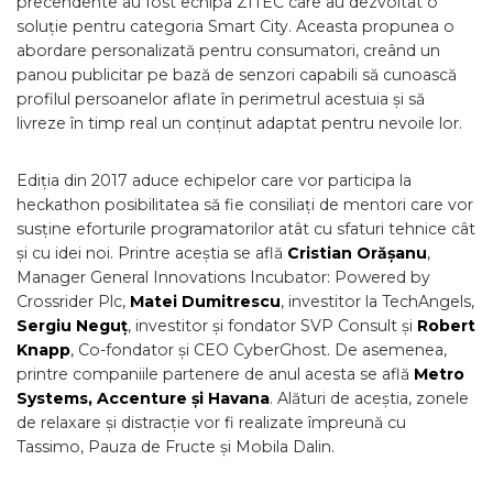
precendente au fost echipa ZITEC care au dezvoltat o
soluție pentru categoria Smart City. Aceasta propunea o
abordare personalizată pentru consumatori, creând un
panou publicitar pe bază de senzori capabili să cunoască
profilul persoanelor aflate în perimetrul acestuia și să
livreze în timp real un conținut adaptat pentru nevoile lor.
Ediția din 2017 aduce echipelor care vor participa la
heckathon posibilitatea să fie consiliați de mentori care vor
susține eforturile programatorilor atât cu sfaturi tehnice cât
și cu idei noi. Printre aceștia se află
Cristian Orășanu
,
Manager General Innovations Incubator: Powered by
Crossrider Plc,
Matei Dumitrescu
, investitor la TechAngels,
Sergiu Neguț
, investitor și fondator SVP Consult și
Robert
Knapp
, Co-fondator și CEO CyberGhost. De asemenea,
printre companiile partenere de anul acesta se află
Metro
Systems, Accenture și Havana
. Alături de aceștia, zonele
de relaxare și distracție vor fi realizate împreună cu
Tassimo, Pauza de Fructe și Mobila Dalin.