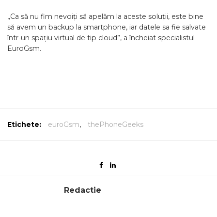
„Ca să nu fim nevoiți să apelăm la aceste soluții, este bine
să avem un backup la smartphone, iar datele sa fie salvate
într-un spațiu virtual de tip cloud”, a încheiat specialistul
EuroGsm.
Etichete:
euroGsm
,
thePhoneGeeks
Redactie