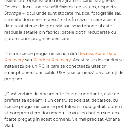
fișiere, pot observa două locații atunci când navighează:
Device
– locul unde se află fișierele de sistem, respectiv
Storage
– locul unde sunt stocate muzica, fotografiile sau
anumite documente descărcate. În cazul în care aceste
date sunt șterse din greșeală sau smartphone-ul este
readus la setările din fabrică, datele pot fi recuperate cu
ajutorul unor progame dedicate.
Printre aceste programe se numără
Recuva
,
iCare Data
Recovery
sau
Pandora Recovery
. Acestea se descarcă și se
instalează pe un PC, la care se conectează ulterior
smartphone-ul prin cablu USB și se urmează pașii ceruți de
program.
„Dacă vorbim de documente foarte importante, este de
preferat sa apelăm la un centru specializat, deoarece, cu
aceste programe care se pot folosi în mod gratuit, putem
să compromitem documentul, mai ales dacă nu suntem
foarte pregătiți în acest domeniu”, a mai precizat Adriana
Vlad.